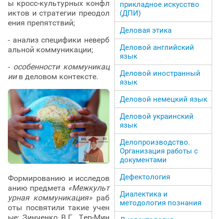
ы кросс-культурных конфл
прикладное искусство
иктов и стратегии преодол
(ДПИ)
ения препятствий;
Деловая этика
- анализ специфики неверб
Деловой английский
альной коммуникации;
язык
-
особенности коммуникац
Деловой иностранный
ии
в деловом контексте.
язык
Деловой немецкий язык
Деловой украинский
язык
Делопроизводство.
Организация работы с
документами
Дефектология
Формированию и исследов
анию предмета
«Межкульт
Диалектика и
урная коммуникация»
раб
методология познания
оты посвятили такие учен
ые: Зинченко В.Г., Тер-Мин