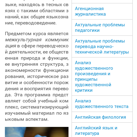
зыке, находясь в тесных св
Агенционная
язях с такими областями з
журналистика
наний, как общее языкозна
ние, переводоведение.
Актуальные проблемы
педагогики
Предметом курса является
межкультурная коммуник
Актуальные проблемы
ация
в сфере переводческо
перевода научно-
й деятельности, ее обществ
технической литературы
енная природа и функции,
Анализ
ее внутренняя структура, з
художественного
акономерности функциони
произведения и
рования, историческое раз
принципы
витие и особенности порож
художественной
дения и восприятия перево
критики
да. Эта программа предст
авляет собой учебный ком
Анализ
художественного текста
плекс, систематизирующий
изучаемый материал по яз
Английская филология
ыковым аспектам.
Английский язык и
литература