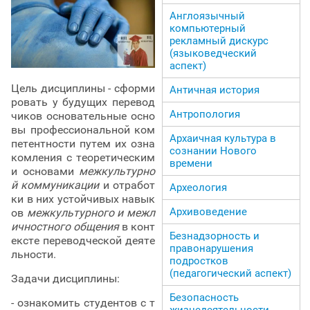
Англоязычный
компьютерный
рекламный дискурс
(языковедческий
аспект)
Цель дисциплины - сформи
Античная история
ровать у будущих перевод
Антропология
чиков основательные осно
вы профессиональной ком
Архаичная культура в
петентности путем их озна
сознании Нового
комления с теоретическим
времени
и основами
межкультурно
й коммуникации
и отработ
Археология
ки в них устойчивых навык
Архивоведение
ов
межкультурного и межл
ичностного общения
в конт
Безнадзорность и
ексте переводческой деяте
правонарушения
льности.
подростков
(педагогический аспект)
Задачи дисциплины:
Безопасность
- ознакомить студентов с т
жизнедеятельности