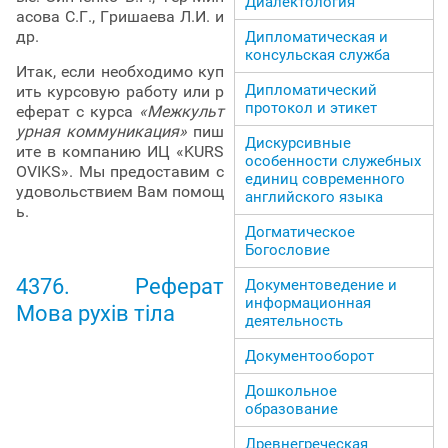
Диалектология
асова С.Г., Гришаева Л.И. и
др.
Дипломатическая и
консульская служба
Итак, если необходимо куп
Дипломатический
ить курсовую работу или р
протокол и этикет
еферат с курса
«Межкульт
урная коммуникация»
пиш
Дискурсивные
ите в компанию ИЦ «KURS
особенности служебных
OVIKS». Мы предоставим с
единиц современного
удовольствием Вам помощ
английского языка
ь.
Догматическое
Богословие
4376. Реферат
Документоведение и
информационная
Мова рухів тіла
деятельность
Документооборот
Дошкольное
образование
Древнегреческая