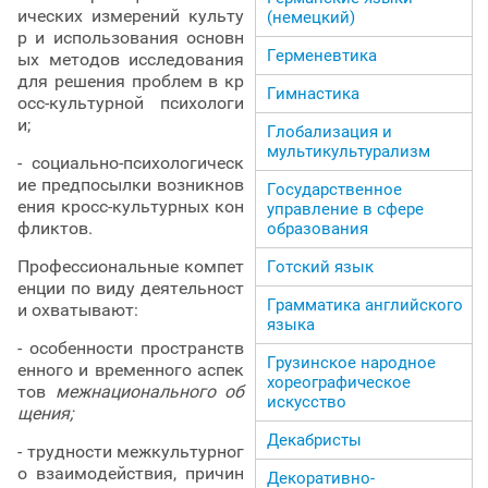
ических измерений культу
(немецкий)
р и использования основн
Герменевтика
ых методов исследования
для решения проблем в кр
Гимнастика
осс-культурной психологи
и;
Глобализация и
мультикультурализм
- социально-психологическ
ие предпосылки возникнов
Государственное
ения кросс-культурных кон
управление в сфере
фликтов.
образования
Профессиональные компет
Готский язык
енции по виду деятельност
Грамматика английского
и охватывают:
языка
- особенности пространств
Грузинское народное
енного и временного аспек
хореографическое
тов
межнационального об
искусство
щения;
Декабристы
- трудности межкультурног
о взаимодействия, причин
Декоративно-