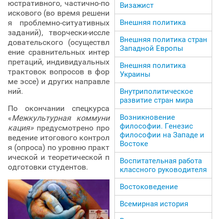
юстративного, частично-по
Визажист
искового (во время решени
я проблемно-ситуативных
Внешняя политика
заданий), творчески-иссле
Внешняя политика стран
довательского (осуществл
Западной Европы
ение сравнительных интер
претаций, индивидуальных
Внешняя политика
трактовок вопросов в фор
Украины
ме эссе) и других направле
ний.
Внутриполитическое
развитие стран мира
По окончании спецкурса
Возникновение
«
Межкультурная коммуни
философии. Генезис
кация»
предусмотрено про
философии на Западе и
ведение итогового контрол
Востоке
я (опроса) по уровню практ
ической и теоретической п
Воспитательная работа
одготовки студентов.
классного руководителя
Востоковедение
Всемирная история