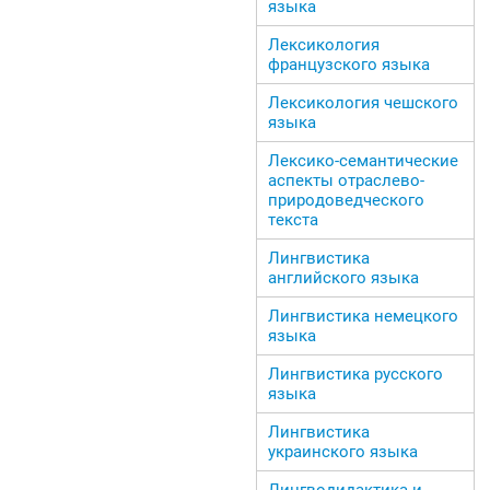
языка
Лексикология
французского языка
Лексикология чешского
языка
Лексико-семантические
аспекты отраслево-
природоведческого
текста
Лингвистика
английского языка
Лингвистика немецкого
языка
Лингвистика русского
языка
Лингвистика
украинского языка
Лингводидактика и