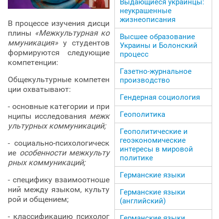
Выдающиеся украинцы:
неукрашенные
жизнеописания
В процессе изучения дисци
плины
«Межкультурная ко
Высшее образование
ммуникация»
у студентов
Украины и Болонский
формируются следующие
процесс
компетенции:
Газетно-журнальное
Общекультурные компетен
производство
ции охватывают:
Гендерная социология
- основные категории и при
Геополитика
нципы исследования
межк
ультурных коммуникаций;
Геополитические и
геоэкономические
- социально-психологическ
интересы в мировой
ие
особенности межкульту
политике
рных коммуникаций;
Германские языки
- специфику взаимоотноше
ний между языком, культу
Германские языки
рой и общением;
(английский)
- классификацию психолог
Германские языки