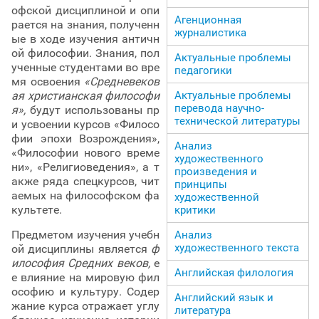
офской дисциплиной и опи
Агенционная
рается на знания, полученн
журналистика
ые в ходе изучения античн
ой философии. Знания, пол
Актуальные проблемы
ученные студентами во вре
педагогики
мя освоения
«Средневеков
ая христианская философи
Актуальные проблемы
перевода научно-
я»,
будут использованы пр
технической литературы
и усвоении курсов «Филосо
фии эпохи Возрождения»,
Анализ
«Философии нового време
художественного
ни», «Религиоведения», а т
произведения и
акже ряда спецкурсов, чит
принципы
аемых на философском фа
художественной
культете.
критики
Предметом изучения учебн
Анализ
художественного текста
ой дисциплины является
ф
илософия Средних веков,
е
Английская филология
е влияние на мировую фил
ософию и культуру. Содер
Английский язык и
жание курса отражает углу
литература