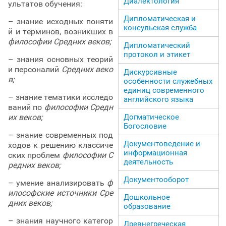
Диалектология
ультатов обучения:
Дипломатическая и
– знание исходных поняти
консульская служба
й и терминов, возникших в
философии Средних веков;
Дипломатический
протокол и этикет
– знания основных теорий
и персоналий
Средних веко
Дискурсивные
в;
особенности служебных
единиц современного
– знание тематики исследо
английского языка
ваний по
философии Средн
Догматическое
их веков;
Богословие
– знание современных под
Документоведение и
ходов к решению классиче
информационная
ских проблем
философии С
деятельность
редних веков;
Документооборот
– умение анализировать
ф
илософские источники Сре
Дошкольное
дних веков;
образование
– знания научного категор
Древнегреческая