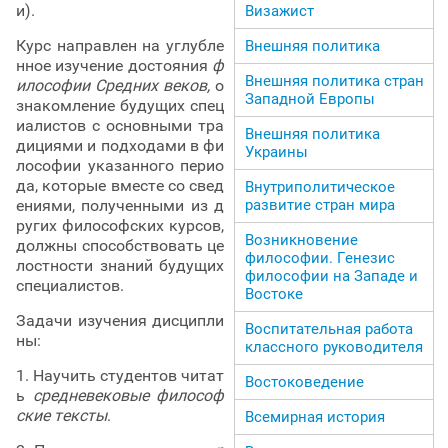
и).
Визажист
Курс направлен на углубле
Внешняя политика
нное изучение достояния
ф
Внешняя политика стран
илософии Средних веков,
о
Западной Европы
знакомление будущих спец
иалистов с основными тра
Внешняя политика
дициями и подходами в фи
Украины
лософии указанного перио
да, которые вместе со свед
Внутриполитическое
развитие стран мира
ениями, полученными из д
ругих философских курсов,
Возникновение
должны способствовать це
философии. Генезис
лостности знаний будущих
философии на Западе и
специалистов.
Востоке
Задачи изучения дисципли
Воспитательная работа
ны:
классного руководителя
1. Научить студентов читат
Востоковедение
ь
средневековые философ
ские тексты
.
Всемирная история