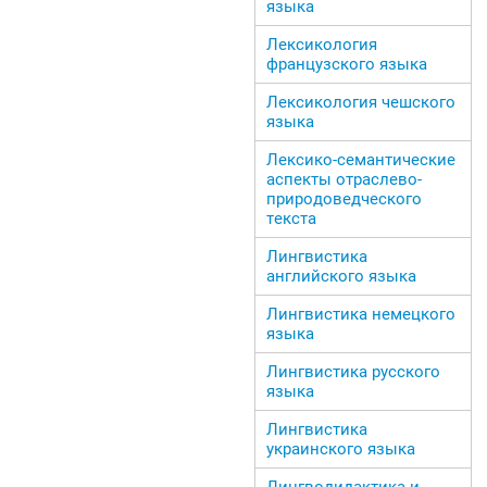
языка
Лексикология
французского языка
Лексикология чешского
языка
Лексико-семантические
аспекты отраслево-
природоведческого
текста
Лингвистика
английского языка
Лингвистика немецкого
языка
Лингвистика русского
языка
Лингвистика
украинского языка
Лингводидактика и