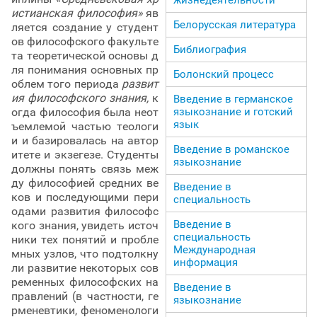
истианская философия»
яв
Белорусская литература
ляется создание у студент
ов философского факульте
Библиография
та теоретической основы д
ля понимания основных пр
Болонский процесс
облем того периода
развит
ия философского знания,
к
Введение в германское
языкознание и готский
огда философия была неот
язык
ъемлемой частью теологи
и и базировалась на автор
Введение в романское
итете и экзегезе. Студенты
языкознание
должны понять связь меж
ду философией средних ве
Введение в
ков и последующими пери
специальность
одами развития философс
Введение в
кого знания, увидеть источ
специальность
ники тех понятий и пробле
Международная
мных узлов, что подтолкну
информация
ли развитие некоторых сов
ременных философских на
Введение в
правлений (в частности, ге
языкознание
рменевтики, феноменологи