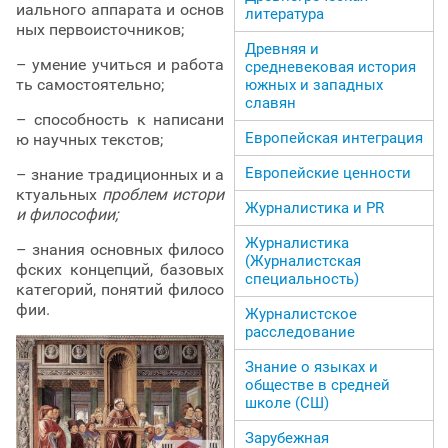
иального аппарата и основ
литература
ных первоисточников;
Древняя и
– умение учиться и работа
средневековая история
ть самостоятельно;
южных и западных
славян
– способность к написани
Европейская интеграция
ю научных текстов;
Европейские ценности
– знание традиционных и а
ктуальных
проблем истори
Журналистика и PR
и философии;
Журналистика
– знания основных филосо
(Журналистская
фских концепций, базовых
специальность)
категорий, понятий филосо
фии.
Журналистское
расследование
Знание о языках и
обществе в средней
школе (СШ)
Зарубежная