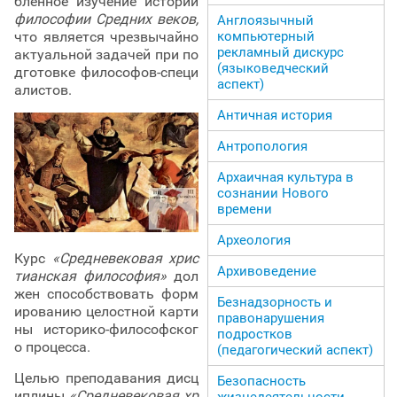
бленное изучение истории
философии Средних веков,
Англоязычный
что является чрезвычайно
компьютерный
рекламный дискурс
актуальной задачей при по
(языковедческий
дготовке философов-специ
аспект)
алистов.
Античная история
Антропология
Архаичная культура в
сознании Нового
времени
Археология
Курс
«Средневековая хрис
Архивоведение
тианская философия»
дол
жен способствовать форм
Безнадзорность и
ированию целостной карти
правонарушения
ны историко-философског
подростков
о процесса.
(педагогический аспект)
Целью преподавания дисц
Безопасность
иплины
«Средневековая хр
жизнедеятельности