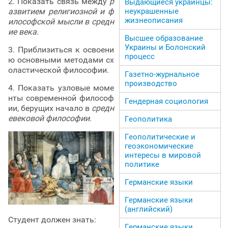
2. Показать связь между
р
Выдающиеся украинцы:
неукрашенные
азвитием религиозной и ф
жизнеописания
илософской мысли в средн
ие века.
Высшее образование
Украины и Болонский
3. Приблизиться к освоени
процесс
ю основными методами сх
оластической философии.
Газетно-журнальное
производство
4. Показать узловые моме
нты современной философ
Гендерная социология
ии, берущих начало в
средн
евековой философии
.
Геополитика
Геополитические и
геоэкономические
интересы в мировой
политике
Германские языки
Германские языки
(английский)
Студент должен знать:
Германские языки