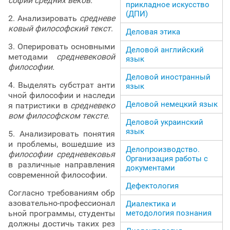
софии средних веков.
прикладное искусство
(ДПИ)
2. Анализировать
средневе
ковый философский текст
.
Деловая этика
3. Оперировать основными
Деловой английский
методами
средневековой
язык
философии.
Деловой иностранный
4. Выделять субстрат анти
язык
чной философии и наследи
Деловой немецкий язык
я патристики в
средневеко
вом философском тексте.
Деловой украинский
язык
5. Анализировать понятия
и проблемы, вошедшие из
Делопроизводство.
философии средневековья
Организация работы с
в различные направления
документами
современной философии.
Дефектология
Согласно требованиям обр
азовательно-профессионал
Диалектика и
методология познания
ьной программы, студенты
должны достичь таких рез