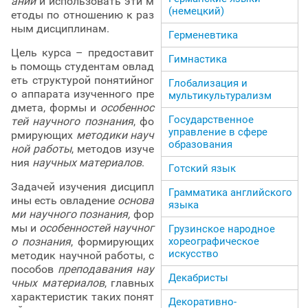
аний
и использовать эти м
(немецкий)
етоды по отношению к раз
ным дисциплинам.
Герменевтика
Цель курса – предоставит
Гимнастика
ь помощь студентам овлад
еть структурой понятийног
Глобализация и
о аппарата изученного пре
мультикультурализм
дмета, формы и
особеннос
Государственное
тей научного познания
, фо
управление в сфере
рмирующих
методики науч
образования
ной работы
, методов изуче
ния
научных материалов
.
Готский язык
Задачей изучения дисципл
Грамматика английского
ины есть овладение
основа
языка
ми научного познания,
фор
мы и
особенностей научног
Грузинское народное
хореографическое
о познания
, формирующих
искусство
методик научной работы, с
пособов
преподавания нау
Декабристы
чных материалов
, главных
характеристик таких понят
Декоративно-