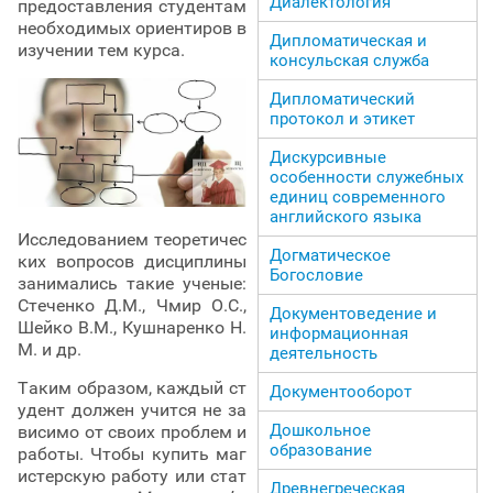
Диалектология
предоставления студентам
необходимых ориентиров в
Дипломатическая и
изучении тем курса.
консульская служба
Дипломатический
протокол и этикет
Дискурсивные
особенности служебных
единиц современного
английского языка
Исследованием теоретичес
Догматическое
ких вопросов дисциплины
Богословие
занимались такие ученые:
Стеченко Д.М., Чмир О.С.,
Документоведение и
Шейко В.М., Кушнаренко Н.
информационная
М. и др.
деятельность
Таким образом, каждый ст
Документооборот
удент должен учится не за
Дошкольное
висимо от своих проблем и
образование
работы. Чтобы купить маг
истерскую работу или стат
Древнегреческая