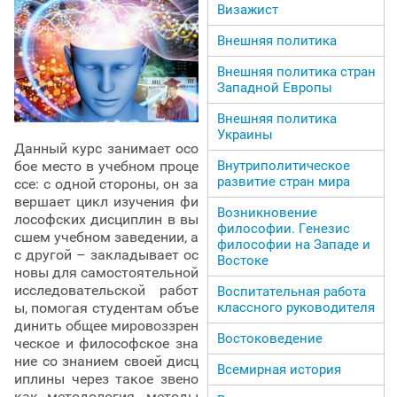
Визажист
Внешняя политика
Внешняя политика стран
Западной Европы
Внешняя политика
Украины
Данный курс занимает осо
Внутриполитическое
бое место в учебном проце
развитие стран мира
ссе: с одной стороны, он за
вершает цикл изучения фи
Возникновение
лософских дисциплин в вы
философии. Генезис
сшем учебном заведении, а
философии на Западе и
с другой – закладывает ос
Востоке
новы для самостоятельной
исследовательской работ
Воспитательная работа
классного руководителя
ы, помогая студентам объе
динить общее мировоззрен
Востоковедение
ческое и философское зна
ние со знанием своей дисц
Всемирная история
иплины через такое звено
как методология, методы