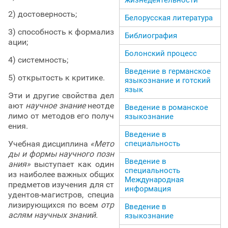
2) достоверность;
Белорусская литература
3) способность к формализ
Библиография
ации;
Болонский процесс
4) системность;
Введение в германское
5) открытость к критике.
языкознание и готский
язык
Эти и другие свойства дел
ают
научное знание
неотде
Введение в романское
лимо от методов его получ
языкознание
ения.
Введение в
специальность
Учебная дисциплина
«Мето
ды и формы научного позн
Введение в
ания»
выступает как один
специальность
из наиболее важных общих
Международная
предметов изучения для ст
информация
удентов-магистров, специа
лизирующихся по всем
отр
Введение в
аслям научных знаний.
языкознание