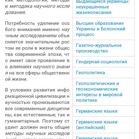
Выдающиеся украинцы:
и
методика научного иссле
неукрашенные
дования.
жизнеописания
Потребность уделение осо
Высшее образование
Украины и Болонский
бого внимания именно
нау
процесс
чным исследованиям
объя
сняется значительным рос
Газетно-журнальное
том ее роли в жизни общес
производство
тва современной эпохи, чт
о имеет свое проявление в
Гендерная социология
о
влияниях научного знани
Геополитика
я
на все сферы общественн
ой жизни.
Геополитические и
геоэкономические
В условиях развития инфо
интересы в мировой
рмационной цивилизации н
политике
аучностью пронизываются
все современные дисципли
Германские языки
ны, как естественные, так и
гуманитарные. Поэтому ст
Германские языки
удент должен знать общие
(английский)
методы научных исследов
Германские языки