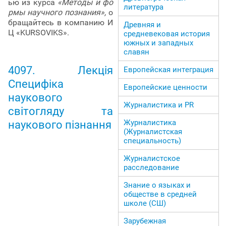
ью из курса
«Методы и фо
литература
рмы научного познания»,
о
бращайтесь в компанию И
Древняя и
Ц «KURSOVIKS».
средневековая история
южных и западных
славян
4097. Лекція
Европейская интеграция
Специфіка
Европейские ценности
наукового
Журналистика и PR
світогляду та
Журналистика
наукового пізнання
(Журналистская
специальность)
Журналистское
расследование
Знание о языках и
обществе в средней
школе (СШ)
Зарубежная