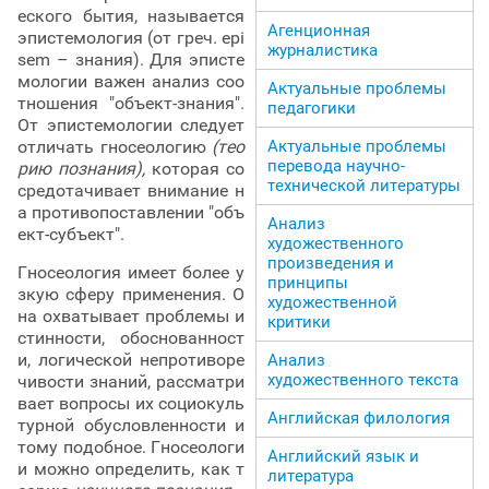
еского бытия, называется
Агенционная
эпистемология (от греч. epi
журналистика
sem – знания). Для эписте
мологии важен анализ соо
Актуальные проблемы
тношения "объект-знания".
педагогики
От эпистемологии следует
отличать гносеологию
(тео
Актуальные проблемы
перевода научно-
рию познания),
которая со
технической литературы
средотачивает внимание н
а противопоставлении "объ
Анализ
ект-субъект".
художественного
произведения и
Гносеология имеет более у
принципы
зкую сферу применения. О
художественной
на охватывает проблемы и
критики
стинности, обоснованност
и, логической непротиворе
Анализ
художественного текста
чивости знаний, рассматри
вает вопросы их социокуль
Английская филология
турной обусловленности и
тому подобное. Гносеологи
Английский язык и
и можно определить, как т
литература