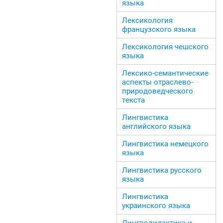
языка
Лексикология
французского языка
Лексикология чешского
языка
Лексико-семантические
аспекты отраслево-
природоведческого
текста
Лингвистика
английского языка
Лингвистика немецкого
языка
Лингвистика русского
языка
Лингвистика
украинского языка
Лингводидактика и