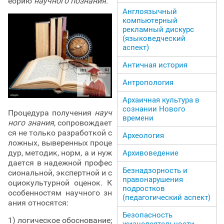
еорию
научного познания
.
Англоязычный
компьютерный
рекламный дискурс
(языковедческий
аспект)
Античная история
Антропология
Архаичная культура в
сознании Нового
Процедура получения
науч
времени
ного знания
, сопровождает
ся не только разработкой с
Археология
ложных, выверенных проце
дур, методик, норм, а и нуж
Архивоведение
дается в надежной профес
Безнадзорность и
сиональной, экспертной и с
правонарушения
оциокультурной оценок. К
подростков
особенностям научного зн
(педагогический аспект)
ания относятся:
Безопасность
1) логическое обоснование;
жизнедеятельности