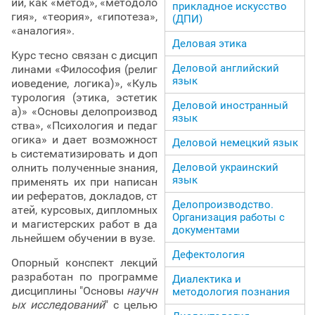
ий, как «метод», «методоло
прикладное искусство
гия», «теория», «гипотеза»,
(ДПИ)
«аналогия».
Деловая этика
Курс тесно связан с дисцип
Деловой английский
линами «Философия (религ
язык
иоведение, логика)», «Куль
турология (этика, эстетик
Деловой иностранный
а)» «Основы делопроизвод
язык
ства», «Психология и педаг
огика» и дает возможност
Деловой немецкий язык
ь систематизировать и доп
Деловой украинский
олнить полученные знания,
язык
применять их при написан
ии рефератов, докладов, ст
Делопроизводство.
атей, курсовых, дипломных
Организация работы с
и магистерских работ в да
документами
льнейшем обучении в вузе.
Дефектология
Опорный конспект лекций
разработан по программе
Диалектика и
дисциплины "Основы
научн
методология познания
ых исследований
" с целью