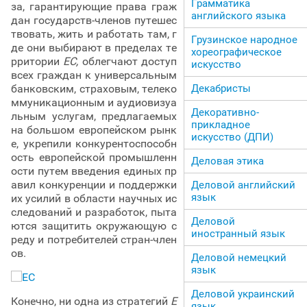
Грамматика
за, гарантирующие права граж
английского языка
дан государств-членов путешес
твовать, жить и работать там, г
Грузинское народное
де они выбирают в пределах те
хореографическое
рритории
ЕС,
облегчают доступ
искусство
всех граждан к универсальным
банковским, страховым, телеко
Декабристы
ммуникационным и аудиовизуа
Декоративно-
льным услугам, предлагаемых
прикладное
на большом европейском рынк
искусство (ДПИ)
е, укрепили конкурентоспособн
ость европейской промышленн
Деловая этика
ости путем введения единых пр
авил конкуренции и поддержки
Деловой английский
язык
их усилий в области научных ис
следований и разработок, пыта
Деловой
ются защитить окружающую с
иностранный язык
реду и потребителей стран-член
ов.
Деловой немецкий
язык
Деловой украинский
Конечно, ни одна из стратегий
Е
язык