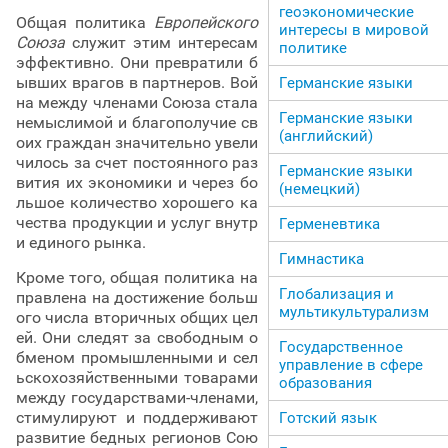
геоэкономические
Общая политика
Европейского
интересы в мировой
Союза
служит этим интересам
политике
эффективно. Они превратили б
ывших врагов в партнеров. Вой
Германские языки
на между членами Союза стала
Германские языки
немыслимой и благополучие св
(английский)
оих граждан значительно увели
чилось за счет постоянного раз
Германские языки
вития их экономики и через бо
(немецкий)
льшое количество хорошего ка
чества продукции и услуг внутр
Герменевтика
и единого рынка.
Гимнастика
Кроме того, общая политика на
Глобализация и
правлена на достижение больш
мультикультурализм
ого числа вторичных общих цел
ей. Они следят за свободным о
Государственное
бменом промышленными и сел
управление в сфере
ьскохозяйственными товарами
образования
между государствами-членами,
стимулируют и поддерживают
Готский язык
развитие бедных регионов Сою