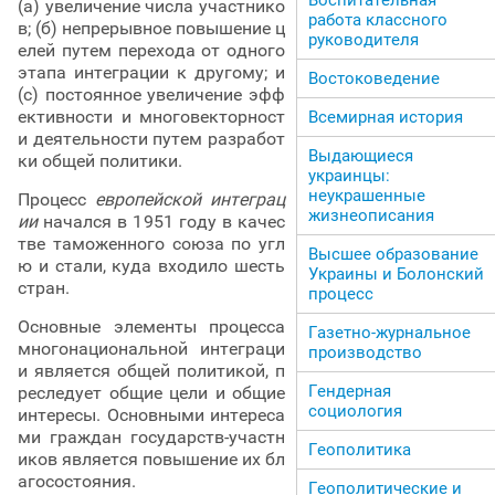
(а) увеличение числа участнико
работа классного
в; (б) непрерывное повышение ц
руководителя
елей путем перехода от одного
этапа интеграции к другому; и
Востоковедение
(с) постоянное увеличение эфф
ективности и многовекторност
Всемирная история
и деятельности путем разработ
Выдающиеся
ки общей политики.
украинцы:
неукрашенные
Процесс
европейской интеграц
жизнеописания
ии
начался в 1951 году в качес
тве таможенного союза по угл
Высшее образование
ю и стали, куда входило шесть
Украины и Болонский
стран.
процесс
Основные элементы процесса
Газетно-журнальное
многонациональной интеграци
производство
и является общей политикой, п
Гендерная
реследует общие цели и общие
социология
интересы. Основными интереса
ми граждан государств-участн
Геополитика
иков является повышение их бл
агосостояния.
Геополитические и