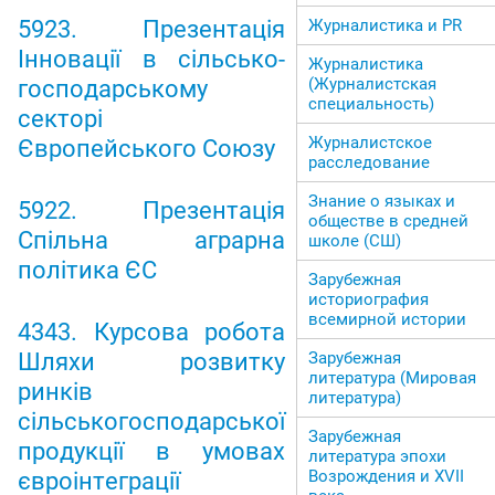
5923. Презентація
Журналистика и PR
Інновації в сільсько-
Журналистика
(Журналистская
господарському
специальность)
секторі
Журналистское
Європейського Союзу
расследование
Знание о языках и
5922. Презентація
обществе в средней
Спільна аграрна
школе (СШ)
політика ЄС
Зарубежная
историография
всемирной истории
4343. Курсова робота
Шляхи розвитку
Зарубежная
литература (Мировая
ринків
литература)
сільськогосподарської
Зарубежная
продукції в умовах
литература эпохи
Возрождения и ХVII
євроінтеграції