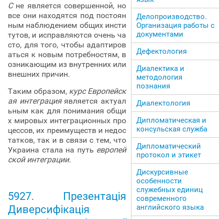
С
не является совершенной, но
все они находятся под постоян
Делопроизводство.
ным наблюдением общих инсти
Организация работы с
документами
тутов, и исправляются очень ча
сто, для того, чтобы адаптиров
Дефектология
аться к новым потребностям, в
озникающим из внутренних или
Диалектика и
внешних причин.
методология
познания
Таким образом,
курс Европейск
ая интеграция
является актуал
Диалектология
ьным как для понимания общи
х мировых интеграционных про
Дипломатическая и
консульская служба
цессов, их преимуществ и недос
татков, так и в связи с тем, что
Дипломатический
Украина стала на путь
европей
протокол и этикет
ской интеграции.
Дискурсивные
особенности
служебных единиц
5927. Презентація
современного
английского языка
Диверсифікація