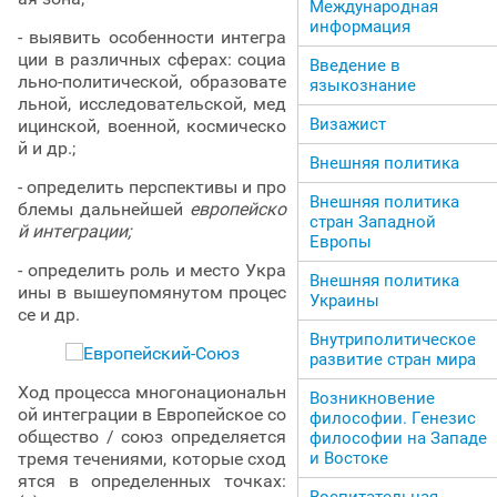
Международная
информация
- выявить особенности интегра
ции в различных сферах: социа
Введение в
льно-политической, образовате
языкознание
льной, исследовательской, мед
Визажист
ицинской, военной, космическо
й и др.;
Внешняя политика
- определить перспективы и про
Внешняя политика
блемы дальнейшей
европейско
стран Западной
й интеграции;
Европы
- определить роль и место Укра
Внешняя политика
ины в вышеупомянутом процес
Украины
се и др.
Внутриполитическое
развитие стран мира
Ход процесса многонациональн
Возникновение
ой интеграции в Европейское со
философии. Генезис
общество / союз определяется
философии на Западе
тремя течениями, которые сход
и Востоке
ятся в определенных точках:
Воспитательная