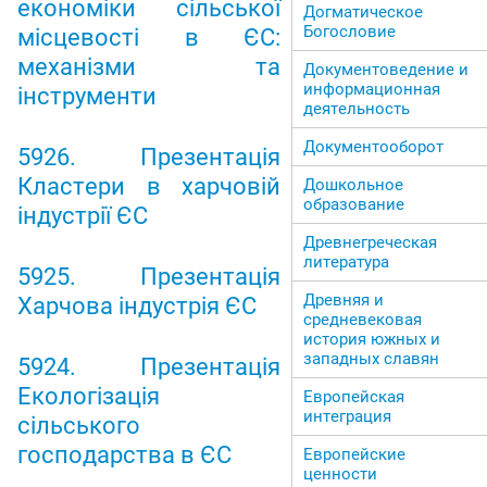
економіки сільської
Догматическое
Богословие
місцевості в ЄС:
механізми та
Документоведение и
информационная
інструменти
деятельность
Документооборот
5926. Презентація
Кластери в харчовій
Дошкольное
образование
індустрії ЄС
Древнегреческая
литература
5925. Презентація
Древняя и
Харчова індустрія ЄС
средневековая
история южных и
западных славян
5924. Презентація
Екологізація
Европейская
интеграция
сільського
господарства в ЄС
Европейские
ценности