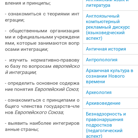
вления и принципы;
литература
- ознакомиться с теориями инт
Англоязычный
еграции;
компьютерный
рекламный дискурс
- общественными организация
(языковедческий
ми и официальными учреждени
аспект)
ями, которые занимаются вопр
осами интеграции;
Античная история
- изучить нормативно-правову
Антропология
ю базу по вопросам
европейско
Архаичная культура в
й интеграции
;
сознании Нового
времени
- определить основное содержа
ние понятия
Европейский Союз
;
Археология
- ознакомиться с принципами о
Архивоведение
бщего членства государств-чле
нов
Европейского Союза
;
Безнадзорность и
правонарушения
- выявить наиболее интегриров
подростков
анные страны;
(педагогический
аспект)