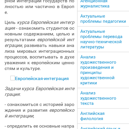
рной интеграции государств по
Агенционная
журналистика
лностью или частично в Европ
е.
Актуальные
проблемы педагогики
Цель
курса Европейская интегр
ация
- ознакомить студентов ос
Актуальные
новным содержанием, целью и
проблемы перевода
результатами
европейской инт
научно-технической
еграции
, развивать навыки ана
литературы
лиза мировых интеграционных
процессов, воспитывать в духе
Анализ
художественного
уважения к европейским ценно
произведения и
стям и культуре.
принципы
художественной
критики
Задачи курса Европейская инте
Анализ
грация
:
художественного
текста
- ознакомиться с историей заро
ждения и развития
европейско
Английская
й интеграции
;
филология
- определить ее основные напра
Английский язык и