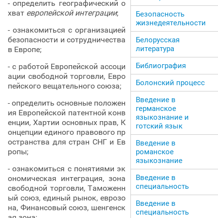
- определить географический о
хват
европейской интеграции
;
Безопасность
жизнедеятельности
- ознакомиться с организацией
безопасности и сотрудничества
Белорусская
литература
в Европе;
Библиография
- с работой Европейской ассоци
ации свободной торговли, Евро
Болонский процесс
пейского вещательного союза;
Введение в
- определить основные положен
германское
ия Европейской патентной конв
языкознание и
енции, Хартии основных прав, К
готский язык
онцепции единого правового пр
остранства для стран СНГ и Ев
Введение в
ропы;
романское
языкознание
- ознакомиться с понятиями эк
Введение в
ономическая интеграция, зона
специальность
свободной торговли, Таможенн
ый союз, единый рынок, еврозо
Введение в
на, Финансовый союз, шенгенск
специальность
ая зона;