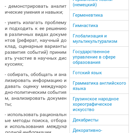
(немецкий)
- демонстрировать аналит
ические умения и навыки;
Герменевтика
- уметь излагать проблему
Гимнастика
и подходить к ее решению
в различных видах докуме
Глобализация и
нтов (реферат, научный до
мультикультурализм
клад, сценарные варианты
Государственное
развития событий) приним
управление в сфере
ать участие в научных дис
образования
куссиях;
Готский язык
- собирать, обобщать и ана
лизировать информацию и
Грамматика английского
давать оценку междунаро
языка
дно-политическим события
м, анализировать докумен
Грузинское народное
ты;
хореографическое
искусство
- использовать рациональн
Декабристы
ые методы поиска, отбора
и использования
междуна
Декоративно-
родной информации.