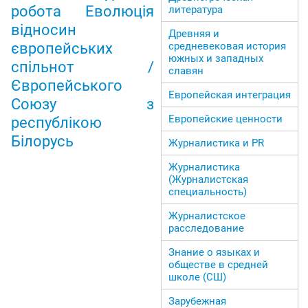
робота Еволюція
литература
відносин
Древняя и
средневековая история
європейських
южных и западных
спільнот /
славян
Європейського
Европейская интеграция
Союзу з
Европейские ценности
республікою
Білорусь
Журналистика и PR
Журналистика
(Журналистская
специальность)
Журналистское
расследование
Знание о языках и
обществе в средней
школе (СШ)
Зарубежная