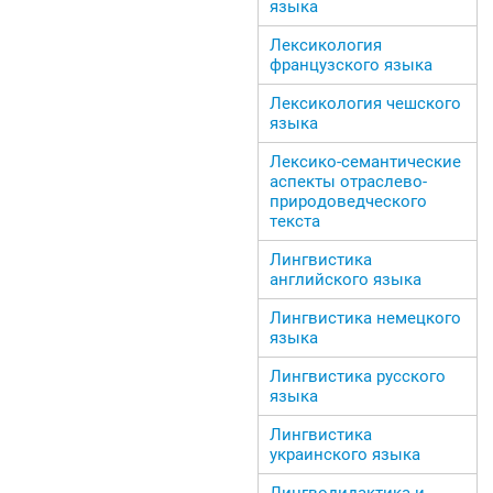
языка
Лексикология
французского языка
Лексикология чешского
языка
Лексико-семантические
аспекты отраслево-
природоведческого
текста
Лингвистика
английского языка
Лингвистика немецкого
языка
Лингвистика русского
языка
Лингвистика
украинского языка
Лингводидактика и