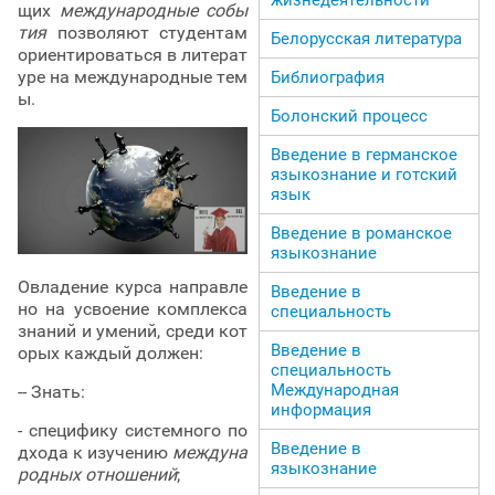
щих
международные собы
тия
позволяют студентам
Белорусская литература
ориентироваться в литерат
уре на международные тем
Библиография
ы.
Болонский процесс
Введение в германское
языкознание и готский
язык
Введение в романское
языкознание
Овладение курса направле
Введение в
но на усвоение комплекса
специальность
знаний и умений, среди кот
Введение в
орых каждый должен:
специальность
Международная
-- Знать:
информация
- специфику системного по
Введение в
дхода к изучению
междуна
языкознание
родных отношений
;