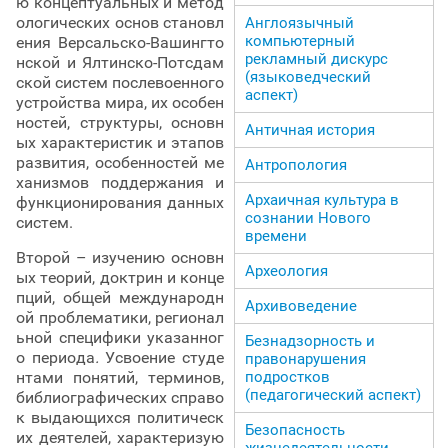
ю концептуальных и метод
ологических основ становл
Англоязычный
компьютерный
ения Версальско-Вашингто
рекламный дискурс
нской и Ялтинско-Потсдам
(языковедческий
ской систем послевоенного
аспект)
устройства мира, их особен
ностей, структуры, основн
Античная история
ых характеристик и этапов
развития, особенностей ме
Антропология
ханизмов поддержания и
Архаичная культура в
функционирования данных
сознании Нового
систем.
времени
Второй – изучению основн
Археология
ых теорий, доктрин и конце
пций, общей международн
Архивоведение
ой проблематики, регионал
ьной специфики указанног
Безнадзорность и
о периода
.
Усвоение студе
правонарушения
нтами понятий, терминов,
подростков
(педагогический аспект)
библиографических справо
к выдающихся политическ
Безопасность
их деятелей, характеризую
жизнедеятельности