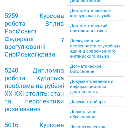
Диалектология
Дипломатическая и
5259. Курсова
консульская служба
робота Вплив
Дипломатический
Російської
протокол и этикет
Федерації у
Дискурсивные
врегулюванні
особенности служебных
единиц современного
Сирійської кризи
английского языка
Догматическое
5240. Дипломна
Богословие
робота Курдська
Документоведение и
проблема на рубежі
информационная
деятельность
ХХ-ХХІ століть: стан
та перспективи
Документооборот
розв’язання
Дошкольное
образование
5016. Курсова
Древнегреческая