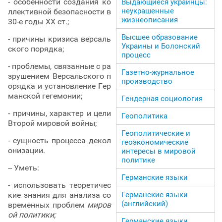
- особенности создания ко
Выдающиеся украинцы:
неукрашенные
ллективной безопасности в
жизнеописания
30-е годы ХХ ст.;
Высшее образование
- причины кризиса версаль
Украины и Болонский
ского порядка;
процесс
- проблемы, связанные с ра
Газетно-журнальное
зрушением Версальского п
производство
орядка и установление Гер
манской гегемонии;
Гендерная социология
- причины, характер и цели
Геополитика
Второй мировой войны;
Геополитические и
- сущность процесса декол
геоэкономические
онизации.
интересы в мировой
политике
-- Уметь:
Германские языки
- использовать теоретичес
Германские языки
кие знания для анализа со
(английский)
временных проблем
миров
ой политики;
Германские языки