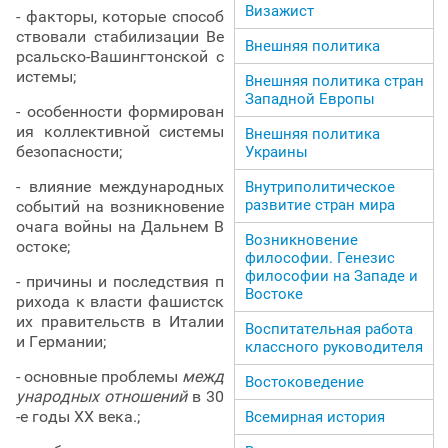
Визажист
- факторы, которые способ
ствовали стабилизации Ве
Внешняя политика
рсальско-Вашингтонской с
истемы;
Внешняя политика стран
Западной Европы
- особенности формирован
ия коллективной системы
Внешняя политика
безопасности;
Украины
- влияние международных
Внутриполитическое
развитие стран мира
событий на возникновение
очага войны на Дальнем В
Возникновение
остоке;
философии. Генезис
философии на Западе и
- причины и последствия п
Востоке
рихода к власти фашистск
их правительств в Италии
Воспитательная работа
и Германии;
классного руководителя
- основные проблемы
межд
Востоковедение
ународных отношений
в 30
-е годы ХХ века.;
Всемирная история