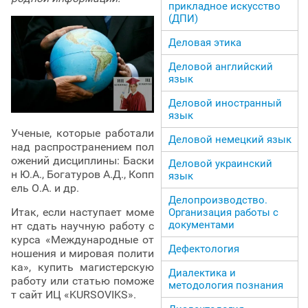
прикладное искусство
(ДПИ)
Деловая этика
Деловой английский
язык
Деловой иностранный
язык
Ученые, которые работали
Деловой немецкий язык
над распространением пол
ожений дисциплины: Баски
Деловой украинский
н Ю.А., Богатуров А.Д., Копп
язык
ель О.А. и др.
Делопроизводство.
Итак, если наступает моме
Организация работы с
документами
нт сдать научную работу с
курса «Международные от
Дефектология
ношения и мировая полити
ка», купить магистерскую
Диалектика и
работу или статью поможе
методология познания
т сайт ИЦ «KURSOVIKS».