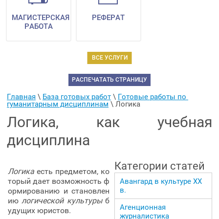
МАГИСТЕРСКАЯ
РЕФЕРАТ
РАБОТА
ВСЕ УСЛУГИ
РАСПЕЧАТАТЬ СТРАНИЦУ
Главная
 \ 
База готовых работ
 \ 
Готовые работы по 
гуманитарным дисциплинам
 \ 
Логика
Логика, как учебная
дисциплина
Категории статей
Логика
есть предметом, ко
торый дает возможность ф
Авангард в культуре ХХ
в.
ормированию и становлен
ию
логической культуры
б
Агенционная
удущих юристов.
журналистика