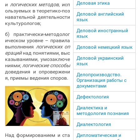
Деловая этика
и
логических методов
, исп
ользуемых в теоретико-поз
Деловой английский
навательной деятельности
язык
культурологов;
Деловой иностранный
б) практически-методолог
язык
ическом уровне – правила
выполнения
логических оп
Деловой немецкий язык
ераций
над понятиями, выс
Деловой украинский
казываниями, умозаключе
язык
ниями;
логические способы
доведения и опровержени
Делопроизводство.
я, приемы ведения споров.
Организация работы с
документами
Дефектология
Диалектика и
методология познания
Диалектология
Над формированием и ста
Дипломатическая и