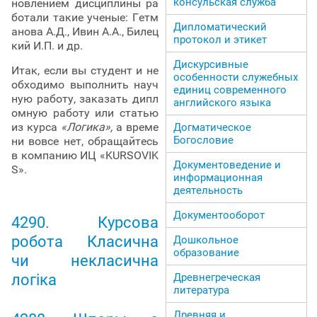
консульская служба
новлением дисциплины ра
ботали такие ученые: Гетм
Дипломатический
анова А.Д., Ивин А.А., Билец
протокол и этикет
кий И.П. и др.
Дискурсивные
Итак, если вы студент и не
особенности служебных
обходимо выполнить науч
единиц современного
ную работу, заказать дипл
английского языка
омную работу или статью
из курса
«Логика»,
а време
Догматическое
Богословие
ни вовсе нет, обращайтесь
в компанию ИЦ «KURSOVIK
Документоведение и
S».
информационная
деятельность
Документооборот
4290. Курсова
робота Класична
Дошкольное
образование
чи некласична
Древнегреческая
логіка
литература
Древняя и