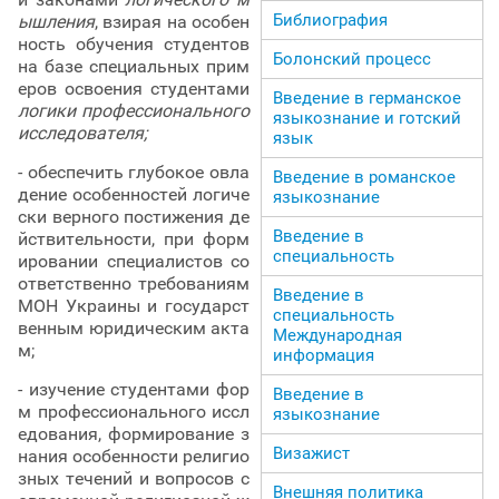
Библиография
ышления
, взирая на особен
ность обучения студентов
Болонский процесс
на базе специальных прим
еров освоения студентами
Введение в германское
логики профессионального
языкознание и готский
исследователя;
язык
- обеспечить глубокое овла
Введение в романское
дение особенностей логиче
языкознание
ски верного постижения де
Введение в
йствительности, при форм
специальность
ировании специалистов со
ответственно требованиям
Введение в
МОН Украины и государст
специальность
венным юридическим акта
Международная
м;
информация
- изучение студентами фор
Введение в
м профессионального иссл
языкознание
едования, формирование з
Визажист
нания особенности религио
зных течений и вопросов с
Внешняя политика