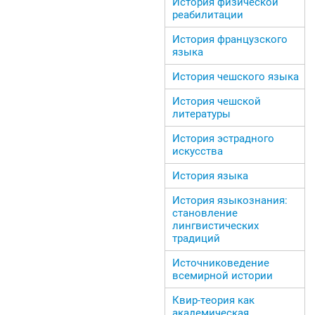
История физической
реабилитации
История французского
языка
История чешского языка
История чешской
литературы
История эстрадного
искусства
История языка
История языкознания:
становление
лингвистических
традиций
Источниковедение
всемирной истории
Квир-теория как
академическая