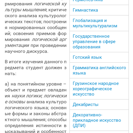
рмирования
логической ку
льтуры мышления
; критиче
Гимнастика
ского анализа культуролог
Глобализация и
ических текстов; построени
мультикультурализм
я нормированных сообщен
ий; освоения приемов фор
Государственное
мирования
логической арг
управление в сфере
ументации
при проведении
образования
научного дискурса.
Готский язык
В итоге изучения данного п
редмета студент должен з
Грамматика английского
языка
нать:
Грузинское народное
а) на понятийном уровне –
хореографическое
объект и предмет овладен
искусство
ия
науки логики;
логически
е основы
анализа культуро
Декабристы
логического языка; основн
ые формы и законы абстра
Декоративно-
ктного мышления; способы
прикладное искусство
определения истинности в
(ДПИ)
ысказываний и особенност