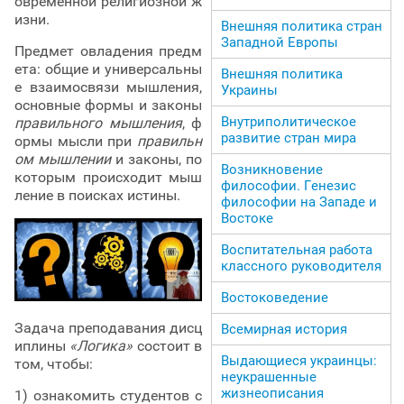
овременной религиозной ж
изни.
Внешняя политика стран
Западной Европы
Предмет овладения предм
ета: общие и универсальны
Внешняя политика
е взаимосвязи мышления,
Украины
основные формы и законы
Внутриполитическое
правильного мышления
, ф
развитие стран мира
ормы мысли при
правильн
ом мышлении
и законы, по
Возникновение
которым происходит мыш
философии. Генезис
ление в поисках истины.
философии на Западе и
Востоке
Воспитательная работа
классного руководителя
Востоковедение
Задача преподавания дисц
Всемирная история
иплины
«Логика»
состоит в
Выдающиеся украинцы:
том, чтобы:
неукрашенные
жизнеописания
1) ознакомить студентов с