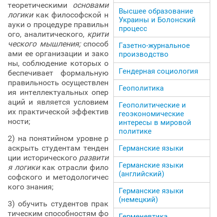
теоретическими
основами
Высшее образование
логики
как философской н
Украины и Болонский
ауки о процедуре правильн
процесс
ого, аналитического,
крити
ческого мышления;
способ
Газетно-журнальное
ами ее организации и зако
производство
ны, соблюдение которых о
Гендерная социология
беспечивает формальную
правильность осуществлен
Геополитика
ия интеллектуальных опер
аций и является условием
Геополитические и
их практической эффектив
геоэкономические
ности;
интересы в мировой
политике
2) на понятийном уровне р
аскрыть студентам тенден
Германские языки
ции исторического
развити
Германские языки
я логики
как отрасли фило
(английский)
софского и методологичес
кого знания;
Германские языки
(немецкий)
3) обучить студентов прак
тическим способностям фо
Герменевтика