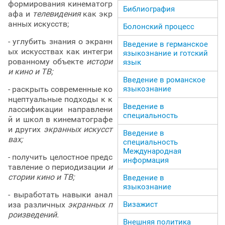
формирования кинематогр
Библиография
афа и
телевидения
как экр
анных искусств;
Болонский процесс
- углубить знания о экранн
Введение в германское
ых искусствах как интегри
языкознание и готский
рованному объекте
истори
язык
и кино и ТВ;
Введение в романское
языкознание
- раскрыть современные ко
нцептуальные подходы к к
Введение в
лассификации направлени
специальность
й и школ в кинематографе
и других
экранных искусст
Введение в
вах;
специальность
Международная
- получить целостное предс
информация
тавление о периодизации
и
стории кино и ТВ;
Введение в
языкознание
- выработать навыки анал
Визажист
иза различных
экранных п
роизведений.
Внешняя политика