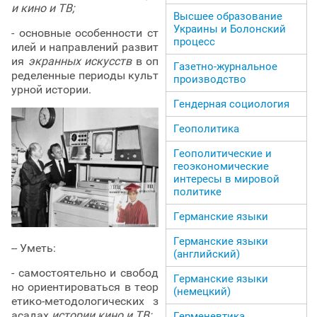
и кино и ТВ;
Высшее образование
Украины и Болонский
- основные особенности ст
процесс
илей и направлений развит
ия
экранных искусств
в оп
Газетно-журнальное
ределенные периоды культ
производство
урной истории.
Гендерная социология
Геополитика
Геополитические и
геоэкономические
интересы в мировой
политике
Германские языки
Германские языки
-- Уметь:
(английский)
- самостоятельно и свобод
Германские языки
но ориентироваться в теор
(немецкий)
етико-методологических з
асадах
истории кино и ТВ;
Герменевтика