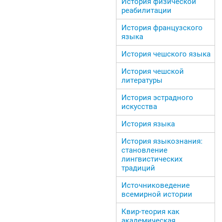
История физической
реабилитации
История французского
языка
История чешского языка
История чешской
литературы
История эстрадного
искусства
История языка
История языкознания:
становление
лингвистических
традиций
Источниковедение
всемирной истории
Квир-теория как
академическая