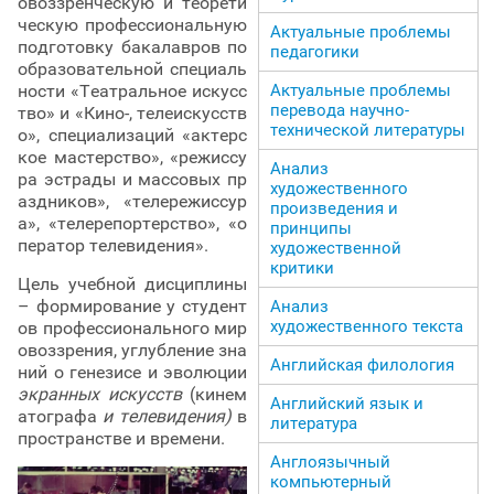
овоззренческую и теорети
ческую профессиональную
Актуальные проблемы
подготовку бакалавров по
педагогики
образовательной специаль
ности «Театральное искусс
Актуальные проблемы
перевода научно-
тво» и «Кино-, телеискусств
технической литературы
о», специализаций «актерс
кое мастерство», «режиссу
Анализ
ра эстрады и массовых пр
художественного
аздников», «телережиссур
произведения и
а», «телерепортерство», «о
принципы
ператор телевидения».
художественной
критики
Цель учебной дисциплины
– формирование у студент
Анализ
художественного текста
ов профессионального мир
овоззрения, углубление зна
Английская филология
ний о генезисе и эволюции
экранных искусств
(кинем
Английский язык и
атографа
и телевидения)
в
литература
пространстве и времени.
Англоязычный
компьютерный