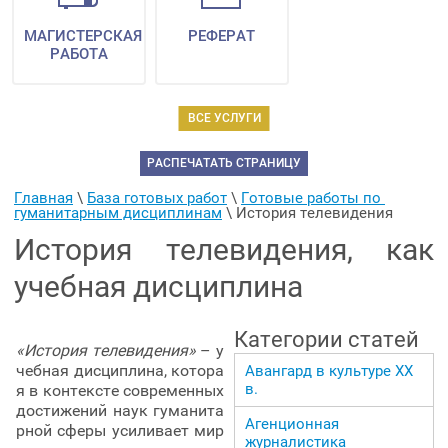
МАГИСТЕРСКАЯ
РЕФЕРАТ
РАБОТА
ВСЕ УСЛУГИ
РАСПЕЧАТАТЬ СТРАНИЦУ
Главная
 \ 
База готовых работ
 \ 
Готовые работы по 
гуманитарным дисциплинам
 \ 
История телевидения
История телевидения, как
учебная дисциплина
Категории статей
«История телевидения»
– у
чебная дисциплина, котора
Авангард в культуре ХХ
в.
я в контексте современных
достижений наук гуманита
Агенционная
рной сферы усиливает мир
журналистика