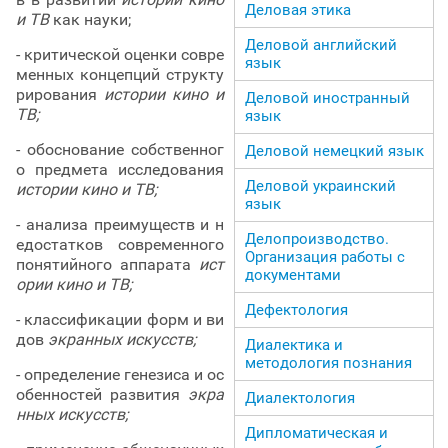
Деловая этика
и ТВ
как науки;
Деловой английский
- критической оценки совре
язык
менных концепций структу
рирования
истории кино и
Деловой иностранный
ТВ;
язык
- обоснование собственног
Деловой немецкий язык
о предмета исследования
Деловой украинский
истории кино и ТВ;
язык
- анализа преимуществ и н
Делопроизводство.
едостатков современного
Организация работы с
понятийного аппарата
ист
документами
ории кино и ТВ;
Дефектология
- классификации форм и ви
дов
экранных искусств;
Диалектика и
методология познания
- определение генезиса и ос
обенностей развития
экра
Диалектология
нных искусств;
Дипломатическая и