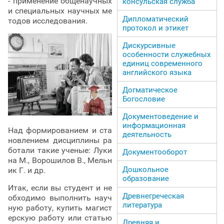
- применение общенаучных
консульская служба
и специальных научных ме
Дипломатический
тодов исследования.
протокол и этикет
Дискурсивные
особенности служебных
единиц современного
английского языка
Догматическое
Богословие
Документоведение и
информационная
Над формированием и ста
деятельность
новлением дисциплины ра
ботали такие ученые: Луки
Документооборот
на М., Ворошилов В., Мельн
Дошкольное
ик Г. и др.
образование
Итак, если вы студент и не
Древнегреческая
обходимо выполнить науч
литература
ную работу, купить магист
ерскую работу или статью
Древняя и