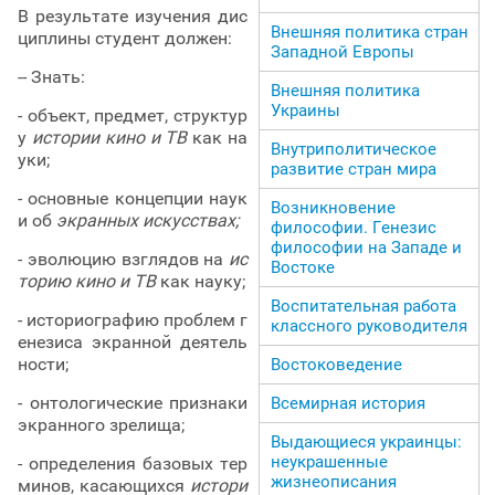
В результате изучения дис
Внешняя политика стран
циплины студент должен:
Западной Европы
-- Знать:
Внешняя политика
Украины
- объект, предмет, структур
у
истории кино и ТВ
как на
Внутриполитическое
уки;
развитие стран мира
- основные концепции наук
Возникновение
и об
экранных искусствах;
философии. Генезис
философии на Западе и
- эволюцию взглядов на
ис
Востоке
торию кино и ТВ
как науку;
Воспитательная работа
- историографию проблем г
классного руководителя
енезиса экранной деятель
ности;
Востоковедение
- онтологические признаки
Всемирная история
экранного зрелища;
Выдающиеся украинцы:
неукрашенные
- определения базовых тер
жизнеописания
минов, касающихся
истори