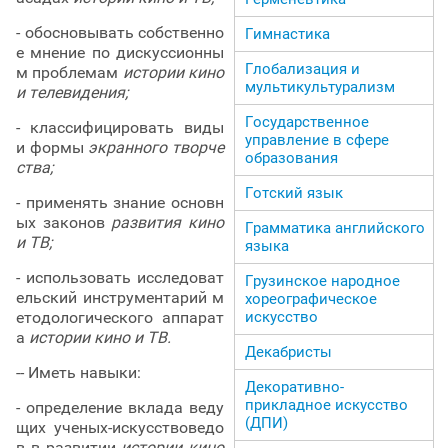
- обосновывать собственно
Гимнастика
е мнение по дискуссионны
Глобализация и
м проблемам
истории кино
мультикультурализм
и телевидения;
Государственное
- классифицировать виды
управление в сфере
и формы
экранного творче
образования
ства;
Готский язык
- применять знание основн
ых законов
развития кино
Грамматика английского
и ТВ;
языка
- использовать исследоват
Грузинское народное
ельский инструментарий м
хореографическое
искусство
етодологического аппарат
а
истории кино и ТВ.
Декабристы
-- Иметь навыки:
Декоративно-
прикладное искусство
- определение вклада веду
(ДПИ)
щих ученых-искусствоведо
в в развитии
истории кино