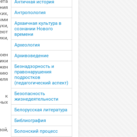
ета
Античная история
ния
Антропология
их,
ыми
Архаичная культура в
ки,
сознании Нового
еют
времени
ки,
Археология
роен
Архивоведение
ики
Безнадзорность и
жен
правонарушения
нию
подростков
еля
(педагогический аспект)
Безопасность
в к
жизнедеятельности
ных
Белорусская литература
Библиография
ой,
Болонский процесс