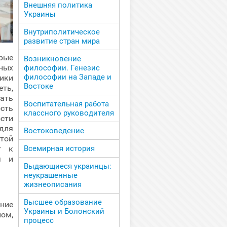
Внешняя политика
Украины
Внутриполитическое
развитие стран мира
рые
Возникновение
ных
философии. Генезис
философии на Западе и
ники
Востоке
ть,
вать
Воспитательная работа
сть
классного руководителя
сти
для
Востоковедение
той
т к
Всемирная история
я и
Выдающиеся украинцы:
неукрашенные
жизнеописания
:
Высшее образование
ние
Украины и Болонский
ом,
процесс