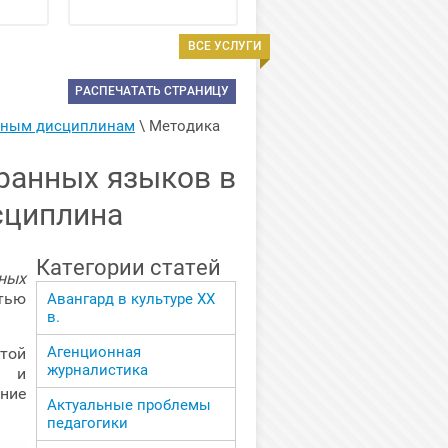
ВСЕ УСЛУГИ
РАСПЕЧАТАТЬ СТРАНИЦУ
арным дисциплинам
 \ 
Методика 
ранных языков в
сциплина
Категории статей
ных
тью
Авангард в культуре ХХ
в.
Агенционная
той
журналистика
ы и
ние
Актуальные проблемы
педагогики