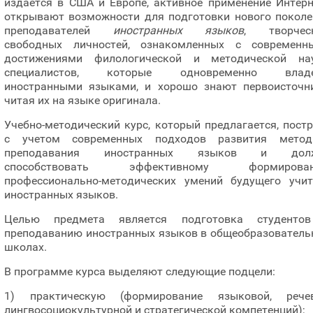
издается в США и Европе, активное применение Интерн
открывают возможности для подготовки нового поколе
преподавателей
иностранных языков
, творческ
свободных личностей, ознакомленных с современн
достижениями филологической и методической нау
специалистов, которые одновременно влад
иностранными языками, и хорошо знают первоисточни
читая их на языке оригинала.
Учебно-методический курс, который предлагается, пост
с учетом современных подходов развития метод
преподавания иностранных языков и дол
способствовать эффективному формирова
профессионально-методических умений будущего учит
иностранных языков.
Целью предмета является подготовка студенто
преподаванию иностранных языков в общеобразователь
школах.
В программе курса выделяют следующие подцели:
1) практическую (формирование языковой, речев
лингвосоциокультурной и стратегической компетенций);