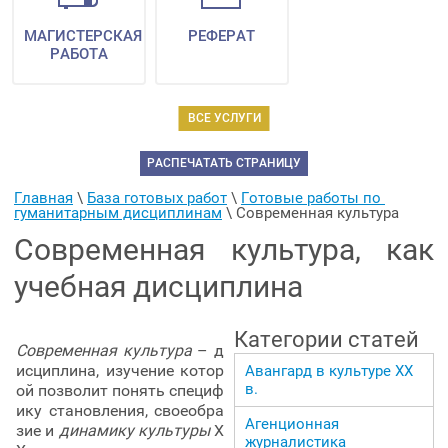
МАГИСТЕРСКАЯ
РЕФЕРАТ
РАБОТА
ВСЕ УСЛУГИ
РАСПЕЧАТАТЬ СТРАНИЦУ
Главная
 \ 
База готовых работ
 \ 
Готовые работы по 
гуманитарным дисциплинам
 \ 
Современная культура
Современная культура, как
учебная дисциплина
Категории статей
Современная культура
– д
исциплина, изучение котор
Авангард в культуре ХХ
в.
ой позволит понять специф
ику становления, своеобра
Агенционная
зие и
динамику культуры
Х
журналистика