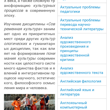
Х века, а также сложную тр
ансформацию
культурных
Актуальные проблемы
процессов
в современную
педагогики
эпоху.
Актуальные проблемы
Изучение дисциплины
«Сов
перевода научно-
ременная культура»
заним
технической литературы
ает одно из приоритетных
Анализ
мест среди других
культур
художественного
ологических
и гуманитарн
произведения и
ых дисциплин, так как вли
принципы
яет на формирование
пони
художественной
мания культуры
современ
критики
ности как целостного систе
много единства фактов и я
Анализ
художественного текста
влений в интегративном пр
оцессе научного, эстетичес
Английская филология
кого, философского осмыс
ления мира и человека.
Английский язык и
литература
Англоязычный
компьютерный