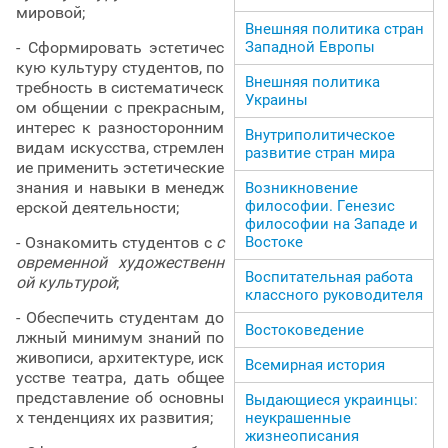
мировой;
Внешняя политика стран
- Сформировать эстетичес
Западной Европы
кую культуру студентов, по
Внешняя политика
требность в систематическ
Украины
ом общении с прекрасным,
интерес к разносторонним
Внутриполитическое
видам искусства, стремлен
развитие стран мира
ие применить эстетические
знания и навыки в менедж
Возникновение
философии. Генезис
ерской деятельности;
философии на Западе и
- Ознакомить студентов с
с
Востоке
овременной художественн
Воспитательная работа
ой культурой
;
классного руководителя
- Обеспечить студентам до
Востоковедение
лжный минимум знаний по
живописи, архитектуре, иск
Всемирная история
усстве театра, дать общее
представление об основны
Выдающиеся украинцы:
х тенденциях их развития;
неукрашенные
жизнеописания