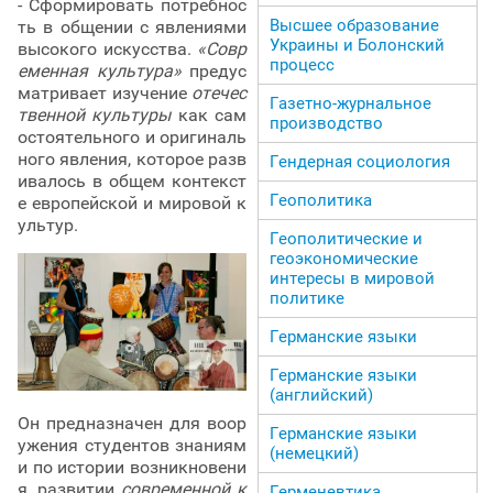
- Сформировать потребнос
Высшее образование
ть в общении с явлениями
Украины и Болонский
высокого искусства.
«Совр
процесс
еменная культура»
предус
матривает изучение
отечес
Газетно-журнальное
твенной культуры
как сам
производство
остоятельного и оригиналь
ного явления, которое разв
Гендерная социология
ивалось в общем контекст
Геополитика
е европейской и мировой к
ультур.
Геополитические и
геоэкономические
интересы в мировой
политике
Германские языки
Германские языки
(английский)
Он предназначен для воор
Германские языки
ужения студентов знаниям
(немецкий)
и по истории возникновени
я, развитии
современной к
Герменевтика