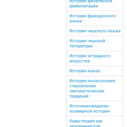
История физической
реабилитации
История французского
языка
История чешского языка
История чешской
литературы
История эстрадного
искусства
История языка
История языкознания:
становление
лингвистических
традиций
Источниковедение
всемирной истории
Квир-теория как
академическая