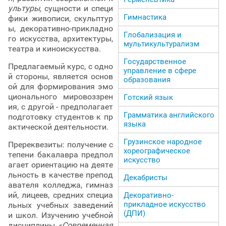
ультуры,
сущности и специ
Гимнастика
фики живописи, скульптур
ы, декоративно-прикладно
Глобализация и
го искусства, архитектуры,
мультикультурализм
театра и киноискусства.
Государственное
Предлагаемый курс, с одно
управление в сфере
й стороны, является основ
образования
ой для формирования эмо
ционального мировоззрен
Готский язык
ия, с другой - предполагает
Грамматика английского
подготовку студентов к пр
языка
актической деятельности.
Грузинское народное
Пререквезиты: получение с
хореографическое
тепени бакалавра предпол
искусство
агает ориентацию на деяте
льность в качестве препод
Декабристы
авателя колледжа, гимназ
ий, лицеев, средних специа
Декоративно-
прикладное искусство
льных учебных заведений
(ДПИ)
и школ. Изучению учебной
дисциплины
«Современная