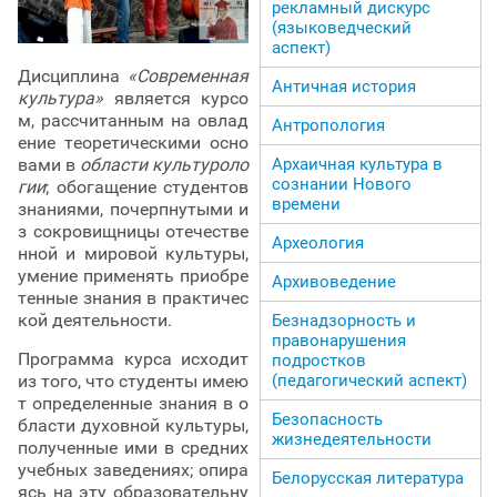
рекламный дискурс
(языковедческий
аспект)
Дисциплина
«Современная
Античная история
культура»
является курсо
м, рассчитанным на овлад
Антропология
ение теоретическими осно
вами в
области культуроло
Архаичная культура в
сознании Нового
гии
; обогащение студентов
времени
знаниями, почерпнутыми и
з сокровищницы отечестве
Археология
нной и мировой культуры,
умение применять приобре
Архивоведение
тенные знания в практичес
кой деятельности.
Безнадзорность и
правонарушения
Программа курса исходит
подростков
из того, что студенты имею
(педагогический аспект)
т определенные знания в о
Безопасность
бласти духовной культуры,
жизнедеятельности
полученные ими в средних
учебных заведениях; опира
Белорусская литература
ясь на эту образовательну