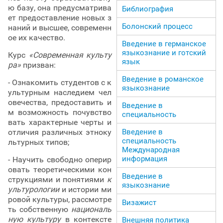
ю базу, она предусматрива
Библиография
ет предоставление новых з
Болонский процесс
наний и высшее, современн
ое их качество.
Введение в германское
языкознание и готский
Курс
«Современная культу
язык
ра»
призван:
Введение в романское
- Ознакомить студентов с к
языкознание
ультурным наследием чел
овечества, предоставить и
Введение в
м возможность почувство
специальность
вать характерные черты и
отличия различных этноку
Введение в
специальность
льтурных типов;
Международная
информация
- Научить свободно оперир
овать теоретическими кон
Введение в
струкциями и понятиями
к
языкознание
ультурологии
и истории ми
ровой культуры, рассмотре
Визажист
ть собственную
националь
ную культуру
в контексте
Внешняя политика