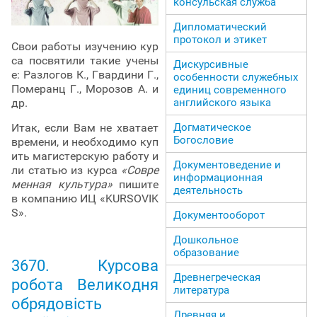
консульская служба
Дипломатический
протокол и этикет
Свои работы изучению кур
са посвятили такие учены
Дискурсивные
е: Разлогов К., Гвардини Г.,
особенности служебных
Померанц Г., Морозов А. и
единиц современного
английского языка
др.
Догматическое
Итак, если Вам не хватает
Богословие
времени, и необходимо куп
ить магистерскую работу и
Документоведение и
ли статью из курса
«Совре
информационная
менная культура»
пишите
деятельность
в компанию ИЦ «KURSOVIK
S».
Документооборот
Дошкольное
образование
3670. Курсова
Древнегреческая
робота Великодня
литература
обрядовість
Древняя и