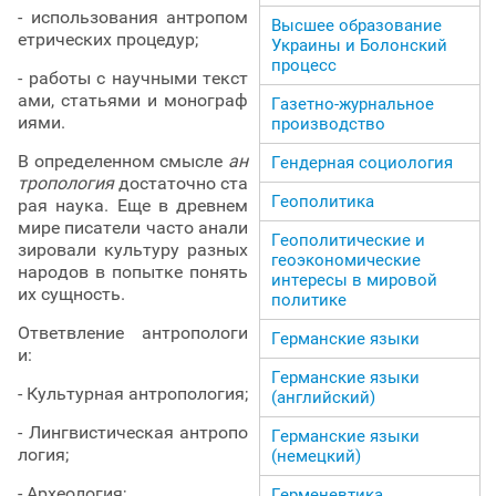
- использования антропом
Высшее образование
етрических процедур;
Украины и Болонский
процесс
- работы с научными текст
ами, статьями и монограф
Газетно-журнальное
иями.
производство
В определенном смысле
ан
Гендерная социология
тропология
достаточно ста
Геополитика
рая наука. Еще в древнем
мире писатели часто анали
Геополитические и
зировали культуру разных
геоэкономические
народов в попытке понять
интересы в мировой
их сущность.
политике
Ответвление антропологи
Германские языки
и:
Германские языки
- Культурная антропология;
(английский)
- Лингвистическая антропо
Германские языки
логия;
(немецкий)
- Археология;
Герменевтика