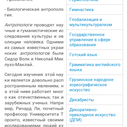
- Биологическая антрополо
Гимнастика
гия.
Глобализация и
Антропологи
проводят нау
мультикультурализм
чные и гуманистические ис
Государственное
следования культуры и эв
управление в сфере
олюции
человека
. Одними
образования
из самых известных украи
нских
антропологов
были
Готский язык
Сидор Волк и Николай Мик
лухо-Маклай.
Грамматика английского
языка
Сегодня изучения этой нау
Грузинское народное
ки является довольно расп
хореографическое
ространенным явлением, н
искусство
а этой ниве работает мног
о как отечественных, так и
Декабристы
зарубежных ученых. Напри
мер, Ричард Ли, почетный
Декоративно-
профессор Университета Т
прикладное искусство
оронто, известный своими
(ДПИ)
исследованиями людей ку