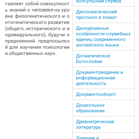
консульская служба
тавляет собой совокупност
ь знаний о
человеке
на уро
Дипломатический
вне филогенетического и о
протокол и этикет
нтогенетического развития
(общего, исторического и и
Дискурсивные
особенности служебных
ндивидуального), будучи о
единиц современного
пределенной предпосылко
английского языка
й для изучения психологии
и общественных наук.
Догматическое
Богословие
Документоведение и
информационная
деятельность
Документооборот
Дошкольное
образование
Древнегреческая
литература
Древняя и