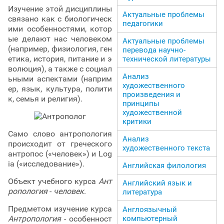
Изучение этой дисциплины
Актуальные проблемы
связано как с биологическ
педагогики
ими особенностями, котор
ые делают нас человеком
Актуальные проблемы
(например, физиология, ген
перевода научно-
етика, история, питание и э
технической литературы
волюция), а также с социал
Анализ
ьными аспектами (наприм
художественного
ер, язык, культура, полити
произведения и
к, семья и религия).
принципы
художественной
критики
Само слово антропология
Анализ
происходит от греческого
художественного текста
антропос («человек») и Log
ia («исследование»).
Английская филология
Объект учебного курса
Ант
Английский язык и
ропология
-
человек
.
литература
Предметом изучение курса
Англоязычный
Антропология
- особенност
компьютерный