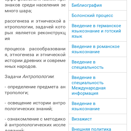
знаков среди населения зе
Библиография
много шара;
Болонский процесс
расогенеза и этнической а
Введение в германское
нтропологии, задачей кото
языкознание и готский
рых является реконструкц
язык
ия
Введение в романское
процесса расообразовани
языкознание
я, этногенеза и этнической
истории древних и совреме
Введение в
нных народов.
специальность
Задачи
Антропологии
:
Введение в
специальность
- определение предмета ан
Международная
тропологи;
информация
- освещение истории антро
Введение в
пологических знаний;
языкознание
- ознакомление с методико
Визажист
й антропологических иссле
Внешняя политика
дований;