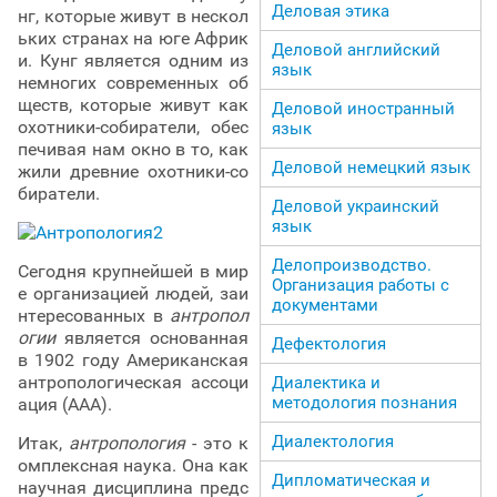
Деловая этика
нг, которые живут в нескол
ьких странах на юге Африк
Деловой английский
и. Кунг является одним из
язык
немногих современных об
ществ, которые живут как
Деловой иностранный
охотники-собиратели, обес
язык
печивая нам окно в то, как
Деловой немецкий язык
жили древние охотники-со
биратели.
Деловой украинский
язык
Делопроизводство.
Сегодня крупнейшей в мир
Организация работы с
е организацией людей, заи
документами
нтересованных в
антропол
огии
является основанная
Дефектология
в 1902 году Американская
антропологическая ассоци
Диалектика и
методология познания
ация (ААА).
Диалектология
Итак,
антропология
- это к
омплексная наука. Она как
Дипломатическая и
научная дисциплина предс