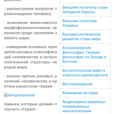
Внешняя политика стран
- рассмотрение вопросов п
Западной Европы
роисхождения человека;
Внешняя политика
- выяснение изменчивости
Украины
морфофизиологических пр
изнаков среди населения з
Внутриполитическое
емного шара;
развитие стран мира
- освещение основных прин
Возникновение
ципов расовых классифика
философии. Генезис
ций человечества и антроп
философии на Западе и
Востоке
ологической структуры на
родов мира;
Воспитательная работа
классного руководителя
- анализ причин расовых р
азличий человечества и кр
Востоковедение
итика расистских теорий.
Всемирная история
Выдающиеся украинцы:
Навыки, которые должен п
неукрашенные
олучить студент:
жизнеописания