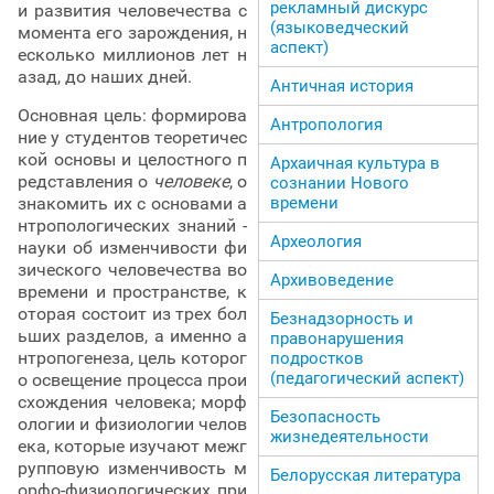
рекламный дискурс
и развития человечества с
(языковедческий
момента его зарождения, н
аспект)
есколько миллионов лет н
азад, до наших дней.
Античная история
Основная цель: формирова
Антропология
ние у студентов теоретичес
кой основы и целостного п
Архаичная культура в
редставления о
человеке
, о
сознании Нового
знакомить их с основами а
времени
нтропологических знаний -
Археология
науки об изменчивости фи
зического человечества во
Архивоведение
времени и пространстве, к
оторая состоит из трех бол
Безнадзорность и
ьших разделов, а именно а
правонарушения
нтропогенеза, цель которог
подростков
(педагогический аспект)
о освещение процесса прои
схождения человека; морф
Безопасность
ологии и физиологии челов
жизнедеятельности
ека, которые изучают межг
рупповую изменчивость м
Белорусская литература
орфо-физиологических при