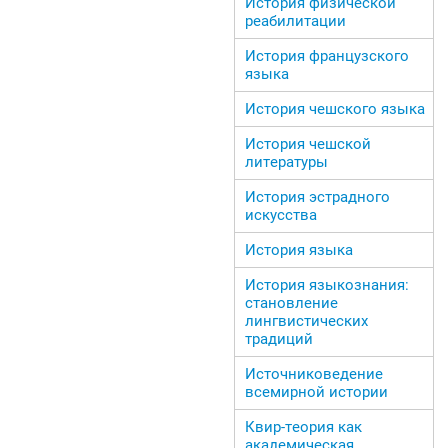
История физической
реабилитации
История французского
языка
История чешского языка
История чешской
литературы
История эстрадного
искусства
История языка
История языкознания:
становление
лингвистических
традиций
Источниковедение
всемирной истории
Квир-теория как
академическая