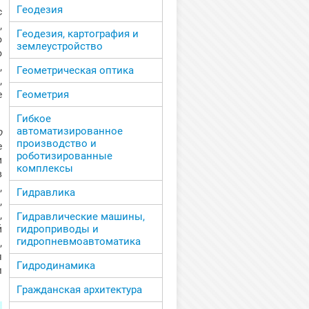
Геодезия
с
,
Геодезия, картография и
о
землеустройство
о
,
Геометрическая оптика
,
е
Геометрия
Гибкое
автоматизированное
о
производство и
е
роботизированные
и
комплексы
в
,
Гидравлика
,
,
Гидравлические машины,
й
гидроприводы и
гидропневмоавтоматика
,
я
Гидродинамика
м
Гражданская архитектура