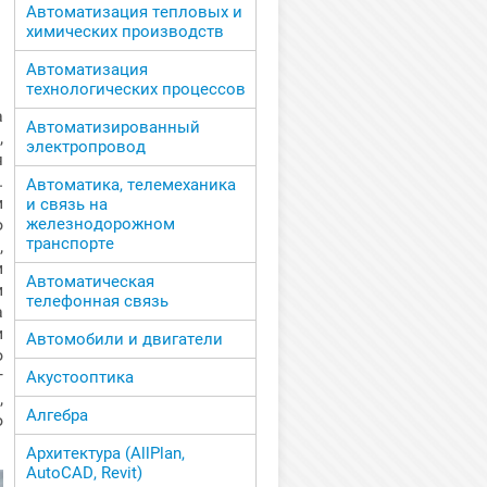
Автоматизация тепловых и
химических производств
Автоматизация
технологических процессов
а
Автоматизированный
,
электропровод
я
.
Автоматика, телемеханика
и
и связь на
о
железнодорожном
транспорте
,
и
Автоматическая
и
телефонная связь
а
и
Автомобили и двигатели
о
г
Акустооптика
,
Алгебра
о
Архитектура (AllPlan,
AutoCAD, Revit)