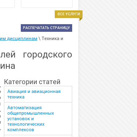
ВСЕ УСЛУГИ
РАСПЕЧАТАТЬ СТРАНИЦУ
ким дисциплинам
 \ 
Техника и 
лей городского
лина
Категории статей
,
о
Авиация и авиационная
техника
ю
х
Автоматизация
,
общепромышленных
а
установок и
я
технологических
,
комплексов