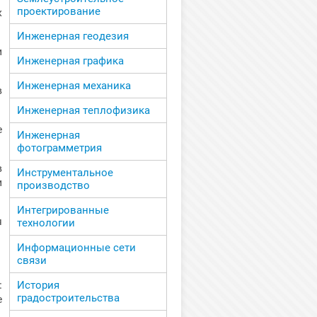
проектирование
х
Инженерная геодезия
и
Инженерная графика
Инженерная механика
в
Инженерная теплофизика
е
Инженерная
фотограмметрия
в
Инструментальное
и
производство
Интегрированные
я
технологии
Информационные сети
связи
:
История
градостроительства
е