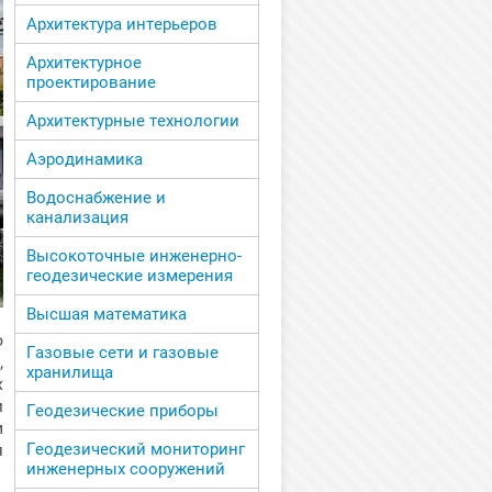
Архитектура интерьеров
Архитектурное
проектирование
Архитектурные технологии
Аэродинамика
Водоснабжение и
канализация
Высокоточные инженерно-
геодезические измерения
Высшая математика
о
Газовые сети и газовые
,
хранилища
х
м
Геодезические приборы
и
Геодезический мониторинг
я
инженерных сооружений