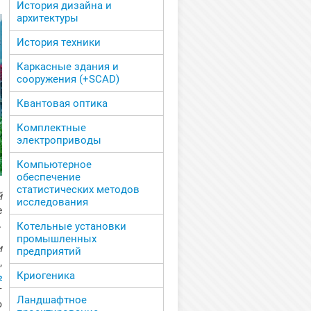
История дизайна и
архитектуры
История техники
Каркасные здания и
сооружения (+SCAD)
Квантовая оптика
Комплектные
электроприводы
Компьютерное
обеспечение
статистических методов
й
исследования
е
.
Котельные установки
промышленных
и
предприятий
,
ь
Криогеника
т
Ландшафтное
о