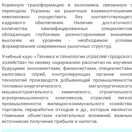
Коренную трансформацию в экономике, связанную 
переходом Украины на рыночные взаимоотношения
невозможно осуществить без соответствующег
кадрового обеспечения. Наличие достаточног
количества квалифицированных специалистов
обладающих глубокими, разносторонними знаниями
высоким их уровнем - необходимое услови
формирования современных рыночных структур.
Учебный курс
«Техника и технологии отраслей городског
хозяйства»
по своему содержанию рассчитан на изучени
будущими экономистами, финансистами, специалистам
налоговых служб, контролирующих органов осно
технологий производств добывающей промышленности
топливно-энергетического, металлургического
машиностроительного, химического, строительного
агропромышленного комплексов, отраслей легко
промышленности, жилищно-коммунального хозяйства
торговли, переработки отходов и др., которые являютс
главными объектами капитальных вложений, важны
источником получения прибыли и налогов.