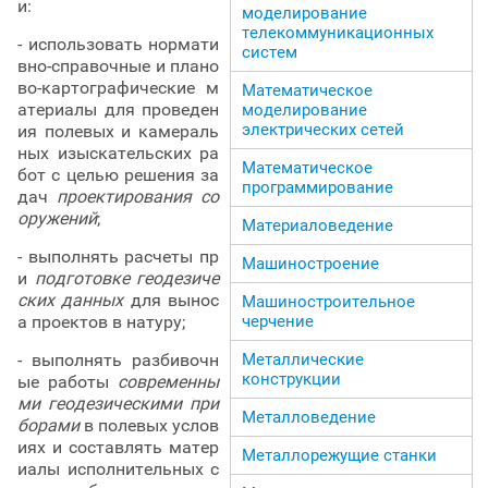
и:
моделирование
телекоммуникационных
- использовать нормати
систем
вно-справочные и плано
во-картографические м
Математическое
атериалы для проведен
моделирование
электрических сетей
ия полевых и камераль
ных изыскательских ра
Математическое
бот с целью решения за
программирование
дач
проектирования со
оружений
;
Материаловедение
- выполнять расчеты пр
Машиностроение
и
подготовке геодезиче
ских данных
для вынос
Машиностроительное
черчение
а проектов в натуру;
Металлические
- выполнять разбивочн
конструкции
ые работы
современны
ми геодезическими при
Металловедение
борами
в полевых услов
иях и составлять матер
Металлорежущие станки
иалы исполнительных с