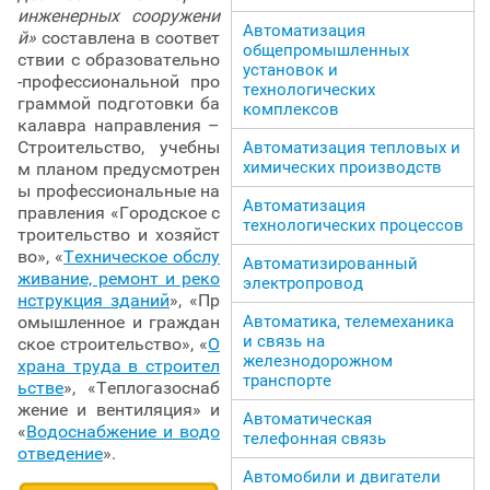
инженерных сооружени
Автоматизация
й»
составлена в соответ
общепромышленных
ствии с образовательно
установок и
-профессиональной про
технологических
граммой подготовки ба
комплексов
калавра направления –
Строительство, учебны
Автоматизация тепловых и
химических производств
м планом предусмотрен
ы профессиональные на
Автоматизация
правления «Городское с
технологических процессов
троительство и хозяйст
во», «
Техническое обслу
Автоматизированный
живание, ремонт и реко
электропровод
нструкция зданий
», «Пр
омышленное и граждан
Автоматика, телемеханика
и связь на
ское строительство», «
О
железнодорожном
храна труда в строител
транспорте
ьстве
», «Теплогазоснаб
жение и вентиляция» и
Автоматическая
«
Водоснабжение и водо
телефонная связь
отведение
».
Автомобили и двигатели