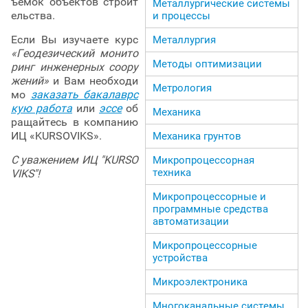
ъемок объектов строит
Металлургические системы
ельства.
и процессы
Если Вы изучаете курс
Металлургия
«Геодезический монито
Методы оптимизации
ринг инженерных соору
жений»
и Вам необходи
Метрология
мо
заказать бакалаврс
кую работа
или
эссе
об
Механика
ращайтесь в компанию
ИЦ «KURSOVIKS».
Механика грунтов
С уважением ИЦ "KURSO
Микропроцессорная
техника
VIKS"!
Микропроцессорные и
программные средства
автоматизации
Микропроцессорные
устройства
Микроэлектроника
Многоканальные системы