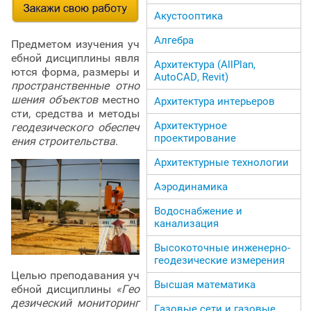
Акустооптика
Алгебра
Предметом изучения уч
ебной дисциплины явля
Архитектура (AllPlan,
ются форма, размеры и
AutoCAD, Revit)
пространственные отно
шения объектов
местно
Архитектура интерьеров
сти, средства и методы
Архитектурное
геодезического обеспеч
проектирование
ения строительства
.
Архитектурные технологии
Аэродинамика
Водоснабжение и
канализация
Высокоточные инженерно-
геодезические измерения
Целью преподавания уч
Высшая математика
ебной дисциплины
«Гео
дезический мониторинг
Газовые сети и газовые