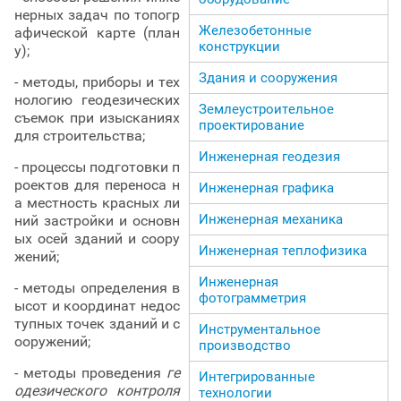
нерных задач по топогр
Железобетонные
афической карте (план
конструкции
у);
Здания и сооружения
- методы, приборы и тех
нологию геодезических
Землеустроительное
съемок при изысканиях
проектирование
для строительства;
Инженерная геодезия
- процессы подготовки п
роектов для переноса н
Инженерная графика
а местность красных ли
Инженерная механика
ний застройки и основн
ых осей зданий и соору
Инженерная теплофизика
жений;
Инженерная
- методы определения в
фотограмметрия
ысот и координат недос
тупных точек зданий и с
Инструментальное
ооружений;
производство
- методы проведения
ге
Интегрированные
одезического контроля
технологии