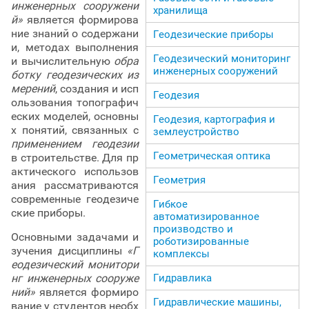
инженерных сооружени
хранилища
й»
является формирова
ние знаний о содержани
Геодезические приборы
и, методах выполнения
Геодезический мониторинг
и вычислительную
обра
инженерных сооружений
ботку геодезических из
мерений
, создания и исп
Геодезия
ользования топографич
еских моделей, основны
Геодезия, картография и
х понятий, связанных с
землеустройство
применением геодезии
Геометрическая оптика
в строительстве. Для пр
актического использов
Геометрия
ания рассматриваются
современные геодезиче
Гибкое
ские приборы.
автоматизированное
производство и
Основными задачами и
роботизированные
зучения дисциплины
«Г
комплексы
еодезический монитори
Гидравлика
нг инженерных сооруже
ний»
является формиро
Гидравлические машины,
вание у студентов необх