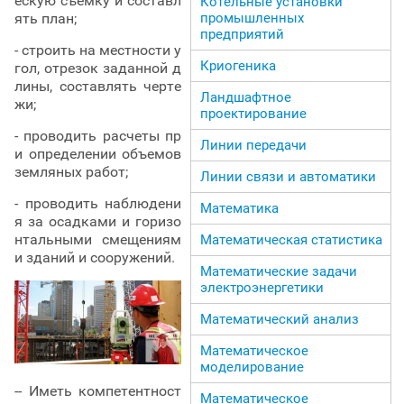
ескую съемку и составл
Котельные установки
промышленных
ять план;
предприятий
- строить на местности у
Криогеника
гол, отрезок заданной д
лины, составлять черте
Ландшафтное
жи;
проектирование
- проводить расчеты пр
Линии передачи
и определении объемов
земляных работ;
Линии связи и автоматики
- проводить наблюдени
Математика
я за осадками и горизо
нтальными смещениям
Математическая статистика
и зданий и сооружений.
Математические задачи
электроэнергетики
Математический анализ
Математическое
моделирование
-- Иметь компетентност
Математическое