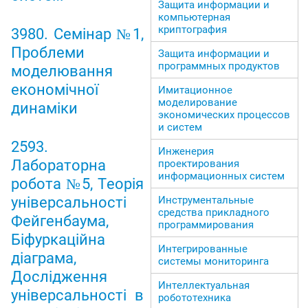
Защита информации и
компьютерная
криптография
3980. Семінар №1,
Проблеми
Защита информации и
программных продуктов
моделювання
економічної
Имитационное
моделирование
динаміки
экономических процессов
и систем
2593.
Инженерия
Лабораторна
проектирования
информационных систем
робота №5, Теорія
універсальності
Инструментальные
средства прикладного
Фейгенбаума,
программирования
Біфуркаційна
Интегрированные
діаграма,
системы мониторинга
Дослідження
Интеллектуальная
універсальності в
робототехника