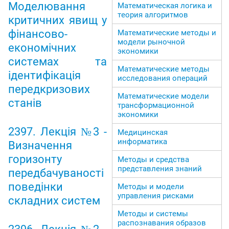
Моделювання
Математическая логика и
теория алгоритмов
критичних явищ у
фінансово-
Математические методы и
модели рыночной
економічних
экономики
системах та
Математические методы
ідентифікація
исследования операций
передкризових
Математические модели
станів
трансформационной
экономики
2397. Лекція №3 -
Медицинская
информатика
Визначення
горизонту
Методы и средства
представления знаний
передбачуваності
поведінки
Методы и модели
управления рисками
складних систем
Методы и системы
распознавания образов