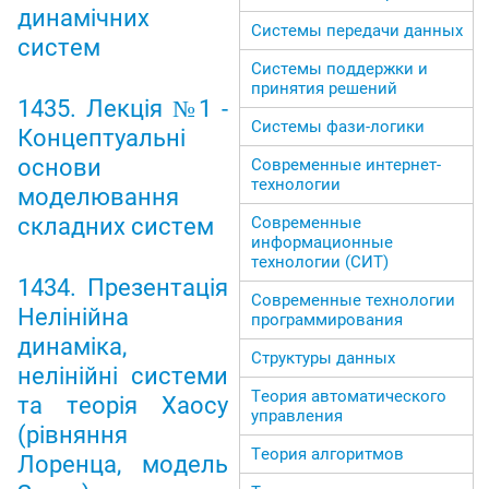
динамічних
Системы передачи данных
систем
Системы поддержки и
принятия решений
1435. Лекція №1 -
Системы фази-логики
Концептуальні
основи
Современные интернет-
технологии
моделювання
складних систем
Современные
информационные
технологии (СИТ)
1434. Презентація
Современные технологии
Нелінійна
программирования
динаміка,
Структуры данных
нелінійні системи
Теория автоматического
та теорія Хаосу
управления
(рівняння
Теория алгоритмов
Лоренца, модель