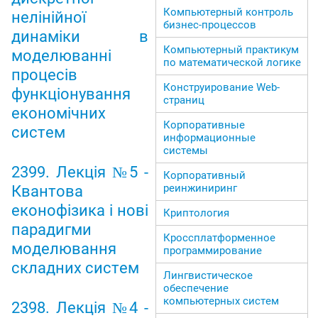
Компьютерный контроль
нелінійної
бизнес-процессов
динаміки в
Компьютерный практикум
моделюванні
по математической логике
процесів
Конструирование Web-
функціонування
страниц
економічних
Корпоративные
систем
информационные
системы
2399. Лекція №5 -
Корпоративный
реинжиниринг
Квантова
еконофізика і нові
Криптология
парадигми
Кроссплатформенное
моделювання
программирование
складних систем
Лингвистическое
обеспечение
компьютерных систем
2398. Лекція №4 -