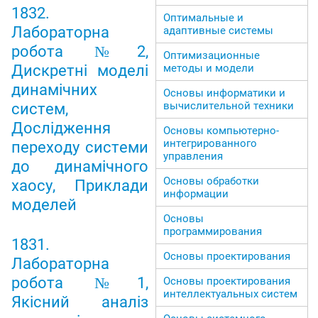
1832.
Оптимальные и
Лабораторна
адаптивные системы
робота №2,
Оптимизационные
Дискретні моделі
методы и модели
динамічних
Основы информатики и
вычислительной техники
систем,
Дослідження
Основы компьютерно-
интегрированного
переходу системи
управления
до динамічного
Основы обработки
хаосу, Приклади
информации
моделей
Основы
программирования
1831.
Основы проектирования
Лабораторна
робота №1,
Основы проектирования
интеллектуальных систем
Якісний аналіз