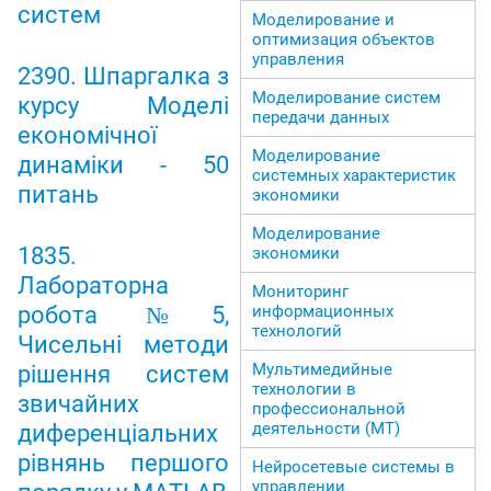
систем
Моделирование и
оптимизация объектов
управления
2390. Шпаргалка з
Моделирование систем
курсу Моделі
передачи данных
економічної
Моделирование
динаміки - 50
системных характеристик
питань
экономики
Моделирование
1835.
экономики
Лабораторна
Мониторинг
робота №5,
информационных
технологий
Чисельні методи
Мультимедийные
рішення систем
технологии в
звичайних
профессиональной
деятельности (МТ)
диференціальних
рівнянь першого
Нейросетевые системы в
управлении