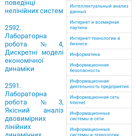
поведінці
Интеллектуальный анализ
нелінійних систем
данных
Интернет и всемирная
2592.
паутина
Лабораторна
Интернет-технологии в
робота №4,
бизнесе
Дискретні моделі
Информатика
економічної
Информационная
динаміки
безопасность
Информационная
2591.
деятельность предприятия
Лабораторна
Информационная сеть
робота №3,
Internet
Якісний аналіз
Информационные
двовимірних
системы в сети
лінійних
Информационные
динамічних
системы и технологии