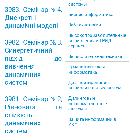
системы
3983. Семінар №4,
Бизнес информатика
Дискретні
динамічні моделі
Веб-технологии
Высокопроизводительные
вычисления и ГРИД
3982. Семінар №3,
сервисы
Синергетичний
Вычислительная техника
підхід до
вивчення
Гуманистическая
информатика
динамічних
систем
Диагностирования
вычислительных систем
3981. Семінар №2,
Дилинговые
информационные
Рівновага та
системы
стійкість
Защита информации в
динамічних
ИКС
систем