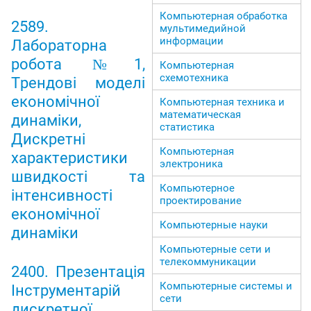
Компьютерная обработка
2589.
мультимедийной
информации
Лабораторна
робота №1,
Компьютерная
схемотехника
Трендові моделі
економічної
Компьютерная техника и
математическая
динаміки,
статистика
Дискретні
Компьютерная
характеристики
электроника
швидкості та
Компьютерное
інтенсивності
проектирование
економічної
Компьютерные науки
динаміки
Компьютерные сети и
телекоммуникации
2400. Презентація
Компьютерные системы и
Інструментарій
сети
дискретної