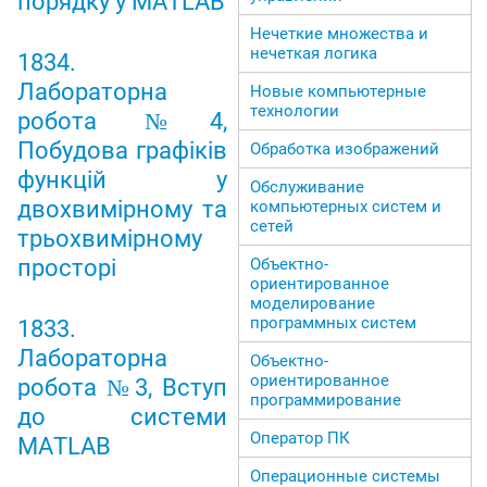
порядку у MATLAB
Нечеткие множества и
нечеткая логика
1834.
Лабораторна
Новые компьютерные
технологии
робота №4,
Побудова графіків
Обработка изображений
функцій у
Обслуживание
двохвимірному та
компьютерных систем и
сетей
трьохвимірному
просторі
Объектно-
ориентированное
моделирование
программных систем
1833.
Лабораторна
Объектно-
ориентированное
робота №3, Вступ
программирование
до системи
Оператор ПК
MATLAB
Операционные системы