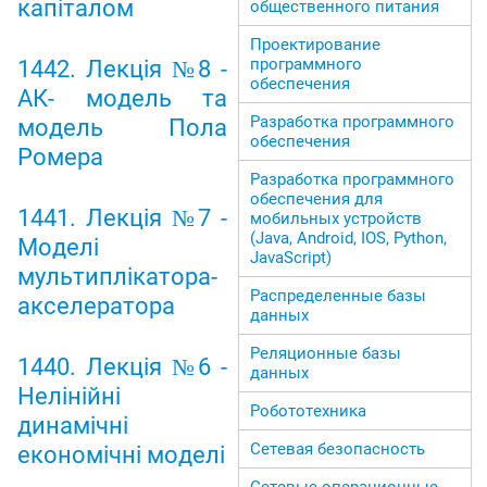
капіталом
общественного питания
Проектирование
программного
1442. Лекція №8 -
обеспечения
АК- модель та
Разработка программного
модель Пола
обеспечения
Ромера
Разработка программного
обеспечения для
1441. Лекція №7 -
мобильных устройств
(Java, Android, IOS, Python,
Моделі
JavaScript)
мультиплікатора-
Распределенные базы
акселератора
данных
Реляционные базы
1440. Лекція №6 -
данных
Нелінійні
Робототехника
динамічні
Сетевая безопасность
економічні моделі
Сетевые операционные