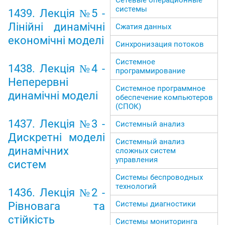
системы
1439. Лекція №5 -
Лінійні динамічні
Сжатия данных
економічні моделі
Синхронизация потоков
Системное
1438. Лекція №4 -
программирование
Неперервні
Системное программное
динамічні моделі
обеспечение компьютеров
(СПОК)
1437. Лекція №3 -
Системный анализ
Дискретні моделі
Системный анализ
динамічних
сложных систем
управления
систем
Системы беспроводных
технологий
1436. Лекція №2 -
Системы диагностики
Рівновага та
стійкість
Системы мониторинга