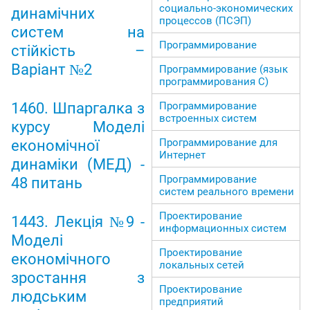
социально-экономических
динамічних
процессов (ПСЭП)
систем на
Программирование
стійкість –
Варіант №2
Программирование (язык
программирования С)
1460. Шпаргалка з
Программирование
встроенных систем
курсу Моделі
Программирование для
економічної
Интернет
динаміки (МЕД) -
Программирование
48 питань
систем реального времени
Проектирование
1443. Лекція №9 -
информационных систем
Моделі
Проектирование
економічного
локальных сетей
зростання з
Проектирование
людським
предприятий