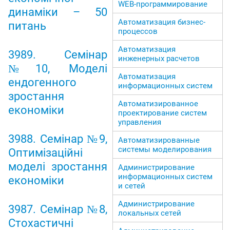
WEB-программирование
динаміки – 50
Автоматизация бизнес-
питань
процессов
Автоматизация
3989. Семінар
инженерных расчетов
№10, Моделі
Автоматизация
ендогенного
информационных систем
зростання
Автоматизированное
економіки
проектирование систем
управления
3988. Семінар №9,
Автоматизированные
системы моделирования
Оптимізаційні
моделі зростання
Администрирование
информационных систем
економіки
и сетей
Администрирование
3987. Семінар №8,
локальных сетей
Стохастичні