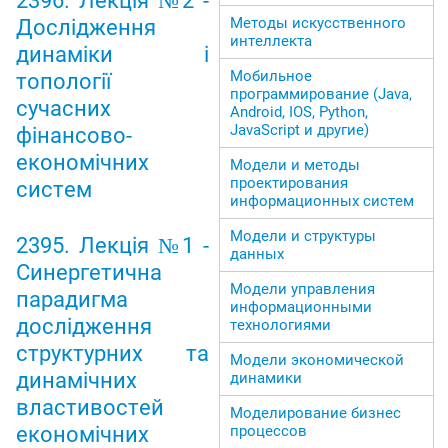
2396. Лекція №2 -
Методы искусственного
Дослідження
интеллекта
динаміки і
Мобильное
топології
программирование (Java,
сучасних
Android, IOS, Python,
JavaScript и другие)
фінансово-
економічних
Модели и методы
проектирования
систем
информационных систем
Модели и структуры
2395. Лекція №1 -
данных
Синергетична
Модели управления
парадигма
информационными
дослідження
технологиями
структурних та
Модели экономической
динамічних
динамики
властивостей
Моделирование бизнес
економічних
процессов