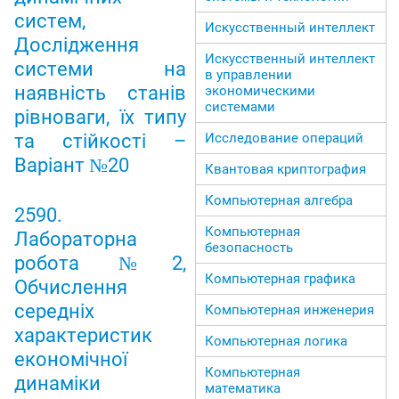
систем,
Искусственный интеллект
Дослідження
Искусственный интеллект
системи на
в управлении
наявність станів
экономическими
системами
рівноваги, їх типу
та стійкості –
Исследование операций
Варіант №20
Квантовая криптография
Компьютерная алгебра
2590.
Компьютерная
Лабораторна
безопасность
робота №2,
Компьютерная графика
Обчислення
середніх
Компьютерная инженерия
характеристик
Компьютерная логика
економічної
Компьютерная
динаміки
математика