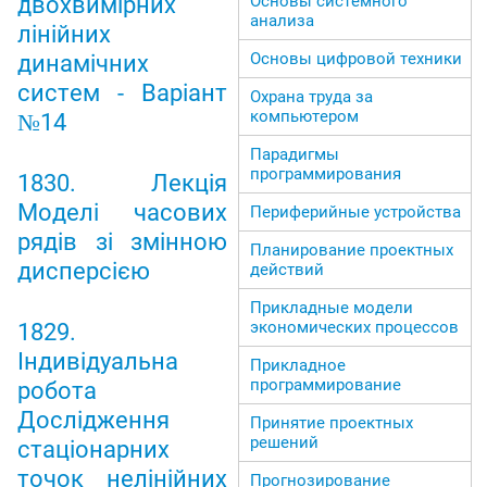
двохвимірних
Основы системного
анализа
лінійних
Основы цифровой техники
динамічних
систем - Варіант
Охрана труда за
компьютером
№14
Парадигмы
программирования
1830. Лекція
Моделі часових
Периферийные устройства
рядів зі змінною
Планирование проектных
дисперсією
действий
Прикладные модели
экономических процессов
1829.
Індивідуальна
Прикладное
программирование
робота
Дослідження
Принятие проектных
решений
стаціонарних
точок нелінійних
Прогнозирование