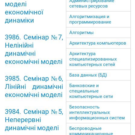
Администрирование
моделі
сетевых ресурсов
економічної
Алгоритмизация и
динаміки
программирование
Алгоритмы
3986. Семінар №7,
Архитектура компьютеров
Нелінійні
динамічні
Архитектура
специализированных
економічні моделі
компьютерных сетей
База данных (БД)
3985. Семінар №6,
Лінійні динамічні
Банковские и
специальные
економічні моделі
компьютерные сети
Безопасность
3984. Семінар №5,
интеллектуальных
информационных систем
Неперервні
динамічні моделі
Беспроводные
коммуникационные