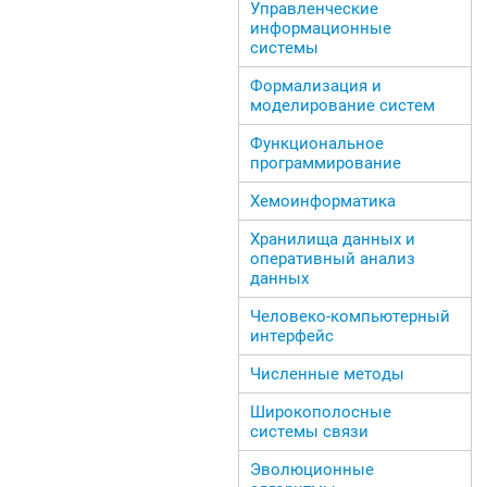
Управленческие
информационные
системы
Формализация и
моделирование систем
Функциональное
программирование
Хемоинформатика
Хранилища данных и
оперативный анализ
данных
Человеко-компьютерный
интерфейс
Численные методы
Широкополосные
системы связи
Эволюционные