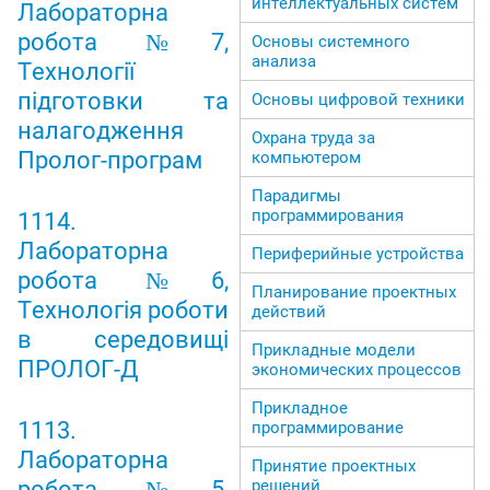
интеллектуальных систем
Лабораторна
робота №7,
Основы системного
анализа
Технології
підготовки та
Основы цифровой техники
налагодження
Охрана труда за
Пролог-програм
компьютером
Парадигмы
программирования
1114.
Лабораторна
Периферийные устройства
робота №6,
Планирование проектных
Технологія роботи
действий
в середовищі
Прикладные модели
ПРОЛОГ-Д
экономических процессов
Прикладное
1113.
программирование
Лабораторна
Принятие проектных
робота №5,
решений