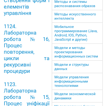
Створення форм і
Методы и системы
елементів
распознавания образов
управління
Методы искусственного
интеллекта
1124.
Мобильное
программирование (Java,
Лабораторна
Android, IOS, Python,
робота №16,
JavaScript и другие)
Процес
Модели и методы
повторення,
проектирования
информационных систем
цикли та
рекурсивні
Модели и структуры
данных
процедури
Модели управления
информационными
1123.
технологиями
Лабораторна
Модели экономической
робота №15,
динамики
Процес уніфікації