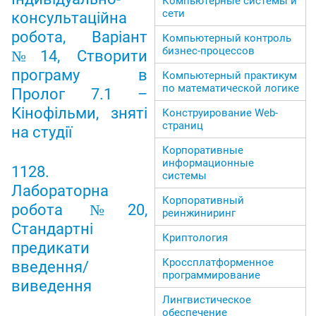
Компьютерные системы и
сети
консультаційна
робота, Варіант
Компьютерный контроль
бизнес-процессов
№14, Створити
програму в
Компьютерный практикум
по математической логике
Пролог 7.1 –
Кінофільми, зняті
Конструирование Web-
страниц
на студії
Корпоративные
информационные
1128.
системы
Лабораторна
Корпоративный
робота №20,
реинжиниринг
Стандартні
Криптология
предикати
Кроссплатформенное
введення/
программирование
виведення
Лингвистическое
обеспечение