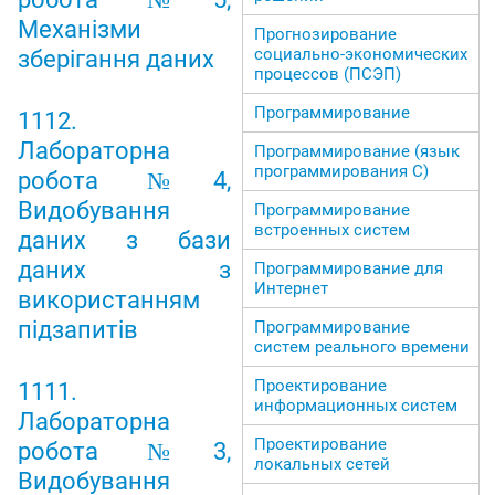
Механізми
Прогнозирование
социально-экономических
зберігання даних
процессов (ПСЭП)
Программирование
1112.
Лабораторна
Программирование (язык
программирования С)
робота №4,
Видобування
Программирование
встроенных систем
даних з бази
даних з
Программирование для
Интернет
використанням
підзапитів
Программирование
систем реального времени
Проектирование
1111.
информационных систем
Лабораторна
Проектирование
робота №3,
локальных сетей
Видобування