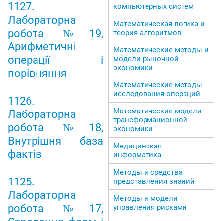
1127.
компьютерных систем
Лабораторна
Математическая логика и
робота №19,
теория алгоритмов
Арифметичні
Математические методы и
операції і
модели рыночной
экономики
порівняння
Математические методы
исследования операций
1126.
Математические модели
Лабораторна
трансформационной
робота №18,
экономики
Внутрішня база
Медицинская
фактів
информатика
Методы и средства
1125.
представления знаний
Лабораторна
Методы и модели
робота №17,
управления рисками