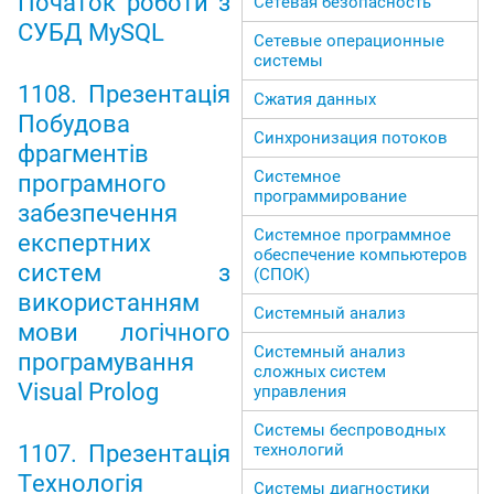
Початок роботи з
Сетевая безопасность
СУБД MySQL
Сетевые операционные
системы
1108. Презентація
Сжатия данных
Побудова
Синхронизация потоков
фрагментів
Системное
програмного
программирование
забезпечення
Системное программное
експертних
обеспечение компьютеров
систем з
(СПОК)
використанням
Системный анализ
мови логічного
Системный анализ
програмування
сложных систем
Visual Prolog
управления
Системы беспроводных
1107. Презентація
технологий
Технологія
Системы диагностики