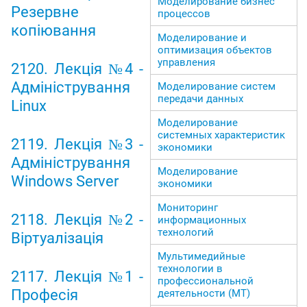
Моделирование бизнес
Резервне
процессов
копіювання
Моделирование и
оптимизация объектов
управления
2120. Лекція №4 -
Адміністрування
Моделирование систем
передачи данных
Linux
Моделирование
системных характеристик
2119. Лекція №3 -
экономики
Адміністрування
Моделирование
Windows Server
экономики
Мониторинг
2118. Лекція №2 -
информационных
технологий
Віртуалізація
Мультимедийные
технологии в
2117. Лекція №1 -
профессиональной
Професія
деятельности (МТ)