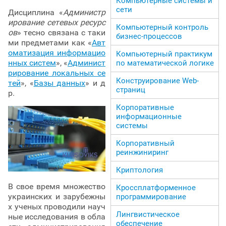
Компьютерные системы и
сети
Дисциплина «
Администр
ирование сетевых ресурс
Компьютерный контроль
ов
» тесно связана с таки
бизнес-процессов
ми предметами как «
Авт
оматизация информацио
Компьютерный практикум
нных систем
», «
Админист
по математической логике
рирование локальных се
Конструирование Web-
тей
», «
Базы данных
» и д
страниц
р.
Корпоративные
информационные
системы
Корпоративный
реинжиниринг
Криптология
В свое время множество
Кроссплатформенное
украинских и зарубежны
программирование
х ученых проводили науч
Лингвистическое
ные исследования в обла
обеспечение