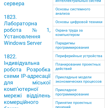
интеллектуальных систем
сервера
Основы системного
анализа
1823.
Основы цифровой техники
Лабораторна
робота №1,
Охрана труда за
компьютером
Установлення
Windows Server
Парадигмы
программирования
1822.
Периферийные устройства
Індивідуальна
Планирование проектных
действий
робота Розробка
схеми IP-адресації
Прикладные модели
экономических процессов
для міської
комп’ютерної
Прикладное
программирование
мережі відділень
комерційного
Принятие проектных
решений