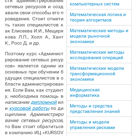
сти администрирования
компьютерных систем
сетевых ресурсов и созд
авали свои способы его п
Математическая логика и
роведения. Стоит отмети
теория алгоритмов
ть таких специалистов к
Математические методы и
ак Елисеева И.И., Мещеря
модели рыночной
кова Л.П., Холл А., Хант
экономики
К., Росс Д. и др.
Математические методы
Поэтому курс «Админист
исследования операций
рирование сетевых ресур
сов» является одним из
Математические модели
основных при обучении б
трансформационной
удущих специалистов в о
экономики
бласти администрирован
Медицинская
ия. Если Вам, как студент
информатика
у, необходима помощь в
написании
дипломной
ил
Методы и средства
и
курсовой работы
по ди
представления знаний
сциплине
Администриро
вание сетевых ресурсов
,
Методы и модели
то Вам стоит обратиться
управления рисками
в компанию ИЦ «KURSOV