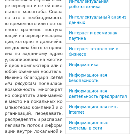
Интеллектуальная
ре серверов и сетей лока
робототехника
льного масштаба. Связа
Интеллектуальный анализ
но это с необходимость
данных
ю временного или постоя
нного хранения поступа
Интернет и всемирная
ющей на сервер информа
паутина
ции, которая в дальнейш
ем должна быть отправл
Интернет-технологии в
ена по заданному адрес
бизнесе
у, скопирована на жестки
Информатика
й диск компьютера или л
юбой съемный носитель.
Информационная
Именно благодаря
сетев
безопасность
ым ресурсам
появилась
возможность многократ
Информационная
но сократить занимаемо
деятельность предприятия
е место на локальных ко
Информационная сеть
мпьютерах компаний и о
Internet
рганизаций, передавать,
распределять и распарал
Информационные
леливать потоки информ
системы в сети
ации внутри локальной и