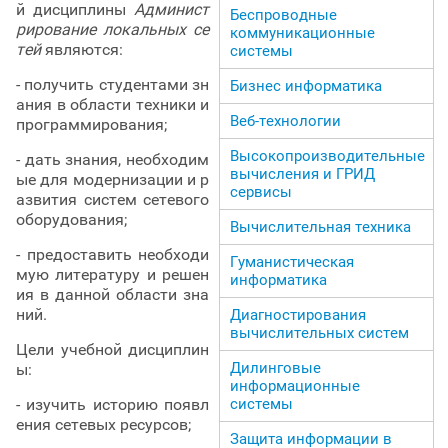
й дисциплины
Админист
Беспроводные
рирование локальных се
коммуникационные
тей
являются:
системы
- получить студентами зн
Бизнес информатика
ания в области техники и
Веб-технологии
программирования;
Высокопроизводительные
- дать знания, необходим
вычисления и ГРИД
ые для модернизации и р
сервисы
азвития систем сетевого
оборудования;
Вычислительная техника
- предоставить необходи
Гуманистическая
мую литературу и решен
информатика
ия в данной области зна
ний.
Диагностирования
вычислительных систем
Цели учебной дисциплин
Дилинговые
ы:
информационные
системы
- изучить историю появл
ения сетевых ресурсов;
Защита информации в