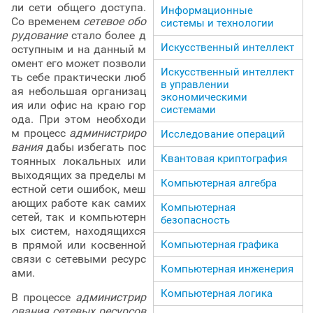
ли сети общего доступа.
Информационные
Со временем
сетевое
обо
системы и технологии
рудование
стало более д
Искусственный интеллект
оступным и на данный м
омент его может позволи
Искусственный интеллект
ть себе практически люб
в управлении
ая небольшая организац
экономическими
ия или офис на краю гор
системами
ода. При этом необходи
м процесс
администриро
Исследование операций
вания
дабы избегать пос
Квантовая криптография
тоянных локальных или
выходящих за пределы м
Компьютерная алгебра
естной сети ошибок, меш
ающих работе как самих
Компьютерная
сетей, так и компьютерн
безопасность
ых систем, находящихся
в прямой или косвенной
Компьютерная графика
связи с сетевыми ресурс
Компьютерная инженерия
ами.
Компьютерная логика
В процессе
администрир
ования сетевых ресурсов