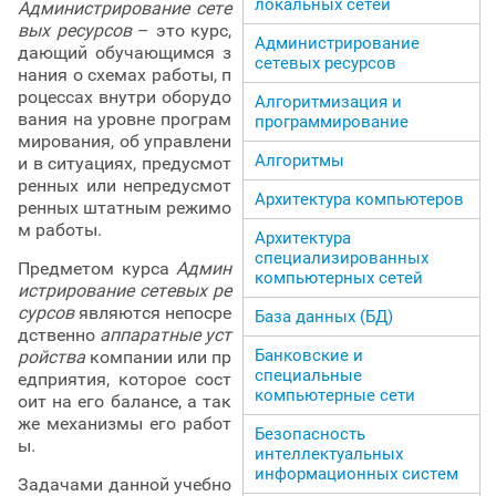
локальных сетей
Администрирование сете
вых ресурсов
– это курс,
Администрирование
дающий обучающимся з
сетевых ресурсов
нания о схемах работы, п
роцессах внутри оборудо
Алгоритмизация и
вания на уровне програм
программирование
мирования, об управлени
Алгоритмы
и в ситуациях, предусмот
ренных или непредусмот
Архитектура компьютеров
ренных штатным режимо
м работы.
Архитектура
специализированных
Предметом курса
Админ
компьютерных сетей
истрирование сетевых ре
сурсов
являются
непосре
База данных (БД)
дственно
аппаратные уст
Банковские и
ройства
компании или пр
специальные
едприятия, которое сост
компьютерные сети
оит на его балансе, а так
же механизмы его работ
Безопасность
ы
.
интеллектуальных
информационных систем
Задачами данной учебно