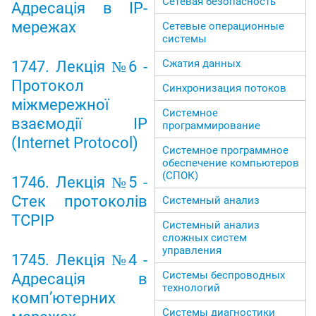
Сетевая безопасность
Адресація в IP-
мережах
Сетевые операционные
системы
Сжатия данных
1747. Лекція №6 -
Протокол
Синхронизация потоков
міжмережної
Системное
взаємодії IP
программирование
(Internet Protocol)
Системное программное
обеспечение компьютеров
(СПОК)
1746. Лекція №5 -
Стек протоколів
Системный анализ
TCPIP
Системный анализ
сложных систем
управления
1745. Лекція №4 -
Системы беспроводных
Адресація в
технологий
комп’ютерних
Системы диагностики