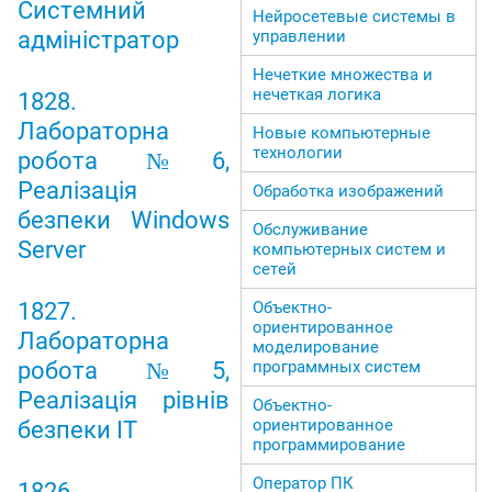
Системний
Нейросетевые системы в
управлении
адміністратор
Нечеткие множества и
нечеткая логика
1828.
Лабораторна
Новые компьютерные
технологии
робота №6,
Реалізація
Обработка изображений
безпеки Windows
Обслуживание
Server
компьютерных систем и
сетей
Объектно-
1827.
ориентированное
Лабораторна
моделирование
программных систем
робота №5,
Реалізація рівнів
Объектно-
ориентированное
безпеки ІТ
программирование
Оператор ПК
1826.