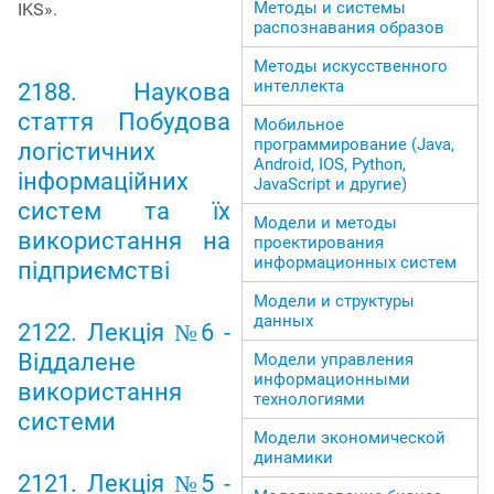
Методы и системы
IKS».
распознавания образов
Методы искусственного
интеллекта
2188. Наукова
стаття Побудова
Мобильное
программирование (Java,
логістичних
Android, IOS, Python,
інформаційних
JavaScript и другие)
систем та їх
Модели и методы
використання на
проектирования
информационных систем
підприємстві
Модели и структуры
данных
2122. Лекція №6 -
Віддалене
Модели управления
информационными
використання
технологиями
системи
Модели экономической
динамики
2121. Лекція №5 -