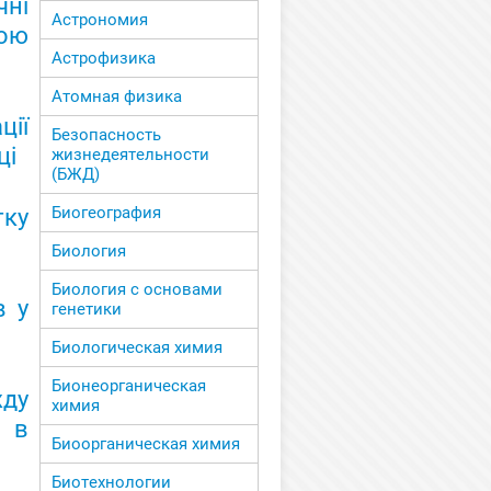
ні
Астрономия
ною
Астрофизика
Атомная физика
ції
Безопасность
ці
жизнедеятельности
(БЖД)
Биогеография
тку
Биология
Биология с основами
в у
генетики
Биологическая химия
Бионеорганическая
жду
химия
 в
Биоорганическая химия
Биотехнологии