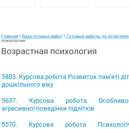
Главная
 \ 
База готовых работ
 \ 
Готовые работы по естеств
психология
Возрастная психология
5805. Курсова робота Розвиток пам’яті ді
дошкільного віку
5637. Курсова робота Особливос
агресивної поведінки підлітків
5570. Курсова робота Психологіч