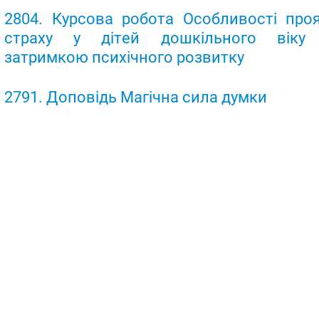
2804. Курсова робота Особливості про
страху у дітей дошкільного віку 
затримкою психічного розвитку
2791. Доповідь Магічна сила думки