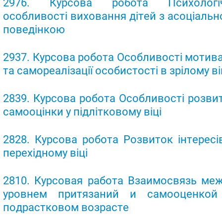
2976. Курсова робота Психологіч
особливості виховання дітей з асоціаль
поведінкою
2937. Курсова робота Особливості мотива
та самореалізації особистості в зрілому ві
2839. Курсова робота Особливості розви
самооцінки у підлітковому віці
2828. Курсова робота Розвиток інтересі
перехідному віці
2810. Курсовая работа Взаимосвязь ме
уровнем притязаний и самооценкой
подрастковом возрасте