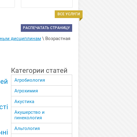
ВСЕ УСЛУГИ
РАСПЕЧАТАТЬ СТРАНИЦУ
енным дисциплинам
 \ 
Возрастная 
Категории статей
Агробиология
тей
Агрохимия
Акустика
ті
Акушерство и
гинекология
Альгология
ні