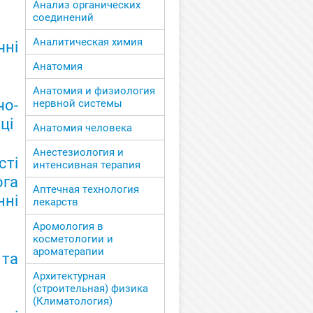
Анализ органических
соединений
Аналитическая химия
ні
Анатомия
Анатомия и физиология
чо-
нервной системы
ці
Анатомия человека
Анестезиология и
ті
интенсивная терапия
га
Аптечная технология
нні
лекарств
Аромология в
косметологии и
ароматерапии
та
Архитектурная
(строительная) физика
(Климатология)