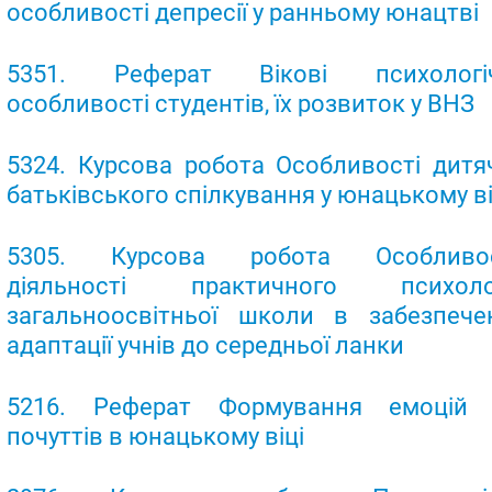
особливості депресії у ранньому юнацтві
5351. Реферат Вікові психологіч
особливості студентів, їх розвиток у ВНЗ
5324. Курсова робота Особливості дитя
батьківського спілкування у юнацькому ві
5305. Курсова робота Особливос
діяльності практичного психоло
загальноосвітньої школи в забезпече
адаптації учнів до середньої ланки
5216. Реферат Формування емоцій 
почуттів в юнацькому віці