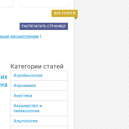
ВСЕ УСЛУГИ
РАСПЕЧАТАТЬ СТРАНИЦУ
енным дисциплинам
 \ 
Категории статей
Агробиология
их
на
Агрохимия
Акустика
Акушерство и
гинекология
Альгология