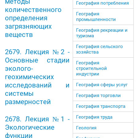
методы
География потребления
количественного
География
определения
промышленности
загрязняющих
География рекреации и
веществ
туризма
География сельского
2679. Лекция №2 -
хозяйства
Основные стадии
География
эколого-
строительной
индустрии
геохимических
исследований и
География сферы услуг
системы
География торговли
размерностей
География транспорта
География труда
2678. Лекция №1 -
Экологические
Геология
функции