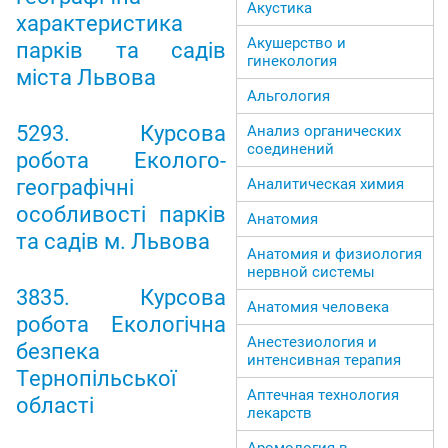
Акустика
характеристика
Акушерство и
парків та садів
гинекология
міста Львова
Альгология
5293. Курсова
Анализ органических
соединений
робота Еколого-
географічні
Аналитическая химия
особливості парків
Анатомия
та садів м. Львова
Анатомия и физиология
нервной системы
3835. Курсова
Анатомия человека
робота Екологічна
Анестезиология и
безпека
интенсивная терапия
Тернопільської
Аптечная технология
області
лекарств
Аромология в