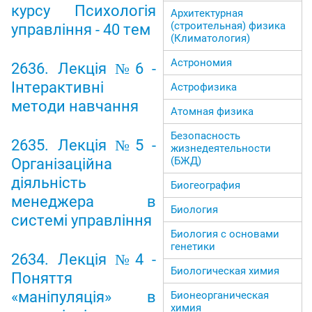
курсу Психологія
Архитектурная
(строительная) физика
управління - 40 тем
(Климатология)
Астрономия
2636. Лекція №6 -
Інтерактивні
Астрофизика
методи навчання
Атомная физика
Безопасность
2635. Лекція №5 -
жизнедеятельности
(БЖД)
Організаційна
діяльність
Биогеография
менеджера в
Биология
системі управління
Биология с основами
генетики
2634. Лекція №4 -
Биологическая химия
Поняття
«маніпуляція» в
Бионеорганическая
химия