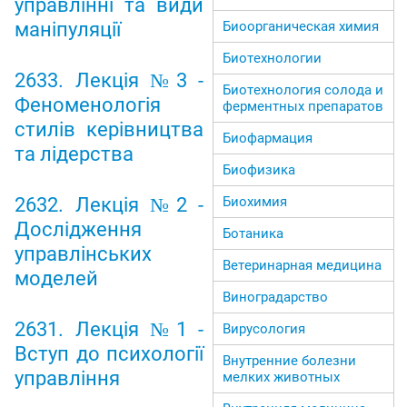
управлінні та види
маніпуляції
Биоорганическая химия
Биотехнологии
2633. Лекція №3 -
Биотехнология солода и
Феноменологія
ферментных препаратов
стилів керівництва
Биофармация
та лідерства
Биофизика
2632. Лекція №2 -
Биохимия
Дослідження
Ботаника
управлінських
Ветеринарная медицина
моделей
Виноградарство
2631. Лекція №1 -
Вирусология
Вступ до психології
Внутренние болезни
управління
мелких животных