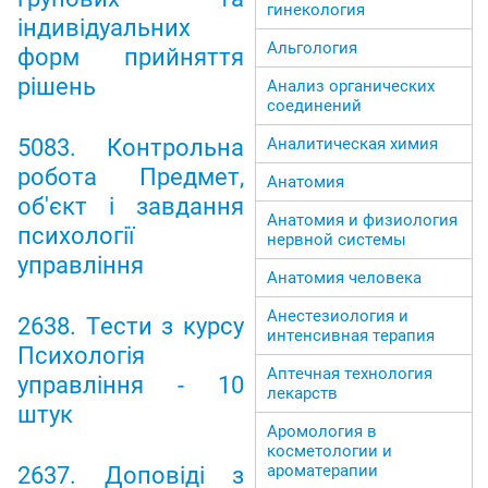
гинекология
індивідуальних
Альгология
форм прийняття
рішень
Анализ органических
соединений
5083. Контрольна
Аналитическая химия
робота Предмет,
Анатомия
об'єкт і завдання
Анатомия и физиология
психології
нервной системы
управління
Анатомия человека
Анестезиология и
2638. Тести з курсу
интенсивная терапия
Психологія
Аптечная технология
управління - 10
лекарств
штук
Аромология в
косметологии и
ароматерапии
2637. Доповіді з