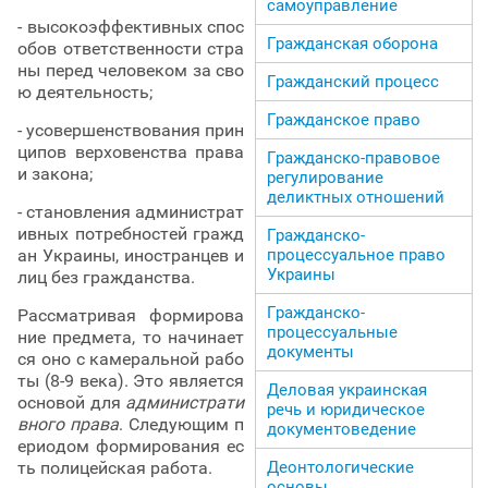
самоуправление
- высокоэффективных спос
Гражданская оборона
обов ответственности стра
ны перед человеком за сво
Гражданский процесс
ю деятельность;
Гражданское право
- усовершенствования прин
ципов верховенства права
Гражданско-правовое
и закона;
регулирование
деликтных отношений
- становления администрат
ивных потребностей гражд
Гражданско-
процессуальное право
ан Украины, иностранцев и
Украины
лиц без гражданства.
Гражданско-
Рассматривая формирова
процессуальные
ние предмета, то начинает
документы
ся оно с камеральной рабо
ты (8-9 века). Это является
Деловая украинская
основой для
администрати
речь и юридическое
вного права
. Следующим п
документоведение
ериодом формирования ес
Деонтологические
ть полицейская работа.
основы