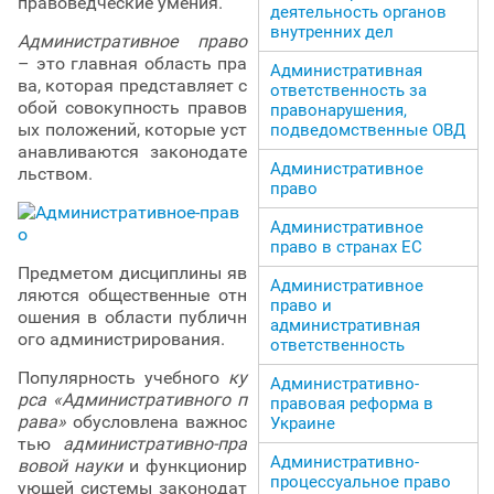
правоведческие умения.
деятельность органов
внутренних дел
Административное право
– это главная область пра
Административная
ва, которая представляет с
ответственность за
обой совокупность правов
правонарушения,
ых положений, которые уст
подведомственные ОВД
анавливаются законодате
Административное
льством.
право
Административное
право в странах ЕС
Предметом дисциплины яв
Административное
ляются общественные отн
право и
ошения в области публичн
административная
ого администрирования.
ответственность
Популярность учебного
ку
Административно-
рса «Административного п
правовая реформа в
рава»
обусловлена важнос
Украине
тью
административно-пра
Административно-
вовой науки
и функционир
процессуальное право
ующей системы законодат