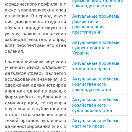
применения уголовного
юридического профиля, а т
законодательства
акже управленческих спец
иализаций. В период изуче
Актуальные проблемы
раскрытия и
ния дисциплины студенты
расследования
обучают юридическую стр
преступлений
уктуру, важные положения
законодательства, и опред
Актуальные проблемы
елят перспективы его стан
судоустройства в
овления.
Украине
Главной миссией обучения
Актуальные проблемы
учебного
курса «Админист
уголовного права
ративное право»
является
Актуальные проблемы
исследование значения и с
хозяйственного
одержания администриров
законодательства
ания как одной из важных
форм работы публичной а
Актуальные проблемы
дминистрации, ее неразры
хозяйственного
вную связь с публичной вл
судопроизводства
астью, ознакомление с сис
темой органов публичного
Актуальные проблемы
частного права
администрирования и их х