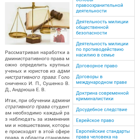
правоохранительной
деятельности
Деятельность милиции
общественной
безопасности
Деятельность милиции
по противодействию
Рассматривая наработки а
насилию в семье
дминистративного права м
ожно определить крупных
Договорное право
ученых и юристов из
адми
Договоры в
нистративного права
: Голо
международном праве
сниченко И. П., Сушенко В.
Д., Андрюша Е. В.
Доктрина современной
криминалистики
Итак, при обучении
админи
стративного права
студент
Досудебное следствие
ам необходимо каждый ра
з наблюдать за изменения
Еврейское право
ми и новшествами, которы
Европейские стандарты
е происходят в этой сфере
права человека на
права, в области становлен