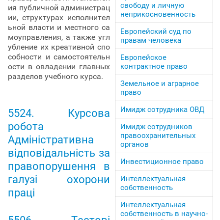
свободу и личную
ия публичной администрац
неприкосновенность
ии, структурах исполнител
ьной власти и местного са
Европейский суд по
моуправления, а также угл
правам человека
убление их креативной спо
собности и самостоятельн
Европейское
контрактное право
ости в овладении главных
разделов учебного курса.
Земельное и аграрное
право
Имидж сотрудника ОВД
5524. Курсова
робота
Имидж сотрудников
правоохранительных
Адміністративна
органов
відповідальність за
Инвестиционное право
правопорушення в
галузі охорони
Интеллектуальная
собственность
праці
Интеллектуальная
собственность в научно-