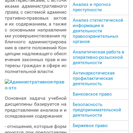
арактеристиками, с источн
Анализ и прогноз
иками
административного
преступности
права,
с системой админис
тративно-правовых актов
Анализ статистической
и их содержанием, а также
информации в
с основными направления
деятельности
ми усовершенствования пу
правоохранительных
органов
бличного администрирова
ния в свете положений Кон
Аналитическая работа в
цепции надлежащего обесп
оперативно-розыскной
ечения законных прав и ин
деятельности
тересы граждан в сфере ис
полнительной власти.
Антинаркотическая
профилактическая
деятельность
Банковское право
Основная задача учебной
дисциплины базируется на
Безопасность
предпринимательской
представлении анализа и и
деятельности
сследования содержания:
Биржевое право
- отношения, которые форм
ируются при предоставлен