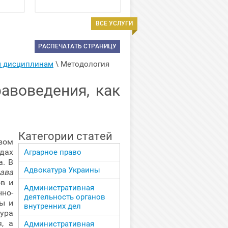
ВСЕ УСЛУГИ
РАСПЕЧАТАТЬ СТРАНИЦУ
м дисциплинам
 \ 
Методология 
авоведения, как
Категории статей
вом
дах
Аграрное право
а. В
Адвокатура Украины
ава
в и
Административная
но-
деятельность органов
бы и
внутренних дел
ура
я, а
Административная