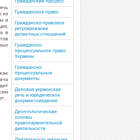
Гражданский процесс
речь
Гражданское право
ю из
мы и
Гражданско-правовое
ия,
регулирование
а в
деликтных отношений
тов
вых
Гражданско-
процессуальное право
Украины
Гражданско-
 как
процессуальные
документы
дача
дит
Деловая украинская
сам
речь и юридическое
ет.
документоведение
Деонтологические
основы
правоохранительной
деятельности
Деятельность милиции