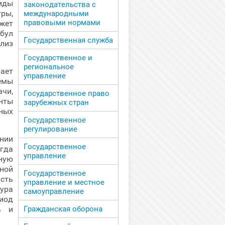
иды
законодательства с
ры,
международными
правовыми нормами
жет
абул
Государственная служба
ализ
Государственное и
региональное
ает
управление
емы
чи,
Государственное право
нты
зарубежных стран
ных
Государственное
регулирование
нии
Государственное
гда
управление
ную
ной
Государственное
асть
управление и местное
ура
самоуправление
риод
ь и
Гражданская оборона