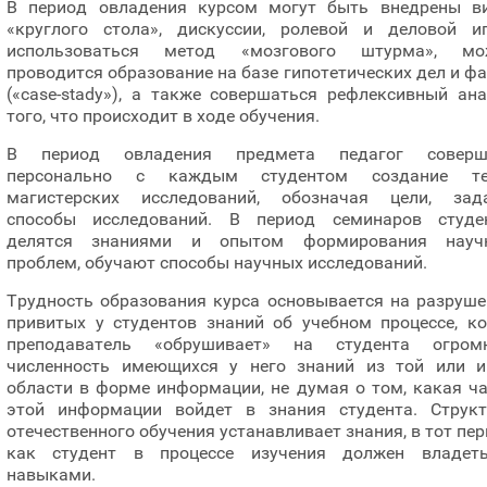
В период овладения курсом могут быть внедрены в
«круглого стола», дискуссии, ролевой и деловой иг
использоваться метод «мозгового штурма», мо
проводится образование на базе гипотетических дел и ф
(«case-stady»), а также совершаться рефлексивный ан
того, что происходит в ходе обучения.
В период овладения предмета педагог соверш
персонально с каждым студентом создание т
магистерских исследований, обозначая цели, зада
способы исследований. В период семинаров студе
делятся знаниями и опытом формирования науч
проблем, обучают способы научных исследований.
Трудность образования курса основывается на разруше
привитых у студентов знаний об учебном процессе, ко
преподаватель «обрушивает» на студента огром
численность имеющихся у него знаний из той или и
области в форме информации, не думая о том, какая ч
этой информации войдет в знания студента. Структ
отечественного обучения устанавливает знания, в тот пе
как студент в процессе изучения должен владет
навыками.