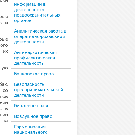
информации в
деятельности
правоохранительных
орые
органов
к и
Аналитическая работа в
оперативно-розыскной
рые
деятельности
ного
 их
Антинаркотическая
профилактическая
деятельность
ную
Банковское право
ах,
Безопасность
предпринимательской
 со
деятельности
пов
ении
Биржевое право
, в
ений
Воздушное право
 на
Гармонизация
национального