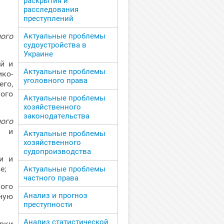
раскрытия и
расследования
преступлений
ого
Актуальные проблемы
судоустройства в
Украине
й и
Актуальные проблемы
ико-
уголовного права
го,
ого
Актуальные проблемы
хозяйственного
законодательства
ого
м и
Актуальные проблемы
хозяйственного
судопроизводства
и и
е;
Актуальные проблемы
частного права
ого
Анализ и прогноз
чную
преступности
Анализ статистической
рки