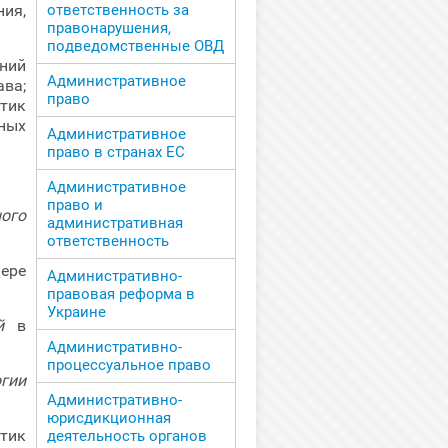
ия,
ответственность за
правонарушения,
подведомственные ОВД
ений
Административное
ва;
право
тик
ных
Административное
право в странах ЕС
Административное
право и
ого
административная
ответственность
ере
Административно-
правовая реформа в
Украине
й
в
Административно-
процессуальное право
гии
Административно-
юрисдикционная
тик
деятельность органов