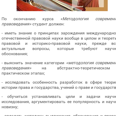
По окончанию курса
«Методология современн
правоведения»
студент должен:
- иметь знание о принципах зарождения международно
отечественной правовой науки вообще в целом и теорет
правовой и историко-правовой науки, прежде все
актуальные вопросы, которые требуют научн
обоснования;
- выяснить значение категории
«методология современн
правоведения»
на абстрактно-теоретическо
практическом этапах;
- исследовать особенность разработок в сфере теори
истории права и государства, учений о праве и государств
- обучиться устанавливать цели и задачи научн
исследования, аргументировать ее популярность и нау
новизну;
- овладеть методику выдвижения, обоснования и прове