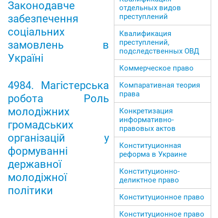
Законодавче
отдельных видов
преступлений
забезпечення
соціальних
Квалификация
преступлений,
замовлень в
подследственных ОВД
Україні
Коммерческое право
4984. Магістерська
Компаративная теория
права
робота Роль
молодіжних
Конкретизация
информативно-
громадських
правовых актов
організацій у
Конституционная
формуванні
реформа в Украине
державної
Конституционно-
молодіжної
деликтное право
політики
Конституционное право
Конституционное право