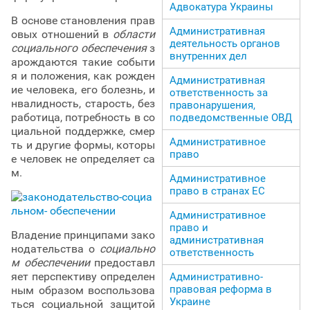
Адвокатура Украины
В основе становления прав
Административная
овых отношений в
области
деятельность органов
социального обеспечения
з
внутренних дел
арождаются такие событи
я и положения, как рожден
Административная
ие человека, его болезнь, и
ответственность за
нвалидность, старость, без
правонарушения,
работица, потребность в со
подведомственные ОВД
циальной поддержке, смер
Административное
ть и другие формы, которы
право
е человек не определяет са
м.
Административное
право в странах ЕС
Административное
право и
Владение принципами зако
административная
нодательства о
социально
ответственность
м обеспечении
предоставл
яет перспективу определен
Административно-
правовая реформа в
ным образом воспользова
Украине
ться социальной защитой