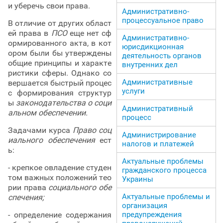
и уберечь свои права.
Административно-
процессуальное право
В отличие от других област
ей права в
ПСО
еще нет сф
Административно-
ормированного акта, в кот
юрисдикционная
ором были бы утверждены
деятельность органов
общие принципы и характе
внутренних дел
ристики сферы. Однако со
Административные
вершается быстрый процес
услуги
с формирования структур
ы
законодательства о соци
Административный
альном обеспечении.
процесс
Задачами курса
Право соц
Администрирование
иального обеспечения
ест
налогов и платежей
ь:
Актуальные проблемы
- крепкое овладение студен
гражданского процесса
том важных положений тео
Украины
рии права
социального обе
Актуальные проблемы и
спечения;
организация
- определение содержания
предупреждения