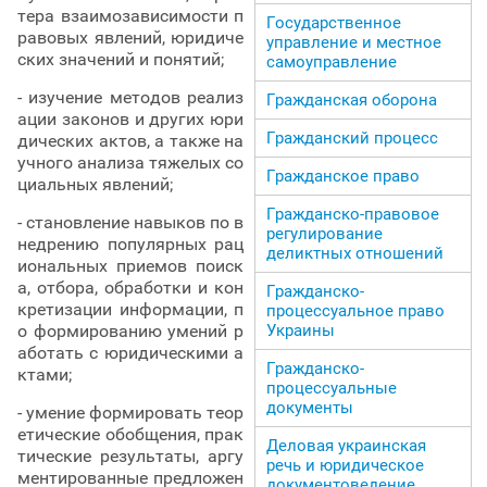
тера взаимозависимости п
Государственное
равовых явлений, юридиче
управление и местное
ских значений и понятий;
самоуправление
- изучение методов реализ
Гражданская оборона
ации законов и других юри
Гражданский процесс
дических актов, а также на
учного анализа тяжелых со
Гражданское право
циальных явлений;
Гражданско-правовое
- становление навыков по в
регулирование
недрению популярных рац
деликтных отношений
иональных приемов поиск
а, отбора, обработки и кон
Гражданско-
кретизации информации, п
процессуальное право
о формированию умений р
Украины
аботать с юридическими а
Гражданско-
ктами;
процессуальные
документы
- умение формировать теор
етические обобщения, прак
Деловая украинская
тические результаты, аргу
речь и юридическое
ментированные предложен
документоведение