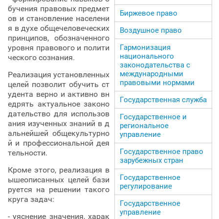
бучения правовых предмет
Биржевое право
ов и становление населени
я в духе общечеловеческих
Воздушное право
принципов, обозначенного
уровня правового и полити
Гармонизация
национального
ческого сознания.
законодательства с
международными
Реализация установленных
правовыми нормами
целей позволит обучить ст
удента верно и активно вн
Государственная служба
едрять актуальное законо
дательство для использов
Государственное и
ания изученных знаний в д
региональное
альнейшей общекультурно
управление
й и профессиональной дея
Государственное право
тельности.
зарубежных стран
Кроме этого, реализация в
Государственное
ышеописанных целей бази
регулирование
руется на решении такого
круга задач:
Государственное
управление
- уяснение значения, харак