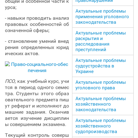
правонарушений
общей и особенной части к
урса;
Актуальные проблемы
применения уголовного
- навыки проводить анализ
законодательства
правовых особенностей об
означенной сферы;
Актуальные проблемы
раскрытия и
- становление умений внед
расследования
рения определенных юрид
преступлений
ических актов.
Актуальные проблемы
судоустройства в
Украине
ПСО,
как учебный курс, учи
Актуальные проблемы
тся в период одного семес
уголовного права
тра. Студенты этого образ
Актуальные проблемы
овательного предмета пиш
хозяйственного
ут реферат и исполняют до
законодательства
машние задания. Оканчив
ается изучение дисциплин
Актуальные проблемы
ы совершением экзамена.
хозяйственного
судопроизводства
Текущий контроль соверш