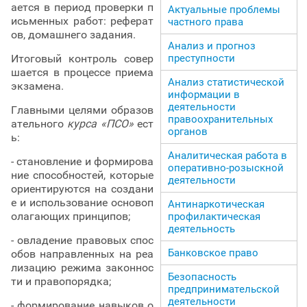
ается в период проверки п
Актуальные проблемы
исьменных работ: реферат
частного права
ов, домашнего задания.
Анализ и прогноз
Итоговый контроль совер
преступности
шается в процессе приема
Анализ статистической
экзамена.
информации в
деятельности
Главными целями образов
правоохранительных
ательного
курса «ПСО»
ест
органов
ь:
Аналитическая работа в
- становление и формирова
оперативно-розыскной
ние способностей, которые
деятельности
ориентируются на создани
е и использование основоп
Антинаркотическая
олагающих принципов;
профилактическая
деятельность
- овладение правовых спос
Банковское право
обов направленных на реа
лизацию режима законнос
Безопасность
ти и правопорядка;
предпринимательской
деятельности
- формирование навыков о