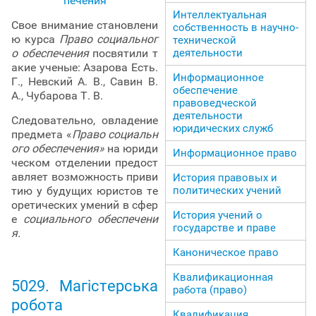
Интеллектуальная
Свое внимание становлени
собственность в научно-
ю курса
Право социальног
технической
о обеспечения
посвятили т
деятельности
акие ученые: Азарова Есть.
Информационное
Г., Невский А. В., Савин В.
обеспечение
А., Чубарова Т. В.
правоведческой
деятельности
Следовательно, овладение
юридических служб
предмета «
Право социальн
ого обеспечения»
на юриди
Информационное право
ческом отделении предост
авляет возможность приви
История правовых и
тию у будущих юристов те
политических учений
оретических умений в сфер
История учений о
е
социального обеспечени
государстве и праве
я.
Каноническое право
Квалификационная
5029. Магістерська
работа (право)
робота
Квалификация