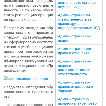
возможностями, специаль
деятельность органов
но направляют свою деяте
внутренних дел
льность на то, чтобы обесп
ечить реализацию принцип
Административная
ов права в жизнь.
ответственность за
правонарушения,
Программу овладения обр
подведомственные ОВД
азовательного предмета
Административное
«Теория правоприменени
право
я»
сформировано соответс
твенно с учебно-специализ
Административное
ированной программой дл
право в странах ЕС
я становления учебно-квал
ифицированного уровня «м
Административное
агистр» специальности «Пр
право и
административная
авоведение».
ответственность
Административно-
правовая реформа в
Предметом овладения обр
Украине
азовательного предмета е
сть:
Административно-
процессуальное право
- социально-правовое знач