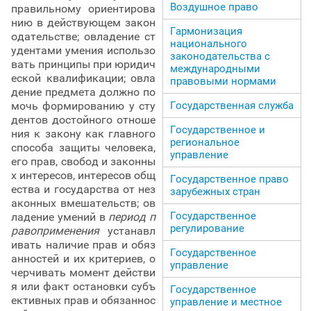
Воздушное право
правильному ориентирова
нию в действующем закон
Гармонизация
одательстве; овладение ст
национального
удентами умения использо
законодательства с
вать принципы при юридич
международными
еской квалификации; овла
правовыми нормами
дение предмета должно по
Государственная служба
мочь формированию у сту
дентов достойного отноше
Государственное и
ния к закону как главного
региональное
способа защиты человека,
управление
его прав, свобод и законны
х интересов, интересов общ
Государственное право
ества и государства от нез
зарубежных стран
аконных вмешательств; ов
Государственное
ладение умений в
период п
регулирование
равоприменения
устанавл
ивать наличие прав и обяз
Государственное
анностей и их критериев, о
управление
черчивать момент действи
я или факт остановки субъ
Государственное
ективных прав и обязаннос
управление и местное