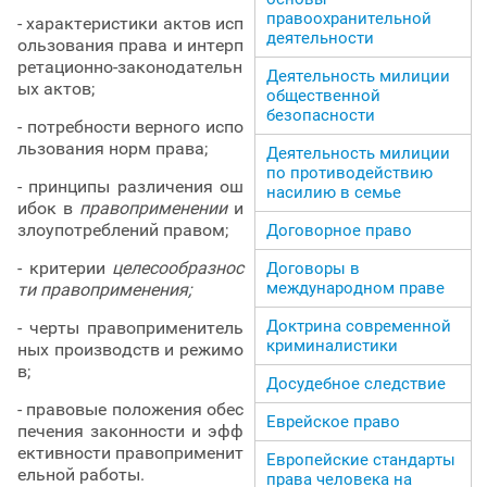
правоохранительной
- характеристики актов исп
деятельности
ользования права и интерп
ретационно-законодательн
Деятельность милиции
ых актов;
общественной
безопасности
- потребности верного испо
льзования норм права;
Деятельность милиции
по противодействию
- принципы различения ош
насилию в семье
ибок в
правоприменении
и
злоупотреблений правом;
Договорное право
- критерии
целесообразнос
Договоры в
международном праве
ти правоприменения;
Доктрина современной
- черты правоприменитель
криминалистики
ных производств и режимо
в;
Досудебное следствие
- правовые положения обес
Еврейское право
печения законности и эфф
ективности правоприменит
Европейские стандарты
ельной работы.
права человека на