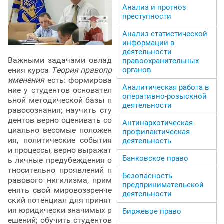
Анализ и прогноз
преступности
Анализ статистической
информации в
деятельности
Важными задачами овлад
правоохранительных
органов
ения курса
Теория правопр
именения
есть: формирова
Аналитическая работа в
ние у студентов основател
оперативно-розыскной
ьной методической базы п
деятельности
равосознания; научить сту
дентов верно оценивать со
Антинаркотическая
циально весомые положен
профилактическая
ия, политические события
деятельность
и процессы, верно выражат
Банковское право
ь личные предубеждения о
тносительно проявлений п
Безопасность
равового нигилизма, прим
предпринимательской
енять свой мировоззренче
деятельности
ский потенциал для принят
ия юридически значимых р
Биржевое право
ешений; обучить студентов