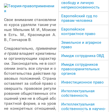
свободу и личную
неприкосновенность
Европейский суд по
Свое внимание становлени
правам человека
ю курса уделяли такие уче
Европейское
ные: Мельник М. И., Моисее
контрактное право
в Есть. М., Красницкая А.
В., Гончаров В.
Земельное и аграрное
право
Следовательно,
применени
е права
владеет креативны
Имидж сотрудника ОВД
м организующим характер
ом. Законодатель не в сост
Имидж сотрудников
оянии знать все случаи и о
правоохранительных
бстоятельства действия пр
органов
авовых положений. Страна
Инвестиционное право
оставляет за собой право с
овершать правовое регули
Интеллектуальная
рование общественных отн
собственность
ошений уже не в общей абс
трактной форме, а на уров
Интеллектуальная
не конкретных отношений,
собственность в научно-