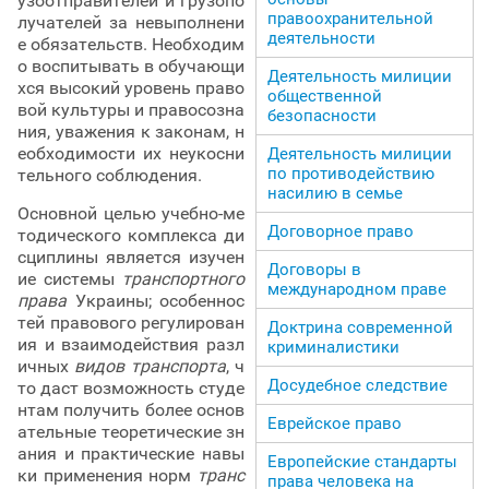
узоотправителей и грузопо
правоохранительной
лучателей за невыполнени
деятельности
е обязательств. Необходим
о воспитывать в обучающи
Деятельность милиции
хся высокий уровень право
общественной
вой культуры и правосозна
безопасности
ния, уважения к законам, н
еобходимости их неукосни
Деятельность милиции
по противодействию
тельного соблюдения.
насилию в семье
Основной целью учебно-ме
Договорное право
тодического комплекса ди
сциплины является изучен
Договоры в
ие системы
транспортного
международном праве
права
Украины; особеннос
тей правового регулирован
Доктрина современной
ия и взаимодействия разл
криминалистики
ичных
видов транспорта
, ч
Досудебное следствие
то даст возможность студе
нтам получить более основ
Еврейское право
ательные теоретические зн
ания и практические навы
Европейские стандарты
ки применения норм
транс
права человека на