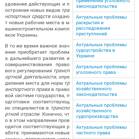
применения уголовного
удование действующих и п
законодательства
остроение новых видов
тра
нспортных средств
создаю
Актуальные проблемы
т новые рабочие места в м
раскрытия и
расследования
ашиностроительном компл
преступлений
ексе Украины.
Актуальные проблемы
В то же время важное знач
судоустройства в
ение приобретает проблем
Украине
а дальнейшего развития и
совершенствования право
Актуальные проблемы
вого регулирования
трансп
уголовного права
ортной деятельности,
опре
деления места для норм
тр
Актуальные проблемы
хозяйственного
анспортного права
в право
законодательства
вой системе государства, п
одготовки соответствующ
Актуальные проблемы
их специалистов в
транспо
хозяйственного
ртной отрасли
. Конечно, чт
судопроизводства
о в этом направлении пров
одится соответствующая р
Актуальные проблемы
абота: принимаются новые
частного права
законы, пополняется норм