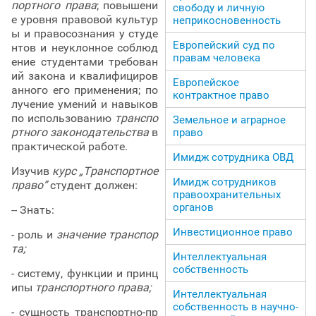
портного права
; повышени
свободу и личную
е уровня правовой культур
неприкосновенность
ы и правосознания у студе
Европейский суд по
нтов и неуклонное соблюд
правам человека
ение студентами требован
ий закона и квалифициров
Европейское
анного его применения; по
контрактное право
лучение умений и навыков
по использованию
транспо
Земельное и аграрное
ртного законодательства
в
право
практической работе.
Имидж сотрудника ОВД
Изучив
курс „Транспортное
Имидж сотрудников
право”
студент должен:
правоохранительных
органов
-- Знать:
Инвестиционное право
- роль и
значение транспор
та;
Интеллектуальная
собственность
- систему, функции и принц
ипы
транспортного права;
Интеллектуальная
собственность в научно-
- сущность транспортно-пр