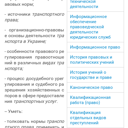
технической
авовых норм;
деятельности
- источники
транспортного
Информационное
права;
обеспечение
правоведческой
- организационно-правовы
деятельности
е основы деятельности
тра
юридических служб
нспорта в Украине;
Информационное право
- особенности правового ре
гулирования правоотноше
История правовых и
политических учений
ний в различных
видах тра
нспорта;
История учений о
государстве и праве
- процесс досудебного урег
улирования и судебного ра
Каноническое право
зрешения хозяйственных с
поров в сфере предоставле
Квалификационная
ния
транспортных услуг.
работа (право)
-- Уметь:
Квалификация
отдельных видов
- толковать нормы
транспо
преступлений
ртного права,
применять и