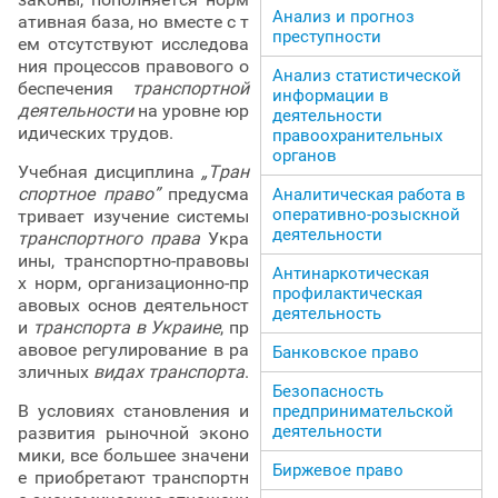
Анализ и прогноз
ативная база, но вместе с т
преступности
ем отсутствуют исследова
ния процессов правового о
Анализ статистической
беспечения
транспортной
информации в
деятельности
на уровне юр
деятельности
идических трудов.
правоохранительных
органов
Учебная дисциплина
„Тран
спортное право”
предусма
Аналитическая работа в
оперативно-розыскной
тривает изучение системы
деятельности
транспортного права
Укра
ины, транспортно-правовы
Антинаркотическая
х норм, организационно-пр
профилактическая
авовых основ деятельност
деятельность
и
транспорта в Украине
, пр
авовое регулирование в ра
Банковское право
зличных
видах транспорта
.
Безопасность
В условиях становления и
предпринимательской
деятельности
развития рыночной эконо
мики, все большее значени
Биржевое право
е приобретают транспортн