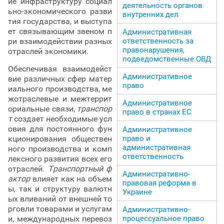
ие инфраструктуру социал
деятельность органов
ьно-экономического разви
внутренних дел
тия государства, и выступа
ет связывающим звеном п
Административная
ри взаимодействии разных
ответственность за
правонарушения,
отраслей экономики.
подведомственные ОВД
Обеспечивая взаимодейст
Административное
вие различных сфер матер
право
иального производства, ме
жотраслевые и межтеррит
Административное
ориальные связи,
транспор
право в странах ЕС
т
создает необходимые усл
овия для постоянного фун
Административное
кционирования обществен
право и
административная
ного производства и комп
ответственность
лексного развития всех его
отраслей.
Транспортный ф
Административно-
актор
влияет как на объем
правовая реформа в
ы, так и структуру валютн
Украине
ых вливаний от внешней то
рговли товарами и услугам
Административно-
и, международных перевоз
процессуальное право