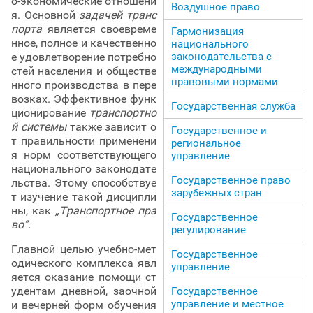
о-экономические отношени
Воздушное право
я. Основной
задачей транс
порта
является своевреме
Гармонизация
нное, полное и качественно
национального
законодательства с
е удовлетворение потребно
международными
стей населения и обществе
правовыми нормами
нного производства в пере
возках. Эффективное функ
Государственная служба
ционирование
транспортно
й системы
также зависит о
Государственное и
т правильности применени
региональное
я норм соответствующего
управление
национального законодате
Государственное право
льства. Этому способствуе
зарубежных стран
т изучение такой дисципли
ны, как
„Транспортное пра
Государственное
во”.
регулирование
Главной целью учебно-мет
Государственное
одического комплекса явл
управление
яется оказание помощи ст
удентам дневной, заочной
Государственное
управление и местное
и вечерней форм обучения