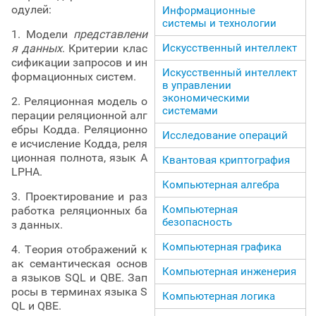
одулей:
Информационные
системы и технологии
1. Модели
представлени
Искусственный интеллект
я данных
. Критерии клас
сификации запросов и ин
Искусственный интеллект
формационных систем.
в управлении
экономическими
2. Реляционная модель о
системами
перации реляционной алг
ебры Кодда. Реляционно
Исследование операций
е исчисление Кодда, реля
ционная полнота, язык A
Квантовая криптография
LPHA.
Компьютерная алгебра
3. Проектирование и раз
Компьютерная
работка реляционных ба
безопасность
з данных.
Компьютерная графика
4. Теория отображений к
ак семантическая основ
Компьютерная инженерия
а языков SQL и QBE. Зап
росы в терминах языка S
Компьютерная логика
QL и QBE.