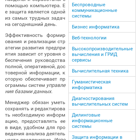
Беспроводные
помощью компьютера. Е
коммуникационные
е защита является одной
системы
из самых трудных задач
на сегодняшний день.
Бизнес информатика
Эффективность формир
Веб-технологии
ования и реализации стр
атегии развития предпри
Высокопроизводительные
ятия зависит от уровня о
вычисления и ГРИД
сервисы
беспечения руководства
полной, оперативной, дос
Вычислительная техника
товерной информации, к
оторую обеспечивает пр
Гуманистическая
ограммы систем
управле
информатика
ния базами данных
.
Диагностирования
Менеджер обязан уметь
вычислительных систем
сохранять и редактирова
ть необходимую информ
Дилинговые
информационные
ацию, предоставлять ее
системы
в виде, удобном для про
ведения анализа деятель
Защита информации в
ности предприятия.
Испо