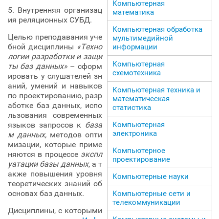
Компьютерная
5. Внутренняя организац
математика
ия реляционных СУБД.
Компьютерная обработка
Целью преподавания уче
мультимедийной
бной дисциплины
«Техно
информации
логии разработки и защи
Компьютерная
ты баз данных»
– сформ
схемотехника
ировать у слушателей зн
аний, умений и навыков
Компьютерная техника и
по проектированию, разр
математическая
аботке баз данных, испо
статистика
льзования современных
Компьютерная
языков запросов к
база
электроника
м данных,
методов опти
мизации, которые приме
Компьютерное
няются в процессе
экспл
проектирование
уатации базы данных
, а т
акже повышения уровня
Компьютерные науки
теоретических знаний об
основах баз данных.
Компьютерные сети и
телекоммуникации
Дисциплины, с которыми