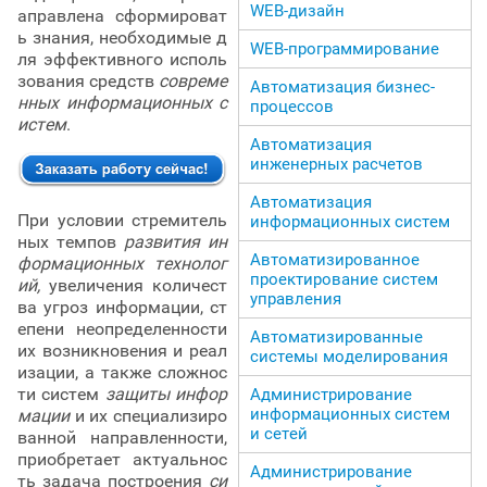
WEB-дизайн
аправлена сформироват
ь знания, необходимые д
WEB-программирование
ля эффективного исполь
зования средств
совреме
Автоматизация бизнес-
нных информационных с
процессов
истем
.
Автоматизация
инженерных расчетов
Автоматизация
При условии стремитель
информационных систем
ных темпов
развития ин
Автоматизированное
формационных технолог
проектирование систем
ий,
увеличения количест
управления
ва угроз информации, ст
епени неопределенности
Автоматизированные
их возникновения и реал
системы моделирования
изации, а также сложнос
ти систем
защиты инфор
Администрирование
информационных систем
мации
и их специализиро
и сетей
ванной направленности,
приобретает актуальнос
Администрирование
ть задача построения
си