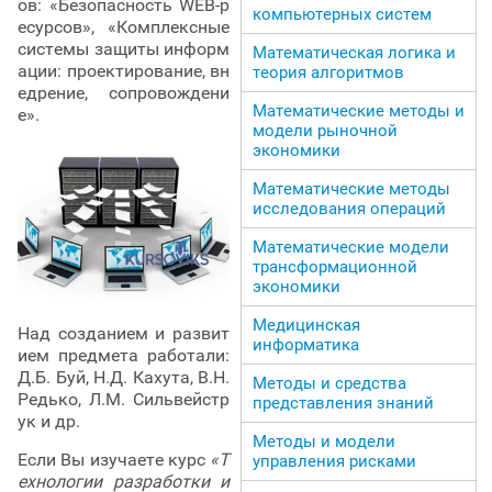
ов: «Безопасность WEB-р
компьютерных систем
есурсов», «Комплексные
системы защиты информ
Математическая логика и
ации: проектирование, вн
теория алгоритмов
едрение, сопровождени
Математические методы и
е».
модели рыночной
экономики
Математические методы
исследования операций
Математические модели
трансформационной
экономики
Медицинская
Над созданием и развит
информатика
ием предмета работали:
Д.Б. Буй, Н.Д. Кахута, В.Н.
Методы и средства
Редько, Л.М. Сильвейстр
представления знаний
ук и др.
Методы и модели
Если Вы изучаете курс
«Т
управления рисками
ехнологии разработки и