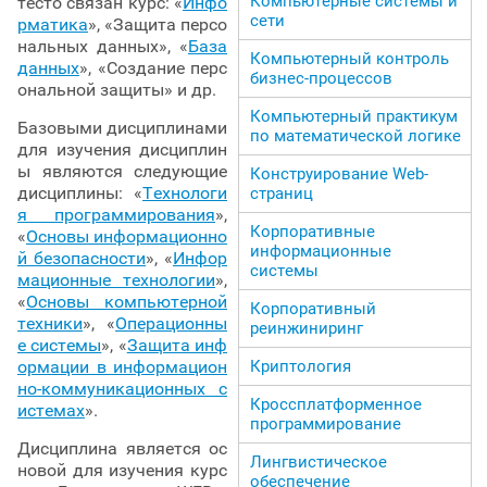
Компьютерные системы и
тесто связан курс: «
Инфо
сети
рматика
», «Защита персо
нальных данных», «
База
Компьютерный контроль
данных
», «Создание перс
бизнес-процессов
ональной защиты» и др.
Компьютерный практикум
Базовыми дисциплинами
по математической логике
для изучения дисциплин
ы являются следующие
Конструирование Web-
дисциплины: «
Технологи
страниц
я программирования
»,
Корпоративные
«
Основы информационно
информационные
й безопасности
», «
Инфор
системы
мационные технологии
»,
«
Основы компьютерной
Корпоративный
техники
», «
Операционны
реинжиниринг
е системы
», «
Защита инф
Криптология
ормации в информацион
но-коммуникационных с
Кроссплатформенное
истемах
».
программирование
Дисциплина является ос
Лингвистическое
новой для изучения курс
обеспечение