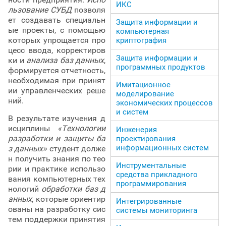
ИКС
льзование СУБД
позволя
ет создавать специальн
Защита информации и
ые проекты, с помощью
компьютерная
которых упрощается про
криптография
цесс ввода, корректиров
Защита информации и
ки и
анализа баз данных
,
программных продуктов
формируется отчетность,
необходимая при принят
Имитационное
ии управленческих реше
моделирование
ний.
экономических процессов
и систем
В результате изучения д
исциплины
«Технологии
Инженерия
разработки и защиты ба
проектирования
информационных систем
з данных»
студент долже
н получить знания по тео
Инструментальные
рии и практике использо
средства прикладного
вания компьютерных тех
программирования
нологий
обработки баз д
анных
, которые ориентир
Интегрированные
ованы на разработку сис
системы мониторинга
тем поддержки принятия