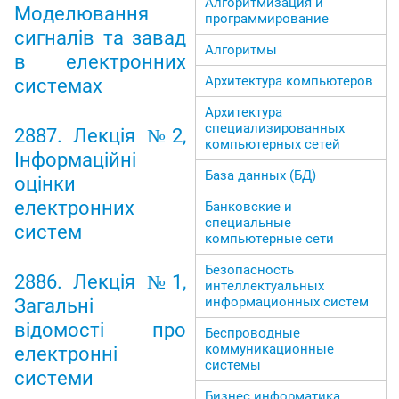
Алгоритмизация и
Моделювання
программирование
сигналів та завад
Алгоритмы
в електронних
Архитектура компьютеров
системах
Архитектура
специализированных
2887. Лекція №2,
компьютерных сетей
Інформаційні
База данных (БД)
оцінки
електронних
Банковские и
специальные
систем
компьютерные сети
Безопасность
2886. Лекція №1,
интеллектуальных
информационных систем
Загальні
відомості про
Беспроводные
коммуникационные
електронні
системы
системи
Бизнес информатика