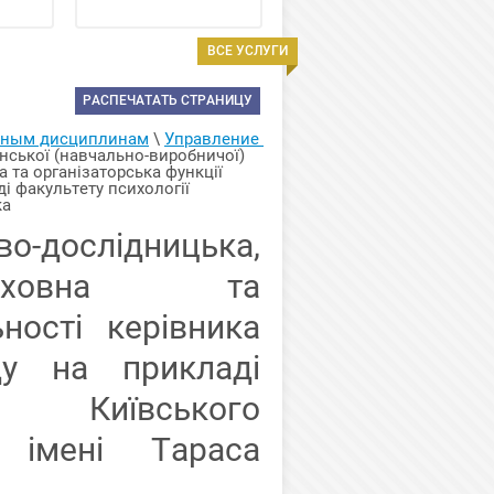
ВСЕ УСЛУГИ
РАСПЕЧАТАТЬ СТРАНИЦУ
арным дисциплинам
 \ 
Управление 
нської (навчально-виробничої) 
та організаторська функції 
 факультету психології 
ка
дослідницька,
 виховна та
ьності керівника
ду на прикладі
ї Київського
у імені Тараса