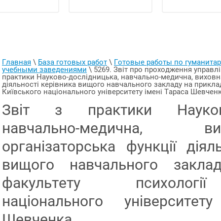
Главная
 \ 
База готовых работ
 \ 
Готовые работы по гуманит
учебными заведениями
 \ 
5269. Звіт про проходження управлі
практики Науково-дослідницька, навчально-медична, виховна 
діяльності керівника вищого навчального закладу на прикладі
Київського національного університету імені Тараса Шевчен
Звіт з практики Науково-
навчально-медична,
організаторська функції діял
вищого навчального закла
факультету психологі
національного університет
Шевченка