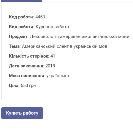
Код роботи
: 4453
Вид роботи
: Курсова робота
Предмет
: Лексикологія американської англійської мови
Тема
: Американський сленг в українській мові
Кількість сторінок
: 41
Дата виконання
: 2018
Мова написання
: українська
Ціна
: 550 грн
Купить работу