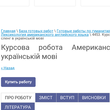
Главная
 \ 
База готовых работ
 \ 
Готовые работы по гуманит
Лексикология американского английского языка
 \ 
4453. Кур
сленг в українській мові
Курсова робота Американ
українській мові
« Назад
Купить работу
ПРО РОБОТУ
ЗМІСТ
ВСТУП
ВИСНОВКИ
ЛІТЕРАТУРА