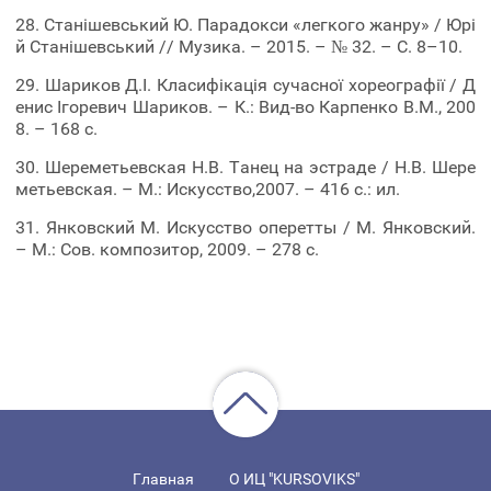
28. Станішевський Ю. Парадокси «легкого жанру» / Юрі
й Станішевський // Музика. – 2015. – № 32. – С. 8–10.
29. Шариков Д.І. Класифікація сучасної хореографії / Д
енис Ігоревич Шариков. – К.: Вид-во Карпенко В.М., 200
8. – 168 с.
30. Шереметьевская Н.В. Танец на эстраде / Н.В. Шере
метьевская. – М.: Искусство,2007. – 416 с.: ил.
31. Янковский М. Искусство оперетты / М. Янковский.
– М.: Сов. композитор, 2009. – 278 с.
Главная
О ИЦ "KURSOVIKS"