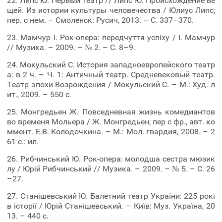
22. Липс Ю. Первый театр // Липс Ю. Происхождение ве
щей. Из истории культуры человечества / Юлиус Липс;
пер. с нем. – Смоленск: Русич, 2013. – С. 337–370.
23. Мамчур І. Рок-опера: передчуття успіху / І. Мамчур
// Музика. – 2009. – № 2. – С. 8–9.
24. Мокульский С. История западноевропейского театр
а: в 2 ч. – Ч. 1: Античный театр. Средневековый театр.
Театр эпохи Возрождения / Мокульский С. – М.: Худ. л
ит., 2009. – 550 с.
25. Монгредьен Ж. Повседневная жизнь комедиантов
во временя Мольера / Ж. Монгредьен; пер с фр., авт. ко
ммент. Е.В. Колодочкина. – М.: Мол. гвардия, 2008. – 2
61 с.: ил.
26. Рибчинський Ю. Рок-опера: молодша сестра мюзик
лу / Юрій Рибчинський // Музика. – 2009. – № 5. – С. 26
–27.
27. Станішевський Ю. Балетний театр України: 225 рокі
в історії / Юрій Станішевський. – Київ: Муз. Україна, 20
13. – 440 с.