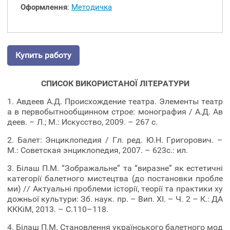
Оформлення
:
Методичка
Купить работу
СПИСОК ВИКОРИСТАНОЇ ЛІТЕРАТУРИ
1. Авдеев А.Д. Происхождение театра. Элементы театр
а в первобытнообщинном строе: монография / А.Д. Ав
деев. – Л.; М.: Искусство, 2009. – 267 с.
2. Балет: Энциклопедия / Гл. ред. Ю.Н. Григорович. –
М.: Советская энциклопедия, 2007. – 623с.: ил.
3. Білаш П.М. “Зображальне” та “виразне” як естетичні
категорії балетного мистецтва (до постановки пробле
ми) // Актуальні проблеми історії, теорії та практики ху
дожньої культури: Зб. наук. пр. – Вип. ХІ. – Ч. 2 – К.: ДА
КККіМ, 2013. – С.110–118.
4. Білаш П.М. Становлення українського балетного мод