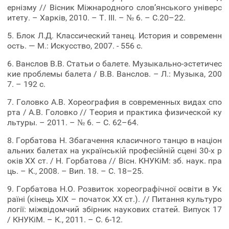
ернізму // Вісник Міжнародного слов’янського універс
итету. – Харків, 2010. – Т. ІІI. – № 6. – С.20–22.
5. Блок Л.Д. Классический танец. История и современн
ость. — М.: Искусство, 2007. - 556 с.
6. Ванслов В.В. Статьи о балете. Музыкально-эстетичес
кие проблемы балета / В.В. Ванслов. – Л.: Музыка, 200
7. – 192 с.
7. Головко А.В. Хореография в современных видах спо
рта / А.В. Головко // Теория и практика физической ку
льтуры. – 2011. – № 6. – С. 62–64.
8. Горбатова Н. Збагачення класичного танцю в націон
альних балетах на українській професійній сцені 30-х р
оків ХХ ст. / Н. Горбатова // Вісн. КНУКіМ: зб. наук. пра
ць. – К., 2008. – Вип. 18. – С. 18–25.
9. Горбатова Н.О. Розвиток хореографічної освіти в Ук
раїні (кінець ХІХ – початок ХХ ст.). // Питання культуро
логії: міжвідомчий збірник наукових статей. Випуск 17
/ КНУКіМ. – К., 2011. – С. 6-12.