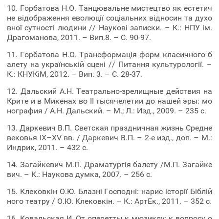
10. Горбатова Н.О. Танцювальне мистецтво як естетич
не відображення еволюції соціальних відносин та духо
вної сутності людини // Наукові записки. – К.: НПУ ім.
Драгоманова, 2011. – Вип.8. – С. 90-97.
11. Горбатова Н.О. Трансформація форм класичного б
алету на українській сцені // Питання культурології. –
К.: КНУКіМ, 2012. – Вип. 3. – С. 28-37.
12. Дальский А.Н. Театрально-зрелищные действия на
Крите и в Микенах во ІІ тысячелетии до нашей эры: мо
нография / А.Н. Дальский. – М.; Л.: Изд., 2009. – 235 с.
13. Даркевич В.П. Светская праздничная жизнь Средне
вековья ІХ–ХV вв. / Даркевич В.П. – 2-е изд., доп. – М.:
Индрик, 2011. – 432 с.
14. Загайкевич М.П. Драматургія балету /М.П. Загайке
вич. – К.: Наукова думка, 2007. – 256 с.
15. Клековкін О.Ю. Блазні Господні: нарис історії Біблій
ного театру / О.Ю. Клековкін. – К.: АртЕк., 2011. – 352 с.
16. Ковальская И. От оперетты к мюзиклу: к вопросу о