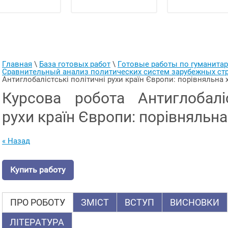
Главная
 \ 
База готовых работ
 \ 
Готовые работы по гуманит
Сравнительный анализ политических систем зарубежных ст
Антиглобалістські політичні рухи країн Європи: порівняльна
Курсова робота Антиглобаліс
рухи країн Європи: порівняльн
« Назад
Купить работу
ПРО РОБОТУ
ЗМІСТ
ВСТУП
ВИСНОВКИ
ЛІТЕРАТУРА