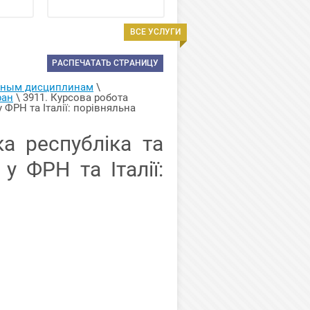
ВСЕ УСЛУГИ
РАСПЕЧАТАТЬ СТРАНИЦУ
арным дисциплинам
 \ 
ран
 \ 
3911. Курсова робота 
ФРН та Італії: порівняльна 
а республіка та
у ФРН та Італії: