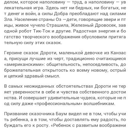
делом, которое наполовину — труд, а наполовину — ув
лекательная игра. Здесь нет ни бедных, ни богатых, не
т денег и войн, а силы Добра преобладают над силами
Зла. Население страны Оз —дети, говорящие звери и пт
ицы, живое чучело Страшила, Железный Дровосек, зав
одной робот Тик-Ток и другие. Радостная энергия и бо
гатство творческого воображения обусловили притяга
тельную силу этих сказок.
Героине сказок Дороти, маленькой девочке из Канзас
а, присущи лучшие из черт, традиционно считающиеся
«американскими»: общительность, непоседливость, до
брожелательная открытость ко всему новому, острый
и цепкий здравый смысл.
В самых неожиданных обстоятельствах Дороти не тер
яет уверенности в себе и чувства собственного достои
нства. И совершает удивительные чудеса, которые не п
од силу даже «профессиональным» волшебникам.
Призвание сказочника Баум видел не в том, чтобы учи
ть ребенка, а в том, чтобы доставлять ему радость, по
буждать его к росту. «Ребенок с развитым воображени