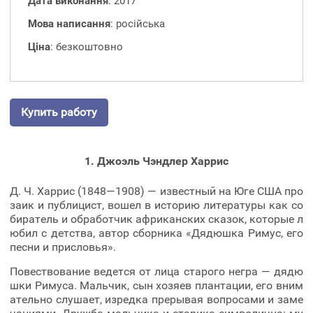
Дата виконання
: 2017
Мова написання
: російська
Ціна
: безкоштовно
Купить работу
1. Джоэль Чэндлер Харрис
Д. Ч. Харрис (1848—1908) — известный на Юге США про
заик и публицист, вошел в историю литературы как со
биратель и обработчик африканских сказок, которые л
юбил с детства, автор сборника «Дядюшка Римус, его
песни и присловья».
Повествование ведется от лица старого негра — дядю
шки Римуса. Мальчик, сын хозяев плантации, его вним
ательно слушает, изредка прерывая вопросами и заме