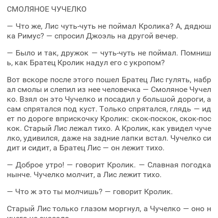
СМОЛЯНОЕ ЧУЧЕЛКО
— Что же, Лис чуть-чуть не поймал Кролика? А, дядюш
ка Римус? — спросил Джоэль на другой вечер.
— Было и так, дружок — чуть-чуть не поймал. Помниш
ь, как Братец Кролик надул его с укропом?
Вот вскоре после этого пошел Братец Лис гулять, набр
ал смолы и слепил из нее человечка — Смоляное Чучел
ко. Взял он это Чучелко и посадил у большой дороги, а
сам спрятался под куст. Только спрятался, глядь — ид
ет по дороге вприскочку Кролик: скок-поскок, скок-пос
кок. Старый Лис лежал тихо. А Кролик, как увидел чуче
лко, удивился, даже на задние лапки встал. Чучелко си
дит и сидит, а Братец Лис — он лежит тихо.
— Доброе утро! — говорит Кролик. — Славная погодка
нынче. Чучелко молчит, а Лис лежит тихо.
— Что ж это ты молчишь? — говорит Кролик.
Старый Лис только глазом моргнул, а Чучелко — оно н