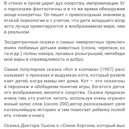
В стихах и прозе царит дух озорства, импровизации. Ег
о персонажи фантастичны и в то же время обезоружив
ающе конкретны. Он пишет с превосходным знанием д
етской психологии и с учетом, что дети младшего возр
аста лучше ориентируются в воображаемом мире, чем
в реальном.
Эксцентричные сказки о самых невероятных приключ
ениях любимых детьми животных (слона, черепахи, ко
та и др.) полны юмора, лукавых розыгрышей, непобеди
мой веры в справедливость и добро.
Самая популярная сказка «Кот в колпаке» (1957) расс
казывает о проказах и выдумках кота, который развле
кает детей, когда мамы нет дома. Кот — это сказочны
й персонаж и обобщение понятия игры, богатого детск
ого воображения, веселого озорства. Сказка предназн
ачена тем, кто учится читать: используя очень огранич
енный запас слов (около 200),автор рассказывает увле
кательнейшую историю и тем помогает ребенку полюб
ить чтение и книгу.
Сказка Доктора Сьюза о «Слоне Хортоне, который выс