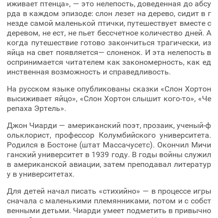
иживает птенца», — это нелепость, доведенная до абсу
рда в каждом эпизоде: слон лезет на дерево, сидит в г
незде самой маленькой птички, путешествует вместе с
деревом, не ест, не пьет бессчетное количество дней. А
когда путешествие готово закончиться трагически, из
яйца на свет появляется— слоненок. И эта нелепость в
оспринимается читателем как закономерность, как ед
инственная возможность и справедливость.
На русском языке опубликованы сказки «Слон Хортон
высиживает яйцо», «Слон Хортон слышит кого-то», «Че
репаха Эртель».
Джон Чиарди — американский поэт, прозаик, ученый-ф
ольклорист, профессор Колумбийского университета.
Родился в Бостоне (штат Массачусетс). Окончил Мичи
ганский университет в 1939 году. В годы войны служил
в американской авиации, затем преподавал литератур
у в университетах.
Для детей начал писать «стихийно» — в процессе игры
сначала с маленькими племянниками, потом и с собст
венными детьми. Чиарди умеет подметить в привычно