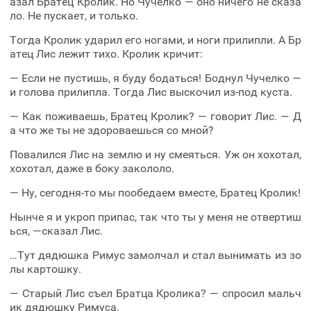
азал Братец Кролик. Но Чучелко — оно ничего не сказа
ло. Не пускает, и только.
Тогда Кролик ударил его ногами, и ноги прилипли. А Бр
атец Лис лежит тихо. Кролик кричит:
— Если не пустишь, я буду бодаться! Боднул Чучелко —
и голова прилипла. Тогда Лис выскочил из-под куста.
— Как поживаешь, Братец Кролик? — говорит Лис. — Д
а что же ты не здороваешься со мной?
Повалился Лис на землю и ну смеяться. Уж он хохотал,
хохотал, даже в боку закололо.
— Ну, сегодня-то мы пообедаем вместе, Братец Кролик!
Нынче я и укроп припас, так что ты у меня не отвертиш
ься, —сказал Лис.
…Тут дядюшка Римус замолчал и стал вынимать из зо
лы картошку.
— Старый Лис съел Братца Кролика? — спросил мальч
ик дядюшку Римуса.