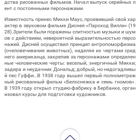
дства рисованных фильмов. Начал выпуск серийных л
ент с постоянными персонажами.
Известность принес Микки Маус, проявивший свой хар
актер в звуковом фильме Диснея «Пароход Вилли» (19
28).Зрители были поражены слитностью музыки и шум
ов с действием, невероятной выразительностью персо
нажей. Дисней осуществил принцип антропоморфизма
(очеловечивания животных), наделяя их чертами сред
него американца, закрепив за персонажами определен
ные человеческие черты: веселый, энергичный Микки;
задира и неудачник Дональд; добрый, но недогадливы
й пес Гуффи…В 1938 году вышел первый полнометраж
ный рисованный фильм «Белоснежка и семь гномов».
В 1939 году открыл студию-фабрику в Бербанке, орган
изовал курсы для подготовки художников.