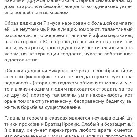
чаниями. Дружба мальчика и старика символична: му
драя старость и беззаботное детство одинаково увлеч
ены волшебным вымыслом.
Образ дядюшки Римуса нарисован с большой симпати
ей. Он неутомимый выдумщик, юморист, талантливый
рассказчик; в то же время типичный афроамериканец
плантаторского Юга: проницательный и по-детски наи
вный, суеверный, простодушный и почтительный к хоз
яевам, но не теряющий гордости, чувства собственног
о достоинства.
«Сказки дядюшки Римуса» не чужды своеобразной жи
зненной философии: в них не всегда торжествует спра
ведливость (старик со вздохом объясняет мальчику, ч
то и в жизни одним людям приходится страдать за гре
хи других), поэтому так важны ум и находчивость, кот
орые помогают угнетенному, бесправному бедняку вы
жить в борьбе за существование.
Главным героем в сказках является неунывающий шу
тники проказник Братец Кролик. Слабый и беззащитны
й с виду, он умеет перехитрить любого врага: смеется
над одураченным Лисом, жадным Волком, простофиле