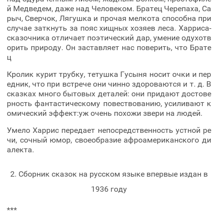
й Медведем, даже над Человеком. Братец Черепаха, Са
рыч, Сверчок, Лягушка и прочая мелкота способна при
случае заткнуть за пояс хищных хозяев леса. Харриса-
сказочника отличает поэтический дар, умение одухотв
орить природу. Он заставляет нас поверить, что Брате
ц
Кролик курит трубку, тетушка Гусыня носит очки и пер
едник, что при встрече они чинно здороваются и т. д. В
сказках много бытовых деталей: они придают достове
рность фантастическому повествованию, усиливают к
омический эффект:уж очень похожи звери на людей.
Умело Харрис передает непосредственность устной ре
чи, сочный юмор, своеобразие афроамериканского ди
алекта.
2. Сборник сказок на русском языке впервые издан в
1936 году
***