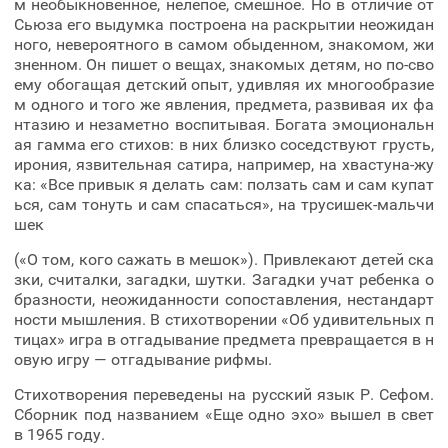
м необыкновенное, нелепое, смешное. Но в отличие от
Сьюза его выдумка построена на раскрытии неожидан
ного, невероятного в самом обыденном, знакомом, жи
зненном. Он пишет о вещах, знакомых детям, но по-сво
ему обогащая детский опыт, удивляя их многообразие
м одного и того же явления, предмета, развивая их фа
нтазию и незаметно воспитывая. Богата эмоциональн
ая гамма его стихов: в них близко соседствуют грусть,
ирония, язвительная сатира, например, на хвастуна-жу
ка: «Все привык я делать сам: ползать сам и сам купат
ься, сам тонуть и сам спасаться», на трусишек-мальчи
шек
(«О том, кого сажать в мешок»). Привлекают детей ска
зки, считалки, загадки, шутки. Загадки учат ребенка о
бразности, неожиданности сопоставления, нестандарт
ности мышления. В стихотворении «Об удивительных п
тицах» игра в отгадывание предмета превращается в н
овую игру — отгадывание рифмы.
Стихотворения переведены на русский язык Р. Сефом.
Сборник под названием «Еще одно эхо» вышел в свет
в 1965 году.