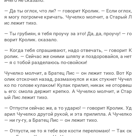
ичего не сказало.
— Да ты оглох, что ли? — говорит Кролик. — Если оглох,
я могу погромче кричать. Чучелко молчит, а Старый Л
ис лежит тихо.
— Ты грубиян, я тебя проучу за это! Да, да, проучу! — го
ворит Кролик. сказало.
— Когда тебя спрашивают, надо отвечать, — говорит К
ролик. — Сейчас же сними шляпу и поздоровайся, а нет
— я с тобой разделаюсь по-свойски!
Чучелко молчит, а Братец Лис — он лежит тихо. Вот Кр
олик отскочил назад, размахнулся и как стукнет Чучел
ко по голове кулаком! Кулак прилип, никак не оторвеш
ь его: смола держит крепко. А Чучелко молчит, и Стар
ый Лис лежит тихо.
— Отпусти сейчас же, а то ударю! — говорит Кролик. Уд
арил Чучелко другой рукой, и эта прилипла. А Чучелко
— ни гу-гу, а Братец Лис — он лежит тихо.
— Отпусти, не то я тебе все кости переломаю! — Так ск