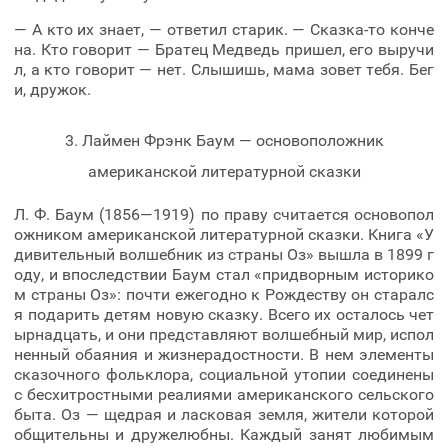
— А кто их знает, — ответил старик. — Сказка-то конче
на. Кто говорит — Братец Медведь пришел, его выручи
л, а кто говорит — нет. Слышишь, мама зовет тебя. Бег
и, дружок.
3. Лаймен Фрэнк Баум — основоположник
американской литературной сказки
Л. Ф. Баум (1856—1919) по праву считается основопол
ожником американской литературной сказки. Книга «У
дивительный волшебник из страны Оз» вышла в 1899 г
оду, и впоследствии Баум стал «придворным историко
м страны Оз»: почти ежегодно к Рождеству он старалс
я подарить детям новую сказку. Всего их осталось чет
ырнадцать, и они представляют волшебный мир, испол
ненный обаяния и жизнерадостности. В нем элементы
сказочного фольклора, социальной утопии соединены
с бесхитростными реалиями американского сельского
быта. Оз — щедрая и ласковая земля, жители которой
общительны и дружелюбны. Каждый занят любимым