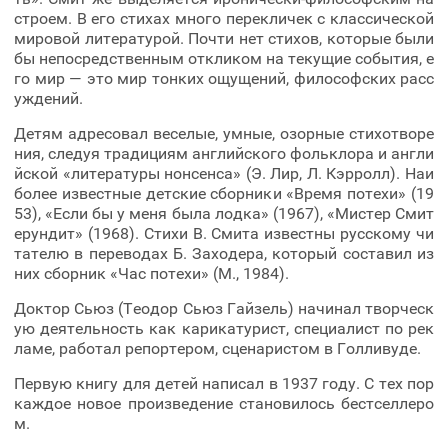
строем. В его стихах много перекличек с классической
мировой литературой. Почти нет стихов, которые были
бы непосредственным откликом на текущие события, е
го мир — это мир тонких ощущений, философских расс
уждений.
Детям адресовал веселые, умные, озорные стихотворе
ния, следуя традициям английского фольклора и англи
йской «литературы нонсенса» (Э. Лир, Л. Кэрролл). Наи
более известные детские сборники «Время потехи» (19
53), «Если бы у меня была лодка» (1967), «Мистер Смит
ерундит» (1968). Стихи В. Смита известны русскому чи
тателю в переводах Б. Заходера, который составил из
них сборник «Час потехи» (М., 1984).
Доктор Сьюз (Теодор Сьюз Гайзель) начинал творческ
ую деятельность как карикатурист, специалист по рек
ламе, работал репортером, сценаристом в Голливуде.
Первую книгу для детей написал в 1937 году. С тех пор
каждое новое произведение становилось бестселлеро
м.