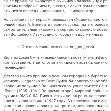
ем со временем вырастет в мужчину или женщину с ра
звитым воображением и, значит, сможет сам взращив
ать, вести вперед цивилизацию», — писал автор.
На русский язык первым пересказал «Удивительного в
олшебника» А. Волков, и позднее создал на его основе
самостоятельный сказочный сериал: сказочную повес
ть «Волшебник Изумрудного города» и другие книги.
4. Стихи американских поэтов для детей
Вильям Джей Смит — американский поэт, ученый-фило
лог, составитель антологии английской поэзии, критик,
переводчик.
Детство Смита прошло в военном городке на берегу М
иссисипи, недалеко от Сент-Луиса. Филологическое обр
азование получил в Вашингтонском университете Сент
-Луиса (1935—1941).Во время второй мировой войны с
лужил в ВМС США. Писать стихи начал рано, но первая
книга вышла только в 1947 году. В послевоенной амер
иканской поэзии характерны трагизм, «исповедальнос
ть». Смит же выделяется иронически-философским на