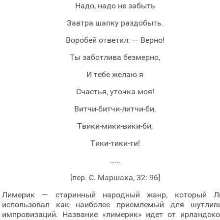
Надо, надо не забыть
Завтра шапку раздобыть.
Воробей ответил: — Верно!
Ты заботлива безмерно,
И тебе желаю я
Счастья, уточка моя!
Витчи-битчи-литчи-би,
Твики-мики-вики-би,
Тики-тики-ти!
……
[пер. С. Маршака, 32: 96]
Лимерик — старинный народный жанр, который Л
использовал как наиболее приемлемый для шутлив
импровизаций. Название «лимерик» идет от ирландско