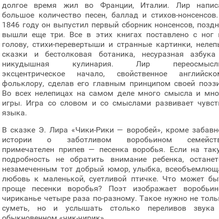
долгое время жил во Франции, Италии. Лир напис
большое количество песен, баллад и стихов-нонсенсов.
1846 году он выпустил первый сборник нонсенсов, поздн
вышли еще три. Все в этих книгах поставлено с ног 
голову, стихи-перевертыши и странные картинки, нелеп
сказки и бестолковая ботаника, несуразная азбука
никудышная кулинария. Лир переосмысл
эксцентрическое начало, свойственное английско
фольклору, сделав его главным принципом своей поэзи
Во всех нелепицах на самом деле много смысла и мно
игры. Игра со словом и со смыслами развивает чувст
языка.
В сказке Э. Лира «Чики-Рики — воробей», кроме забавн
истории о заботливом воробьином семейств
примечателен припев — песенка воробья. Если на так
подробность не обратить внимание ребенка, останет
незамеченным тот добрый юмор, улыбка, всеобъемлющ
любовь к маленькой, суетливой птичке. Что может бы
проще песенки воробья? Поэт изображает воробьин
чириканье четыре раза по-разному. Такое нужно не толь
суметь, но и услышать столько переливов звука
обыкновенном «чик-чирик».