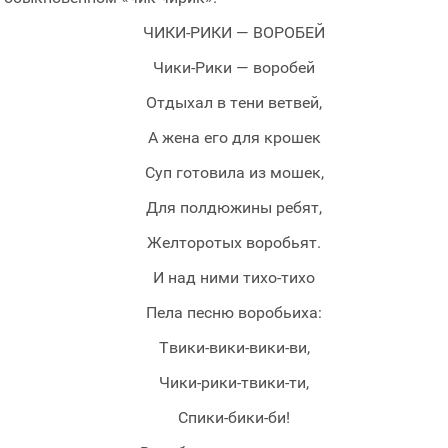
ЧИКИ-РИКИ — ВОРОБЕЙ
Чики-Рики — воробей
Отдыхал в тени ветвей,
А жена его для крошек
Суп готовила из мошек,
Для полдюжины ребят,
Желторотых воробьят.
И над ними тихо-тихо
Пела песню воробьиха:
Твики-вики-вики-ви,
Чики-рики-твики-ти,
Спики-бики-би!