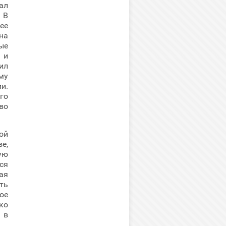
ал
 В
ее
на
ые
 и
ил
му
и.
го
во
ой
е,
ую
ся
ая
ть
ое
ко
 в