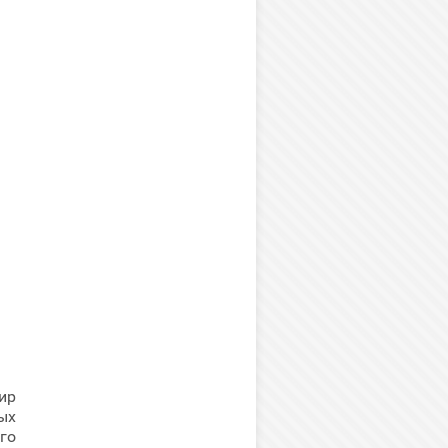
ир
ых
го