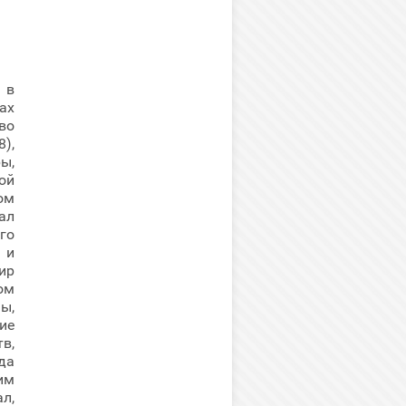
 в
ах
во
),
ы,
ой
ом
ал
го
 и
ир
ом
ы,
ие
в,
да
им
л,