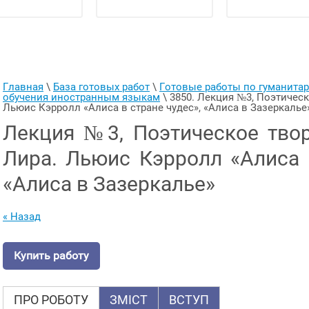
Главная
 \ 
База готовых работ
 \ 
Готовые работы по гуманит
обучения иностранным языкам
 \ 
3850. Лекция №3, Поэтическ
Льюис Кэрролл «Алиса в стране чудес», «Алиса в Зазеркалье
Лекция №3, Поэтическое тво
Лира. Льюис Кэрролл «Алиса в
«Алиса в Зазеркалье»
« Назад
Купить работу
ПРО РОБОТУ
ЗМІСТ
ВСТУП