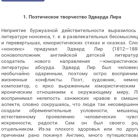
1. Поэтическое творчество Эдварда Лира
Неприятие буржуазной действительности выразилось
литературе нонсенса, т. е. в развлекательных бессмыслиц
и перевертышах, юмористических стихах и сказках. Сло
«нонсенс» придумал Эдвард Лир (1812—1888
основоположник английской детской литератур
создатель нового направления —юмористическ
литературы абсурда. Эдвард Лир был человек
необычайно одаренным, поэтому остро восприним
жизненные конфликты. Поэт, художник, немно
композитор, с ярко выраженным юмористическим
ироническим отношением к окружающему миру, Л
воспринимал нелепость ханжеских нравов в смешн
аспекте, словно сокрушаясь, что люди так несовершенн
создали обременительные условности, мешающ
естественному проявлению человеческих чувст
искренности, радости. Сам он был своего ро
отшельником. Из-за плохого здоровья или по друг
причинам рано покинул Англию, много путешествова