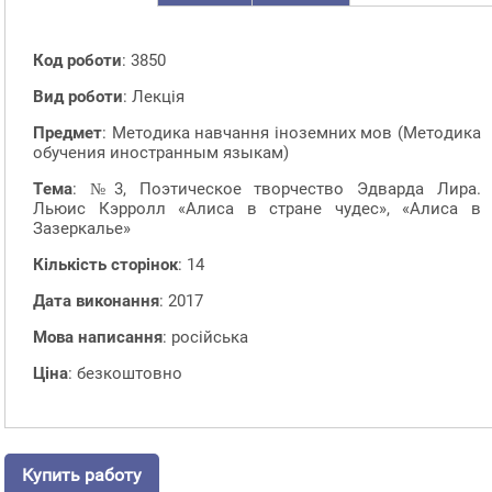
Код роботи
: 3850
Вид роботи
: Лекція
Предмет
: Методика навчання іноземних мов (Методика
обучения иностранным языкам)
Тема
: №3, Поэтическое творчество Эдварда Лира.
Льюис Кэрролл «Алиса в стране чудес», «Алиса в
Зазеркалье»
Кількість сторінок
: 14
Дата виконання
: 2017
Мова написання
: російська
Ціна
: безкоштовно
Купить работу