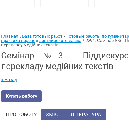
Главная
 \ 
База готовых работ
 \ 
Готовые работы по гуманит
практика перевода английского языка
 \ 
2294. Семінар №3 - П
перекладу медійних текстів
Семінар №3 - Піддискурс
перекладу медійних текстів
« Назад
Купить работу
ПРО РОБОТУ
ЗМІСТ
ЛІТЕРАТУРА