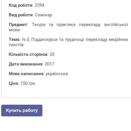
Код роботи
: 2294
Вид роботи
: Семінар
Предмет
: Теорія та практика перекладу англійської
мови
Тема
: №3, Піддискурси та труднощі перекладу медійних
текстів
Кількість сторінок
: 20
Дата виконання
: 2017
Мова написання
: українська
Ціна
: 150 грн
Купить работу