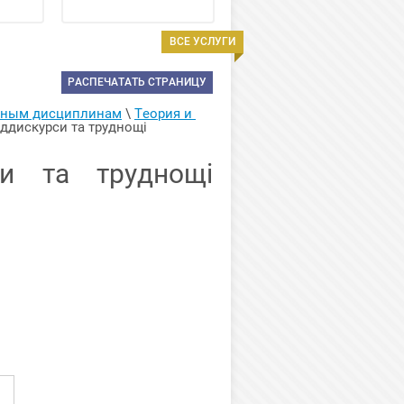
ВСЕ УСЛУГИ
РАСПЕЧАТАТЬ СТРАНИЦУ
арным дисциплинам
 \ 
Теория и 
іддискурси та труднощі 
и та труднощі