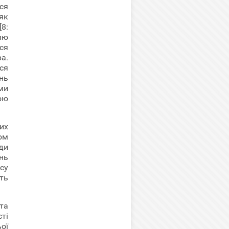
ься
 як
8:
лю
ься
а.
ся
нь
ми
ою
их
ом
ди
нь
су
ють
та
ті
ої