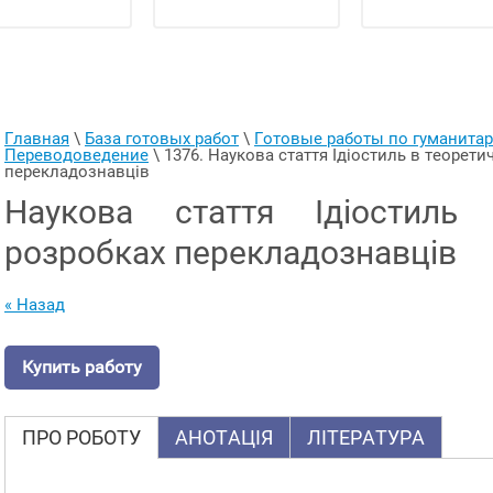
Главная
 \ 
База готовых работ
 \ 
Готовые работы по гуманит
Переводоведение
 \ 
1376. Наукова стаття Ідіостиль в теорети
перекладознавців
Наукова стаття Ідіостиль
розробках перекладознавців
« Назад
Купить работу
ПРО РОБОТУ
АНОТАЦІЯ
ЛІТЕРАТУРА