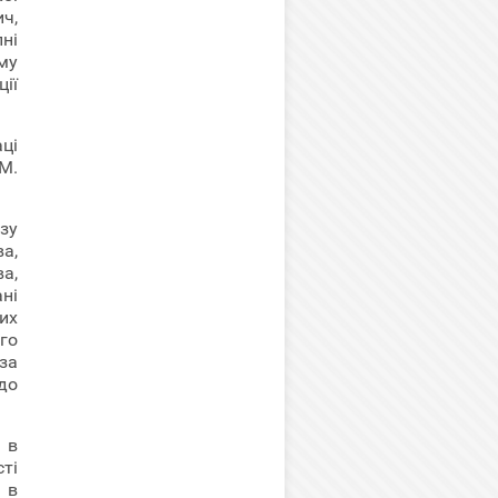
ч,
ні
му
ції
ці
М.
зу
а,
ва,
ані
их
го
за
до
 в
ті
 в