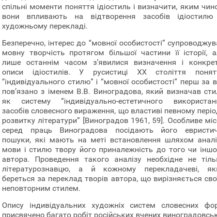
спільні моменти поняття ідіостиль і визначити, яким чин
вони впливають на відтворення засобів ідіостилю
художньому перекладі.
Безперечно, iнтерес до “мовної особистості” супроводжув
мовну творчість протягом більшої частини її історії, а
лише останнім часом з’явилися визначення і конкрет
описи ідіостилів. У русистиці ХХ століття понят
“індивідуального стилю” і “мовної особистості” перш за 
пов’язано з іменем В.В. Виноградова, який визначав сти
як систему “індивідуально-естетичного використан
засобів словесного вираження, що властиві певному періо
розвитку літератури” [Виноградов 1961, 59]. Особливе мі
серед праць Виноградова посідають його евристич
пошуки, які мають на меті встановлення шляхом аналі
мови і стилю твору його приналежність до того чи іншо
автора. Проведення такого аналізу необхідне не тіль
літературознавцю, а й кожному перекладачеві, як
береться за переклад творів автора, що вирізняється сво
неповторним стилем.
Опису індивідуальних художніх систем словесних фо
присвячено багато робіт російських вчених виноградовськ