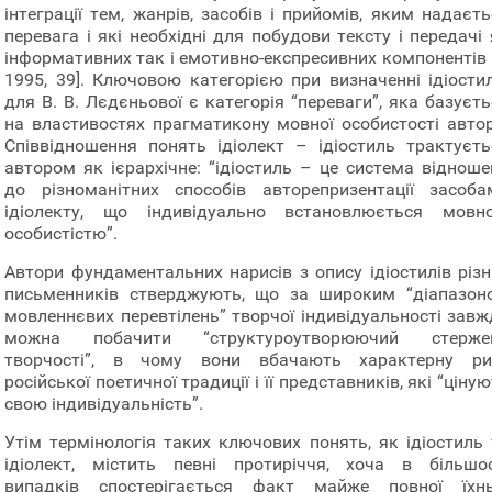
інтеграції тем, жанрів, засобів і прийомів, яким надаєт
перевага і які необхідні для побудови тексту і передачі
інформативних так і емотивно-експресивних компонентів [
1995, 39]. Ключовою категорією при визначенні ідіости
для В. В. Лєдєньової є категорія “переваги”, яка базуєт
на властивостях прагматикону мовної особистості автор
Співвідношення понять ідіолект – ідіостиль трактуєть
автором як ієрархічне: “ідіостиль – це система відноше
до різноманітних способів авторепризентації засоба
ідіолекту, що індивідуально встановлюється мовн
особистістю”.
Автори фундаментальних нарисів з опису ідіостилів різн
письменників стверджують, що за широким “діапазон
мовленнєвих перевтілень” творчої індивідуальності завж
можна побачити “структуроутворюючий стерже
творчості”, в чому вони вбачають характерну ри
російської поетичної традиції і її представників, які “ціну
свою індивідуальність”.
Утім термінологія таких ключових понять, як ідіостиль 
ідіолект, містить певні протиріччя, хоча в більшос
випадків спостерігається факт майже повної їхнь