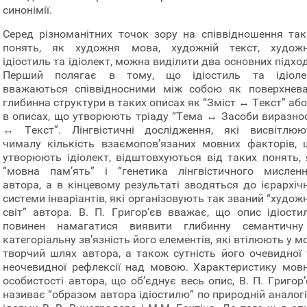
синонімії.
Серед різноманітних точок зору на співвідношення так
понять, як художня мова, художній текст, художн
ідіостиль та ідіолект, можна виділити два основних підхо
Перший полягає в тому, що ідіостиль та ідіоле
вважаються співвідносними між собою як поверхнева
глибинна структури в таких описах як “Зміст ↔ Текст” аб
в описах, що утворюють тріаду “Тема ↔ Засоби виразнос
↔ Текст”. Лінгвістичні дослідження, які висвітлюю
чималу кількість взаємопов’язаних мовних факторів, 
утворюють ідіолект, відштовхуються від таких понять, 
“мовна пам’ять” і “генетика лінгвістичного мисленн
автора, а в кінцевому результаті зводяться до ієрархічн
системи інваріантів, які організовують так званий “худож
світ” автора. В. П. Григор’єв вважає, що опис ідіости
повинен намагатися виявити глибинну семантичну
категоріальну зв’язність його елементів, які втілюють у м
творчий шлях автора, а також сутність його очевидної 
неочевидної рефлексії над мовою. Характеристику мовн
особистості автора, що об’єднує весь опис, В. П. Григор
називає “образом автора ідіостилю” по природній аналогі