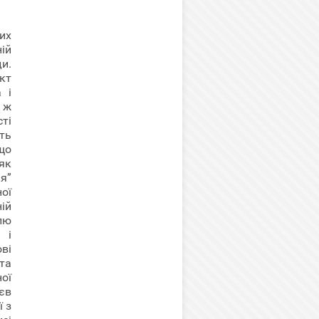
их
ій
ди.
кт
 і
о ж
ті
ть
що
як
я”
ої
ній
лю
 і
ові
та
ої
’єв
ї з