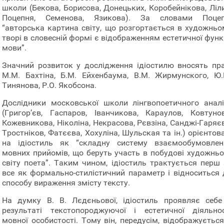
школи (Бекова, Борисова, Донецьких, Коробейнікова, Ліли
Поцепня, Семенова, Язикова). За словами Поцеп
“авторська картина світу, що розгортається в художньо
творі в словесній формі є відображенням естетичної функ
мови”.
Значний розвиток у дослідження ідіостилю вносять пра
М.М. Бахтіна, Б.М. Ейхенбаума, В.М. Жирмунского, Ю.
Тинянова, Р.О. Якобсона.
Дослідники московської школи лінгвопоетичного аналі
(Григор’єв, Гаспаров, Іванчикова, Караулов, Ковтунов
Кожевникова, Ніколіна, Некрасова, Рєвзіна, Санджі-Гаряє
Тростніков, Фатєєва, Хохуліна, Шульская та ін.) орієнтов
на ідіостиль як “складну систему взаємообумовлен
мовних прийомів, що беруть участь в побудові художньо
світу поета”. Таким чином, ідіостиль трактується перш 
все як формально-стилістичний параметр і відноситься 
способу вираження змісту тексту.
На думку В. В. Лєдєньової, ідіостиль проявляє себе
результаті текстопороджуючої і естетичної діяльнос
мовної особистості. Тому він, передусім, відображується