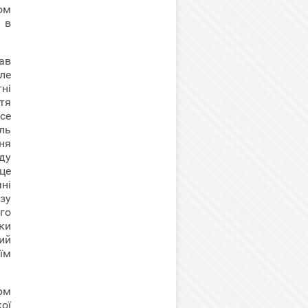
ом
 в
ав
ле
ні
тя
все
ль
ня
ду
сце
ні
зу
го
ки
ий
їм
рм
ої