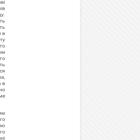
ві
ів
у.
ть
ть
е в
ту
то
ом
го
ть
ся
ра,
а в
но
ме
ям
го
лю
го
ні