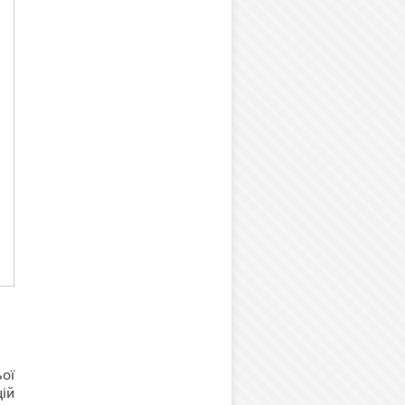
ої
ій