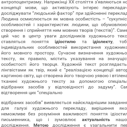
антропоцентризму. Наприкінці ХХ століття з’являються но
концепції мови, що активізують інтерес перекладач
досліджувати “людський фактор” при здійсненні переклад
Людина осмислюється як мовна особистість – “сукупніс
особливостей і характеристик людини, що обумовлюю
створення і сприйняття ним мовних творів (текстів)”. Сам
цей час в центр уваги дослідників художнього текс
ставляться поняття
ідіостилю
та
ідіолекту
, тоб
індивідуальних особливостей використання художник
його мовного простору. Сучасне визначення художньо
тексту, як правило, містить указування на значущіс
особистості його творця. Художній текст розглядаєть
лінгвістами як твір, який є “реалізацією концепції авто
картиною світу, що створена його творчою уявою і втілен
тканині художнього тексту за допомогою спеціаль
відібраних засобів у відповідності до задуму”. Са
відтворення цих “спеціально
відібраних засобів” виявляється найскладнішим завданн
для галузі художнього перекладу, вирішення яко
неможливе без розуміння важливості поняття ідіости
письменника, що і зумовлює
актуальність
нашо
дослідження.
Метою
дослідження є узагальнити пев