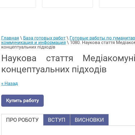
Главная
 \ 
База готовых работ
 \ 
Готовые работы по гуманит
коммуникация и информация
 \ 
1080. Наукова стаття Медіаком
концептуальних підходів
Наукова стаття Медіакомуні
концептуальних підходів
« Назад
Купить работу
ПРО РОБОТУ
ВСТУП
ВИСНОВКИ