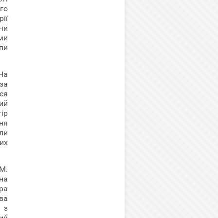
го
ії
чи
ми
упи
На
 за
ся
ий
ір
ня
ли
их
М.
на
ра
ва
 з
ий