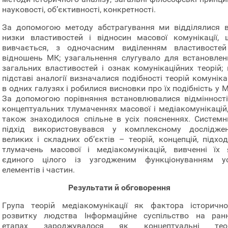
науковості, об’єктивності, конкретності.
За допомогою методу абстрагування ми відділялися в
низки властивостей і відносин масової комунікації, 
вивчається, з одночасним виділенням властивостей
відношень МК; узагальнення слугувало для встановлен
загальних властивостей і ознак комунікаційних теорій; 
підставі аналогії визначалися подібності теорій комуніка
в одних галузях і робилися висновки про їх подібність у 
За допомогою порівняння встановлювалися відмінності
концептуальних тлумаченнях масової і медіакомунікацій,
також знаходилося спільне в усіх поясненнях. Системн
підхід використовувався у комплексному досліджен
великих і складних об’єктів – теорій, концепцій, підход
тлумачень масової і медіакомунікацій, вивченні їх 
єдиного цілого із узгодженим функціонуванням ус
елементів і частин.
Результати й обговорення
Група теорій медіакомунікації як фактора історично
розвитку людства Інформаційне суспільство на ранн
етапах зароджувалося як концептуальні теор