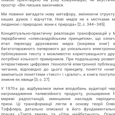
простір: «Вік письма закінчився.
Ми повинні вигадати нову метафору, змінюючи структу
наших думок і відчуттів. Нові медіа не є містками м
людиною і природою: вони є природа» [2, c. 344–345].
Концептуально-практичну реалізацію трансформацій у 
передбачено «олександрійським принципом», що означ
етап переходу друкованих медіа (зокрема книг) в
багатотиражного паперового до унікального електронно
публікування тексту з можливістю користувацького дру
потрібної кількості примірників. При подальшому розвит
інтерактивних цифрових технологій електронної публікаці
читання, відповідно до цього принципу, поняття «книг
заміниться поняттями «текст» і «діалог», а книга поступ
зникне як явище [3, с. 27].
У 1970-х рр. відбувалися зміни вподобань аудиторії чер
нагромадження телевізійного продукту, розширення f
мережі радіостанцій, зменшення накладів періодичн
преси. Ці трансформації лягли в основу теорії Олві
Тоффлера, детально описаної в його фундаментальн
працях «Третя хвиля» та «Шок майбутнього». Основ