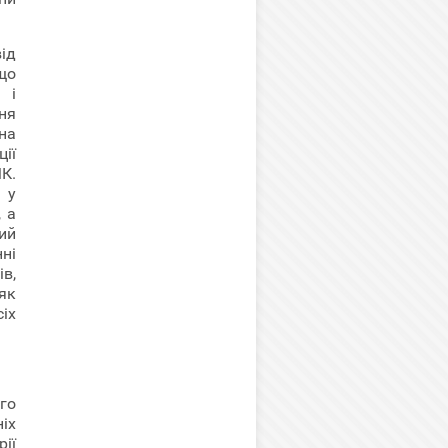
ід
що
 і
ня
на
ції
МК.
 у
 а
ий
ні
ів,
як
іх
го
іх
ії