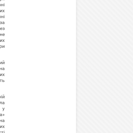
вні
их
ні
за
ез
не
их
ри
ий
на
их
ть
ій
ла
 у
а»
на
их
ті