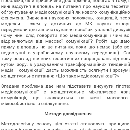
Проблема, якій присвячене дослідження, полягає в тому, 
нині відсутня відповідь на питання про наукові теоретич
обґрунтування медіакомунікацій як нового комунікаційно
феномена. Вивчення наукових положень, концепцій, теорі
моделей і схем у дотичних до МК науках створ
передумови для започаткування нової актуальної дискусії
чому нині слід говорити про медіакомунікації і чим во
відрізняються від масової комунікації? Робіт, що даю
пряму відповідь на це питання, поки що немає (або во
недоступні в українському науковому середовищі). Са
тому розгляд наявних теоретичних напрацювань під нов
кутом зору, з урахуванням трансформаційних тенденцій
медіа і комунікації, дасть можливість осягнути і зрозум
концептуальне питання: «Що таке медіакомунікації?»
Згадана проблема дає нам підставити висунути гіпотез
медіакомунікації є концептуальне міжгалузеве яви
комунікації, що знаходиться на межі масового
міжособистісного спілкування.
Методи дослідження
Методологічну основу цієї статті становлять принципи
методи історичного аналізу, загальні філософські принци