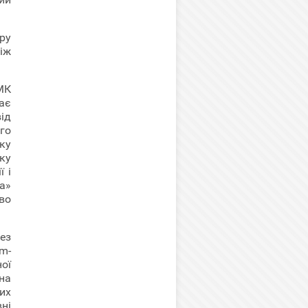
ру
іж
МК
ає
ід
го
ку
ку
ї і
а»
ово
ез
m-
ої
на
их
ні