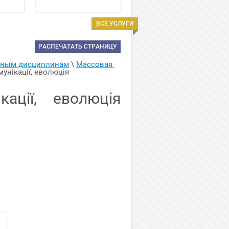
ВСЕ УСЛУГИ
РАСПЕЧАТАТЬ СТРАНИЦУ
арным дисциплинам
 \ 
Массовая 
унікації, еволюція 
кації, еволюція