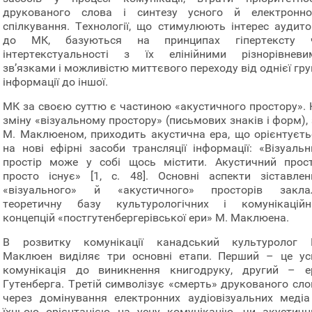
друкованого слова і синтезу усного й електронно
спілкування. Технології, що стимулюють інтерес аудитор
до МК, базуються на принципах гіпертексту 
інтертекстуальності з їх елінійними різнорівневи
зв’язками і можливістю миттєвого переходу від однієї гр
інформації до іншої.
МК за своєю суттю є частиною «акустичного простору». 
зміну «візуальному простору» (письмових знаків і форм),
М. Маклюеном, приходить акустична ера, що орієнтуєть
на нові ефірні засоби трансляції інформації: «Візуальн
простір може у собі щось містити. Акустичний прост
просто існує» [1, c. 48]. Основні аспекти зіставлен
«візуального» й «акустичного» просторів закла
теоретичну базу культурологічних і комунікаційн
концепцій «постгутенбергерівської ери» М. Маклюена.
В розвитку комунікації канадський культуролог 
Маклюен виділяє три основні етапи. Перший – це ус
комунікація до виникнення книгодруку, другий – е
Гутенберга. Третій символізує «смерть» друкованого сло
через домінування електронних аудіовізуальних медіа
їхньою орієнтацією на усну комунікацію, чи акустичн