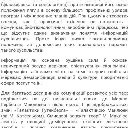
(філософська та соціологічна), проте невдовзі його осно
положення лягли в основу більшості профільних урядов
програм і міжнародних планів дій. При цьому як теоретич
вчення, так і практичні втілення не встигають 
комунікаційно-технологічним виробничим процесом, чер
що відсутнє єдине визначення поняття «інформацій
суспільство». Проте існує низка загальноприйнят
положень, за допомогою яких визначають парамет
такого суспільства:
інформація як основна рушійна сила й основн
невичерпний ресурс держави; орієнтування економіки 
інформацію та її замкненість на комп’ютерних глобальн
мережах; демасифікація медіа й культури, пріоритетніс
сфери послуг та ін.
Для багатьох дослідників комунікації розвиток усіх теор
поділяється на дві визначальні епохи: до Марша
Герберта Маклюена і після нього. І це відображається
зміні «Галактики Гутенберга» – «Галактикою Маклюен
(за М. Катсельсом). Смислові аспекти теорії М. Маклюе
лежать у площині домінування технічних електронн
засобів у процесі комунікації, втрати пріоритетнос