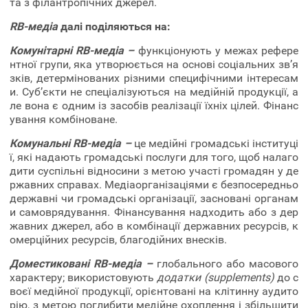
та з філантропічних джерел.
RB-медіа
далі поділяються на:
Комунітарні RB-медіа –
функціонують у межах рефере
нтної групи, яка утворюється на основі соціальних зв’я
зків, детермінованих різними специфічними інтересам
и. Суб’єкти не спеціалізуються на медійній продукції, а
ле вона є одним із засобів реалізації їхніх цілей. Фінанс
ування комбіноване.
Комунальні RB-медіа –
це медійні громадські інституці
ї, які надають громадські послуги для того, щоб налаго
дити суспільні відносини з метою участі громадян у де
ржавних справах. Медіаорганізаціями є безпосередньо
державні чи громадські організації, засновані органам
и самоврядування. Фінансування надходить або з дер
жавних джерел, або в комбінації державних ресурсів, к
омерційних ресурсів, благодійних внесків.
Доместиковані RB-медіа –
глобального або масового
характеру; використовують
додатки (supplements)
до с
воєї медійної продукції, орієнтовані на клітинну аудито
рію, з метою поглибити медійне охоплення і збільшити