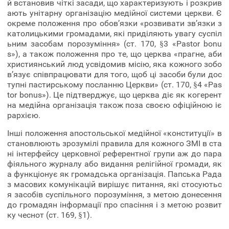
й встановив чіткі засади, що характеризують і розкрив
ають унітарну організацію медійної системи церкви. Є
окреме положення про обов’язки «розвивати зв’язки з
католицькими громадами, які приділяють увагу суспіл
ьним засобам порозуміння» (ст. 170, §3 «Pastor bonu
s»), а також положення про те, що церква «прагне, аби
християнський люд усвідомив місію, яка кожного зобо
в’язує співпрацювати для того, щоб ці засоби були дос
тупні пастирському посланню Церкви» (ст. 170, §4 «Pas
tor bonus»). Це підтверджує, що церква діє як когерент
на медійна організація також поза своєю офіційною іє
рархією.
Інші положення апостольської медійної «конституції» в
становлюють зрозумілі правила для кожного ЗМІ в ста
ні інтерфейсу церковної референтної групи аж до пара
фіяльного журналу або видання релігійної громади, як
а функціонує як громадська організація. Папська Рада
з масових комунікацій вирішує питання, які стосуютьс
я засобів суспільного порозуміння, з метою донесення
до громадян інформації про спасіння і з метою розвит
ку чеснот (ст. 169, §1).