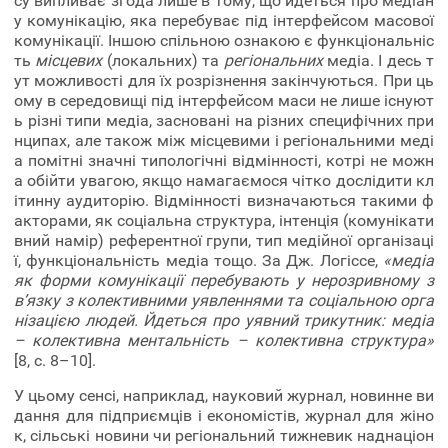
су випливає згода лише в тому, що йдеться про медіан
у комунікацію, яка перебуває під інтерфейсом масової
комунікації. Іншою спільною ознакою є функціональніс
ть
місцевих
(локальних) та
регіональних
медіа. І десь т
ут можливості для їх розрізнення закінчуються. При ць
ому в середовищі під інтерфейсом маси не лише існуют
ь різні типи медіа, засновані на різних специфічних при
нципах, але також між місцевими і регіональними меді
а помітні значні типологічні відмінності, котрі не можн
а обійти увагою, якщо намагаємося чітко дослідити кл
ітинну аудиторію. Відмінності визначаються такими ф
акторами, як соціальна структура, інтенція (комунікати
вний намір) референтної групи, тип медійної організаці
ї, функціональність медіа тощо. За Дж. Логіссе,
«медіа
як форми комунікації перебувають у нерозривному з
в’язку з колективними уявленнями та соціальною орга
нізацією людей. Йдеться про уявний трикутник: медіа
–
колективна ментальність – колективна структура»
[8, с. 8–10].
У цьому сенсі, наприклад, науковий журнал, новинне ви
дання для підприємців і економістів, журнал для жіно
к, сільські новини чи регіональний тижневик наднаціон