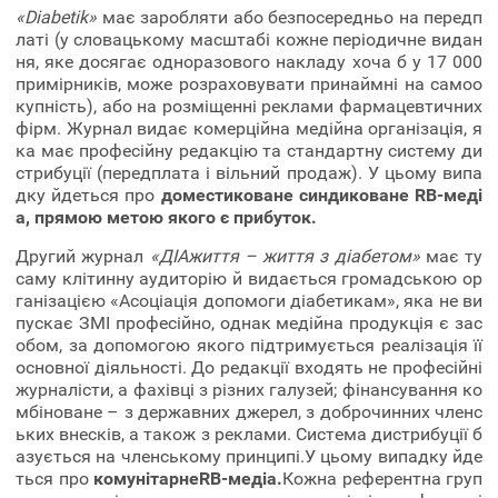
«Diabetik»
має заробляти або безпосередньо на передп
латі (у словацькому масштабі кожне періодичне видан
ня, яке досягає одноразового накладу хоча б у 17 000
примірників, може розраховувати принаймні на самоо
купність), або на розміщенні реклами фармацевтичних
фірм. Журнал видає комерційна медійна організація, я
ка має професійну редакцію та стандартну систему ди
стрибуції (передплата і вільний продаж). У цьому випа
дку йдеться про
доместиковане синдиковане RB-меді
а, прямою метою якого є прибуток.
Другий журнал
«ДІАжиття – життя з діабетом»
має ту
саму клітинну аудиторію й видається громадською ор
ганізацією «Асоціація допомоги діабетикам», яка не ви
пускає ЗМІ професійно, однак медійна продукція є зас
обом, за допомогою якого підтримується реалізація її
основної діяльності. До редакції входять не професійні
журналісти, а фахівці з різних галузей; фінансування ко
мбіноване – з державних джерел, з доброчинних членс
ьких внесків, а також з реклами. Система дистрибуції б
азується на членському принципі.У цьому випадку йде
ться про
комунітарнеRB-медіа.
Кожна референтна груп