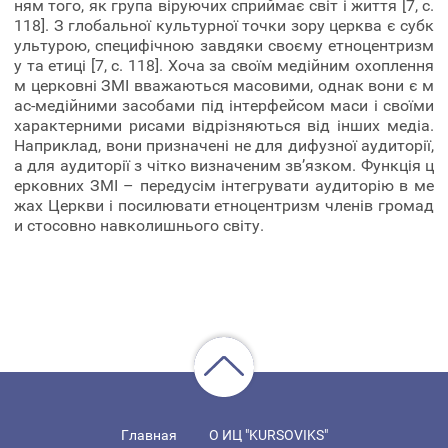
ням того, як група віруючих сприймає світ і життя [7, с.
118]. З глобальної культурної точки зору церква є субк
ультурою, специфічною завдяки своєму етноцентризм
у та етиці [7, с. 118]. Хоча за своїм медійним охоплення
м церковні ЗМІ вважаються масовими, однак вони є м
ас-медійними засобами під інтерфейсом маси і своїми
характерними рисами відрізняються від інших медіа.
Наприклад, вони призначені не для дифузної аудиторії,
а для аудиторії з чітко визначеним зв’язком. Функція ц
ерковних ЗМІ – передусім інтегрувати аудиторію в ме
жах Церкви і посилювати етноцентризм членів громад
и стосовно навколишнього світу.
Главная
О ИЦ "KURSOVIKS"