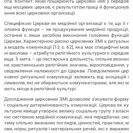
ота. Контент, який поширюють церковні ЗМІ у середов
ищі місцевих церков, є результатом праці й функціонув
ання всієї церковної організації.
Специфікою Церкви як медійної організації є те, що її г
оловна функція – не продукування медійної продукції,
остання є лише засобом виконання головних функцій
Церкви. Характерною рисою церковних ЗМІ є ритуальн
а модель комунікації [13, с. 62], яка має специфічні мов
ні вислови – атрибути релігійного культурного середов
ища. Її мета – це пастирська діяльність, спільне визнан
ня християнських релігійних значень, віросповідання, у
свідомлення належності до Церкви. Повідомлення цер
ковної ритуальної комунікації залежить від асоціацій і
символів, які не обираються комунікаторами, але які м
ають місце в релігійній культурі.
Дослідження церковних ЗМІ дозволяє з’ясувати форму
і соціальну детермінованість комунікації. Церква як ку
льтурне явище утворює велику соціальну групу з власн
ою системою медійної комунікації, яка передбачає сис
тему спільно визнаних поглядів, цінностей, практики, м
ови, норм, ритуалів і матеріальних речей, які є виражен