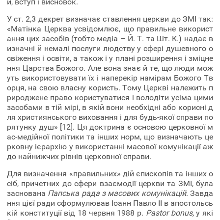
и, вступ і висновок.
У ст. 2,3 декрет визначає ставлення церкви до ЗМІ так:
«Матінка Церква усвідомлює, що правильне використ
ання цих засобів (тобто медіа – Й. Т. та Шт. К.) надає в
изначні й немалі послуги людству у сфері душевного о
свіження і освіти, а також і у плані розширення і зміцне
ння Царства Божого. Але вона знає й те, що люди мож
уть використовувати їх і наперекір намірам Божого Тв
орця, на свою власну користь. Тому Церкві належить п
рироджене право користуватися і володіти усіма цими
засобами в тій мірі, в якій вони необхідні або корисні д
ля християнського виховання і для будь-якої справи по
рятунку душ» [12]. Ця доктрина є основою церковної м
ас-медійної політики та інших норм, що визначають це
рковну ієрархію у використанні масової комунікації аж
до найнижчих рівнів церковної справи.
Для визначення «правильних» дій єпископів та інших о
сіб, причетних до сфери взаємодії церкви та ЗМІ, була
заснована
Папська рада з масових комунікацій
. Завда
ння цієї ради сформулював Іоанн Павло II в апостольсь
кій конституції від 18 червня 1988 р.
Pastor bonus,
у які