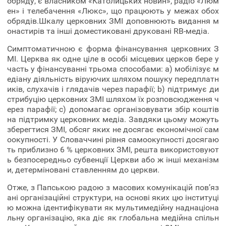
обряду, є власником «Католицьких новин», радіо «Люм
ен» і телебачення «Люкс», що працюють у межах обох
обрядів.Шкалу церковних ЗМІ доповнюють видання м
онастирів та інші доместиковані друковані RB-медіа.
Симптоматичною є форма фінансування церковних З
МІ. Церква як одне ціле в особі місцевих церков бере у
часть у фінансуванні трьома способами: a) мобілізує м
едіану діяльність віруючих шляхом пошуку передплатн
иків, слухачів і глядачів через парафії; b) підтримує ди
стрибуцію церковних ЗМІ шляхом їх розповсюдження ч
ерез парафії; c) допомагає організовувати збір коштів
на підтримку церковних медіа. Завдяки цьому можуть
зберегтися ЗМІ, обсяг яких не досягає економічної сам
оокупності. У Словаччині рівня самоокупності досягаю
ть приблизно 6 % церковних ЗМІ, решта використовуют
ь безпосередньо субвенції Церкви або ж інші механізм
и, детерміновані ставленням до церкви.
Отже, з Папською радою з масових комунікацій пов’яз
ані організаційні структури, на основі яких цю інституці
ю можна ідентифікувати як мультимедійну наднаціона
льну організацію, яка діє як глобальна медійна спільн