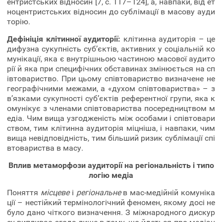
ентристських відносин [7, с. 117–124], а, навпаки, від ет
ноцентристських відносин до сублімації в масову ауди
торію.
Дефініція клітинної аудиторії:
клітинна аудиторія – це
дифузна сукупність суб’єктів, активних у соціальній ко
мунікації, яка є внутрішньою частиною масової аудито
рії й яка при специфічних обставинах змінюється на сп
івтовариство. При цьому співтовариство визначене не
географічними межами, а «духом співтовариства» – з
в’язками сукупності суб’єктів референтної групи, яка к
омунікує з членами співтовариства посередництвом м
едіа. Чим вища узгодженість між особами і співтовари
ством, тим клітинна аудиторія міцніша, і навпаки, чим
вища невідповідність, тим більший ризик сублімації спі
втовариства в масу.
Вплив метаморфози аудиторії на регіональність і типо
логію медіа
Поняття
місцеве
і
регіональне
в мас-медійній комуніка
ції – нестійкий термінологічний феномен, якому досі не
було дано чіткого визначення. З міжнародного дискур