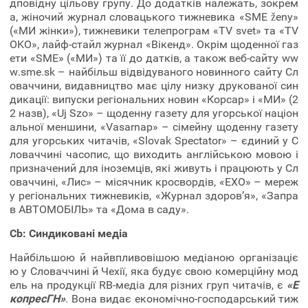
дповідну цільову групу. До додатків належать, зокрем
а, жіночий журнал словацького тижневика «SME ženy»
(«МИ жінки»), тижневики телепрограм «TV svet» тa «TV
OKO», лайф-стайл журнал «Вікенд». Окрім щоденної газ
ети «SME» («МИ») та її до датків, а також веб-сайту ww
w.sme.sk – найбільш відвідуваного новинного сайту Сл
оваччини, видавництво має цілу низку друкованої син
дикації: випуски регіональних новин «Корсар» і «МИ» (2
2 назв), «Uj Szo» – щоденну газету для угорської націон
альної меншини, «Vasarnap» – сімейну щоденну газету
для угорських читачів, «Slovak Spectator» – єдиний у С
ловаччині часопис, що виходить англійською мовою і
призначений для іноземців, які живуть і працюють у Сл
оваччині, «Лис» – місячник кросвордів, «ЕХО» – мереж
у регіональних тижневиків, «Журнал здоров’я», «Запра
в АВТОМОБІЛЬ» та «Дома в саду».
Cb: Синдиковані медіа
Найбільшою й найвпливовішою медіаною організаціє
ю у Словаччині й Чехії, яка будує свою комерційну мод
ель на продукції RB-медіа для різних груп читачів, є
«Е
копресГН»
. Вона видає економічно-господарський тиж