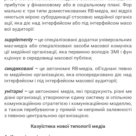
прибуток у фінансовому або в соціальному плані. Фор
мально є три типи доместикованих RB-медіа, які відріз
няються мірою субординації стосовно медійної організ
ації, яка діє над інтерфейсом або під інтерфейсом масо
вої аудиторії:
supplementy –
це спеціалізовані додатки універсальних
мас-медіа або спеціалізовані засоби масової комуніка
ції медійної організації, яка первинно володіє ЗМІ і фун
кціонує в середовищі масової публіки;
синдиковані –
це автономні RB-медіа, об’єднані певно
ю медійною організацією, яка опосередковано діє над
інтерфейсом і під інтерфейсом масової аудиторії;
унітарні –
це автономні медіа, які продукують різні ме
діані організації, утворюючи єдину систему зі спільною
комунікаційною стратегією і комунікаційною моделлю,
а також перебуваючи у прямій чи непрямій залежності
з певною центральною організацією.
Казуїстика нової типології медіа