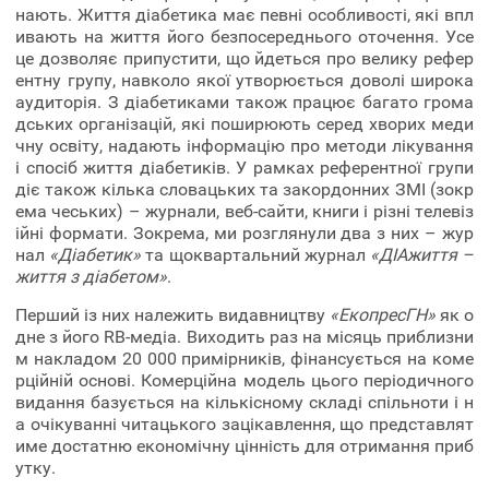
нають. Життя діабетика має певні особливості, які впл
ивають на життя його безпосереднього оточення. Усе
це дозволяє припустити, що йдеться про велику рефер
ентну групу, навколо якої утворюється доволі широка
аудиторія. З діабетиками також працює багато грома
дських організацій, які поширюють серед хворих меди
чну освіту, надають інформацію про методи лікування
і спосіб життя діабетиків. У рамках референтної групи
діє також кілька словацьких та закордонних ЗМІ (зокр
ема чеських) – журнали, веб-сайти, книги і різні телевіз
ійні формати. Зокрема, ми розглянули два з них – жур
нал
«Діабетик»
та щоквартальний журнал
«ДІАжиття –
життя з діабетом»
.
Перший із них належить видавництву
«ЕкопресГН»
як о
дне з його RB-медіа. Виходить раз на місяць приблизни
м накладом 20 000 примірників, фінансується на коме
рційній основі. Комерційна модель цього періодичного
видання базується на кількісному складі спільноти і н
а очікуванні читацького зацікавлення, що представлят
име достатню економічну цінність для отримання приб
утку.