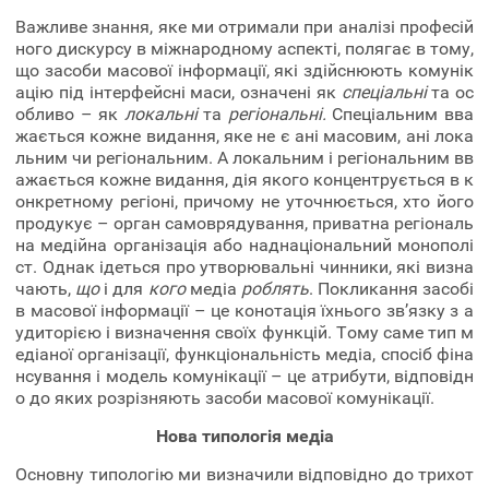
Важливе знання, яке ми отримали при аналізі професій
ного дискурсу в міжнародному аспекті, полягає в тому,
що засоби масової інформації, які здійснюють комунік
ацію під інтерфейсні маси, означені як
спеціальні
та ос
обливо – як
локальні
та
регіональні.
Спеціальним вва
жається кожне видання, яке не є ані масовим, ані лока
льним чи регіональним. А локальним і регіональним вв
ажається кожне видання, дія якого концентрується в к
онкретному регіоні, причому не уточнюється, хто його
продукує – орган самоврядування, приватна регіональ
на медійна організація або наднаціональний монополі
ст. Однак ідеться про утворювальні чинники, які визна
чають,
що
і для
кого
медіа
роблять
. Покликання засобі
в масової інформації – це конотація їхнього зв’язку з а
удиторією і визначення своїх функцій. Тому саме тип м
едіаної організації, функціональність медіа, спосіб фіна
нсування і модель комунікації – це атрибути, відповідн
о до яких розрізняють засоби масової комунікації.
Нова типологія медіа
Основну типологію ми визначили відповідно до трихот