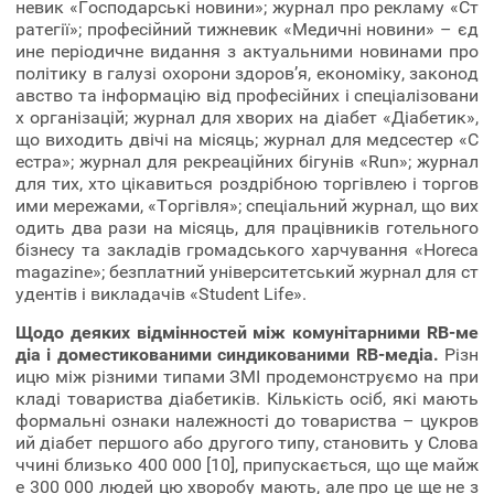
невик «Господарські новини»; журнал про рекламу «Ст
ратегії»; професійний тижневик «Медичні новини» – єд
ине періодичне видання з актуальними новинами про
політику в галузі охорони здоров’я, економіку, законод
авство та інформацію від професійних і спеціалізовани
х організацій; журнал для хворих на діабет «Діабетик»,
що виходить двічі на місяць; журнал для медсестер «С
естра»; журнал для рекреаційних бігунів «Run»; журнал
для тих, хто цікавиться роздрібною торгівлею і торгов
ими мережами, «Торгівля»; спеціальний журнал, що вих
одить два рази на місяць, для працівників готельного
бізнесу та закладів громадського харчування «Horeca
magazine»; безплатний університетський журнал для ст
удентів і викладачів «Student Life».
Щодо деяких відмінностей між комунітарними RB-ме
діа і доместикованими синдикованими RB-медіа.
Різн
ицю між різними типами ЗМІ продемонструємо на при
кладі товариства діабетиків. Кількість осіб, які мають
формальні ознаки належності до товариства – цукров
ий діабет першого або другого типу, становить у Слова
ччині близько 400 000 [10], припускається, що ще майж
е 300 000 людей цю хворобу мають, але про це ще не з