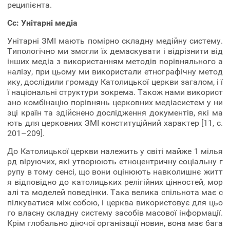
реципієнта.
Cc: Унітарні медіа
Унітарні ЗМІ мають помірно складну медійну систему.
Типологічно ми змогли їх демаскувати і відрізнити від
інших медіа з використанням методів порівняльного а
налізу, при цьому ми використали етнографічну метод
ику, дослідили громаду Католицької церкви загалом, і ї
ї національні структури зокрема. Також нами використ
ано комбінацію порівнянь церковних медіасистем у ни
зці країн та здійснено дослідження документів, які ма
ють для церковних ЗМІ конституційний характер [11, с.
201–209].
До Католицької церкви належить у світі майже 1 мілья
рд віруючих, які утворюють етноцентричну соціальну г
рупу в тому сенсі, що вони оцінюють навколишнє житт
я відповідно до католицьких релігійних цінностей, мор
алі та моделей поведінки. Така велика спільнота має с
пілкуватися між собою, і церква використовує для цьо
го власну складну систему засобів масової інформації.
Крім глобально діючої організації новин, вона має бага