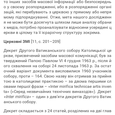
то інших засобів масової інформації або безпосереднь
о у своєму розпорядженні, або в розпорядженні органі
зацій, які перебувають з церквою у прямому або непря
мому підпорядкуванні. Отже, мета нашого дослідженн
я не може бути досягнута шляхом лише аналізу обрани
х медіа, потрібно проаналізувати відносини усередині ц
еркви в цілому та її ієрархічну структуру зокрема.
Церковні ЗМІ
[11, с. 201–209]
Декрет Другого Ватиканського собору Католицької це
ркви, присвячений засобам масової комунікації, був за
тверджений Папою Павлом VI 4 грудня 1963 р., після й
ого схвалення на соборі 24 листопада 1963 р. За остат
очний варіант документа висловилися 1960 учасників
собору, проти – 164. Свою назву він отримав за прийня
тою в католицизмі практикою – за двома першими сл
овами першої фрази – «Inter mirifica technicae artis inven
ta» («Серед незвичайних технічних винаходів»). Декрет
«Inter mirifica»
– один з дев’яти декретів Другого Ватик
анського собору.
Декрет складається з 24 статей, розділених на дві глав