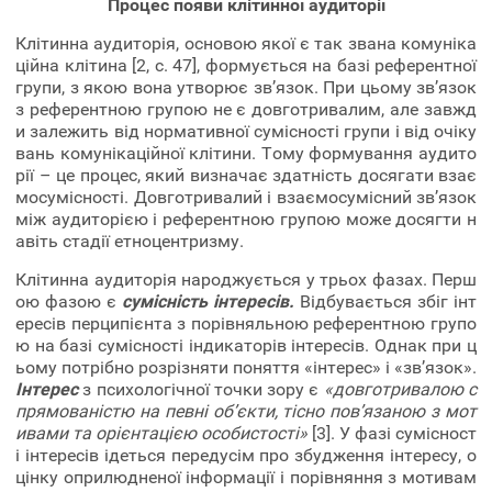
Процес появи клітинної аудиторії
Клітинна аудиторія, основою якої є так звана комуніка
ційна клітина [2, с. 47], формується на базі референтної
групи, з якою вона утворює зв’язок. При цьому зв’язок
з референтною групою не є довготривалим, але завжд
и залежить від нормативної сумісності групи і від очіку
вань комунікаційної клітини. Тому формування аудито
рії – це процес, який визначає здатність досягати взає
мосумісності. Довготривалий і взаємосумісний зв’язок
між аудиторією і референтною групою може досягти н
авіть стадії етноцентризму.
Клітинна аудиторія народжується у трьох фазах. Перш
ою фазою є
сумісність інтересів.
Відбувається збіг інт
ересів перципієнта з порівняльною референтною групо
ю на базі сумісності індикаторів інтересів. Однак при ц
ьому потрібно розрізняти поняття «інтерес» і «зв’язок».
Інтерес
з психологічної точки зору є
«довготривалою с
прямованістю на певні об’єкти, тісно пов’язаною з мот
ивами та орієнтацією особистості»
[3]. У фазі сумісност
і інтересів ідеться передусім про збудження інтересу, о
цінку оприлюдненої інформації і порівняння з мотивам