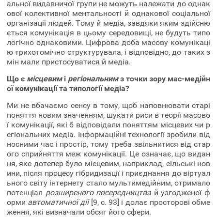
альної видавничої групи не можуть належати до однак
ової колективної ментальності й однакової соціальної
організації людей. Тому й медіа, завдяки яким здійсню
ється комунікація в цьому середовищі, не будуть типо
логічно однаковими. Цифрова доба масову комунікаці
ю трихотомічно структурувала, і відповідно, до таких з
мін мали пристосуватися й медіа.
Що є
місцевим
і
регіональним
з точки зору мас-медійн
ої комунікації та типології медіа?
Ми не вбачаємо сенсу в тому, щоб наповнювати старі
поняття новим значенням, шукати риси в теорії масово
ї комунікації, які б відповідали поняттям місцевих чи р
егіональних медіа. Інформаційні технології зробили від
носними час і простір, тому треба звільнитися від стар
ого сприйняття меж комунікації. Це означає, що видан
ня, яке дотепер було місцевим, наприклад, сільські нов
ини, після процесу гібридизації і приєднання до віртуал
ьного світу інтернету стало мультимедійним, отримало
потенціал
розширеного посередництва
й узгодженої ф
орми
автоматичної дії
[9, с. 93] і долає просторові обме
ження, які визначали обсяг його сфери.