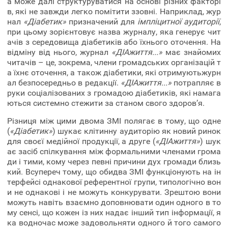
а може далі структуруватися на основі різних факторі
в, які не завжди легко помітити ззовні. Наприклад, жур
нал
«Діабетик»
призначений для
імпліцитної аудиторії
,
при цьому зорієнтовує назва журналу, яка генерує чит
ачів з середовища діабетиків або їхнього оточення. На
відміну від нього, журнал
«ДІАжиття...»
має знайомих
читачів – це, зокрема, члени громадських організацій т
а їхнє оточення, а також діабетики, які отримуютьжурн
ал безпосередньо в редакції.
«ДІАжиття...»
потрапляє в
руки соціалізованих з громадою діабетиків, які намага
ються системно стежити за станом свого здоров’я.
Різниця між цими двома ЗМІ полягає в тому, що одне
(
«Діабетик»
) шукає клітинну аудиторію як новий ринок
для своєї медійної продукції, а друге (
«ДІАжиття»
) шук
ає засіб спілкування між формальними членами грома
ди і тими, кому через певні причини дух громади близь
кий. Всупереч тому, що обидва ЗМІ функціонують на ін
терфейсі однакової референтної групи, типологічно вон
и не однакові і не можуть конкурувати. Зрештою вони
можуть навіть взаємно доповнювати один одного в то
му сенсі, що кожен із них надає інший тип інформації, я
ка водночас може задовольняти одного й того самого