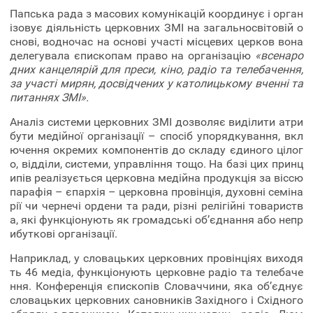
Папська рада з масових комунікацій координує і орган
ізовує діяльність церковних ЗМІ на загальносвітовій о
снові, водночас на основі участі місцевих церков вона
делегувала єпископам право на організацію
«всенаро
дних канцелярій для преси, кіно, радіо тa телебачення,
за участі мирян, досвідчених у католицькому вченні та
питаннях ЗМІ».
Аналіз системи церковних ЗМІ дозволяє виділити атри
бути медійної організації – спосіб упорядкування, вкл
ючення окремих компонентів до складу єдиного цілог
о, відділи, системи, управління тощо. На базі цих принц
ипів реалізується церковна медійна продукція за віссю
парафія – єпархія – церковна провінція, духовні семіна
рії чи чернечі ордени та ради, різні релігійні товариств
а, які функціонують як громадські об’єднання або непр
ибуткові організації.
Наприклад, у словацьких церковних провінціях виходя
ть 46 медіа, функціонують церковне радіо та телебаче
ння. Конференція єпископів Словаччини, яка об’єднує
словацьких церковних сановників Західного і Східного