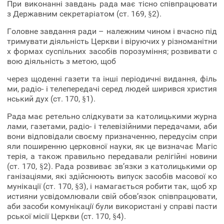
При виконанні завдань рада має тісно співпрацювати
з Державним секретаріатом (ст. 169, §2).
Головне завдання ради – належним чином і вчасно під
тримувати діяльність Церкви і віруючих у різноманітни
х формах суспільних засобів порозуміння; розвивати с
вою діяльність з метою, щоб
через щоденні газети та інші періодичні видання, філь
ми, радіо- і телепередачі серед людей ширився христия
нський дух (ст. 170, §1).
Рада має ретельно слідкувати за католицькими журна
лами, газетами, радіо- і телевізійними передачами, аби
вони відповідали своєму призначенню, передусім спри
яли поширенню церковної науки, як це визначає Магіс
терія, а також правильно передавали релігійні новини
(ст. 170, §2). Рада розвиває зв’язки з католицькими ор
ганізаціями, які здійснюють випуск засобів масової ко
мунікації (ст. 170, §3), і намагається робити так, щоб хр
истияни усвідомлювали свій обов’язок співпрацювати,
аби засоби комунікації були використані у справі пасти
рської місії Церкви (ст. 170, §4).