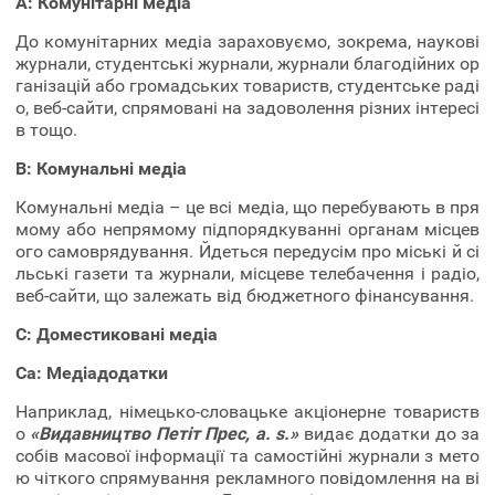
A: Комунітарні медіа
До комунітарних медіа зараховуємо, зокрема, наукові
журнали, студентські журнали, журнали благодійних ор
ганізацій або громадських товариств, студентське раді
о, веб-сайти, спрямовані на задоволення різних інтересі
в тощо.
B: Комунальні медіа
Комунальні медіа – це всі медіа, що перебувають в пря
мому або непрямому підпорядкуванні органам місцев
ого самоврядування. Йдеться передусім про міські й сі
льські газети та журнали, місцеве телебачення і радіо,
веб-сайти, що залежать від бюджетного фінансування.
C: Доместиковані медіа
Ca: Медіадодатки
Наприклад, німецько-словацьке акціонерне товариств
о
«Видавництво Петіт Прес, a. s.»
видає додатки до за
собів масової інформації та самостійні журнали з мето
ю чіткого спрямування рекламного повідомлення на ві