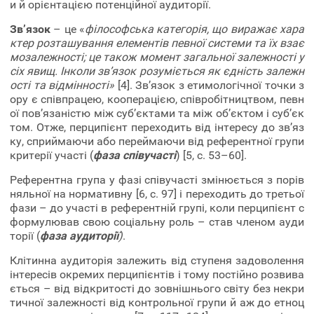
и й орієнтацією потенційної аудиторії.
Зв’язок
– це «
філософська категорія, що виражає хара
ктер розташування елементів певної системи та їх взає
мозалежності; це також момент загальної залежності у
сіх явищ. Інколи зв’язок розуміється як єдність залежн
ості та відмінності»
[4]. Зв’язок з етимологічної точки з
ору є співпрацею, кооперацією, співробітництвом, певн
ої пов’язаністю між суб’єктами та між об’єктом і суб’єк
том. Отже, перципієнт переходить від інтересу до зв’яз
ку, сприймаючи або переймаючи від референтної групи
критерії участі (
фаза співучасті
) [5, с. 53–60].
Референтна група у фазі співучасті змінюється з порів
няльної на нормативну [6, с. 97] і переходить до третьої
фази – до участі в референтній групі, коли перципієнт с
формулював свою соціальну роль – став членом ауди
торії (
фаза аудиторії
)
.
Клітинна аудиторія залежить від ступеня задоволення
інтересів окремих перципієнтів і тому постійно розвива
ється – від відкритості до зовнішнього світу без некри
тичної залежності від контрольної групи й аж до етноц