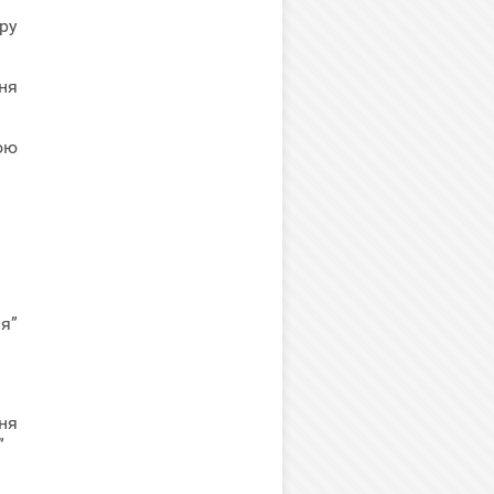
ру
ня
ою
я”
ня
”