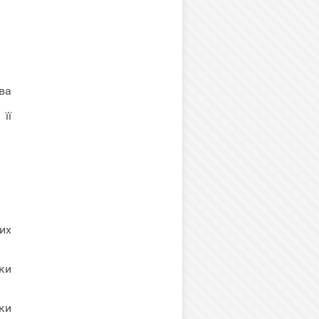
тва
її
их
ки
ки