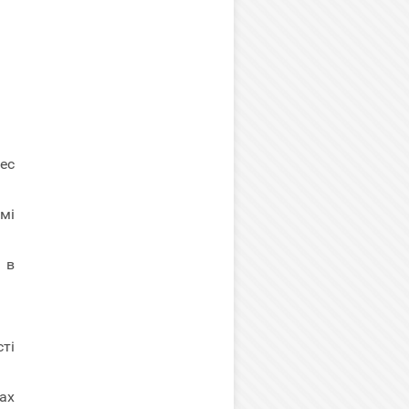
ес
мі
 в
ті
ах