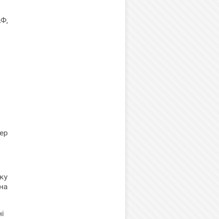
Ф,
ер
ку
на
ні