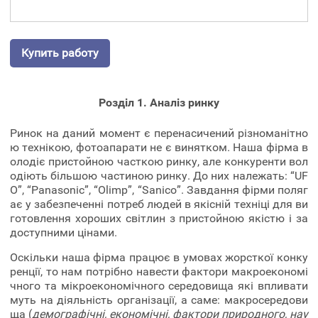
Купить работу
Розділ 1. Аналіз ринку
Ринок на даний момент є перенасичений різноманітно
ю технікою, фотоапарати не є винятком. Наша фірма в
олодіє пристойною часткою ринку, але конкуренти вол
одіють більшою частиною ринку. До них належать: “UF
O”, “Panasonic”, “Olimp”, “Sanico”. Завдання фірми поляг
ає у забезпеченні потреб людей в якісній техніці для ви
готовлення хороших світлин з пристойною якістю і за
доступними цінами.
Оскільки наша фірма працює в умовах жорсткої конку
ренції, то нам потрібно навести фактори макроекономі
чного та мікроекономічного середовища які впливати
муть на діяльність організації, а саме: макросередови
ща (
демографічні, економічні, фактори природного, нау