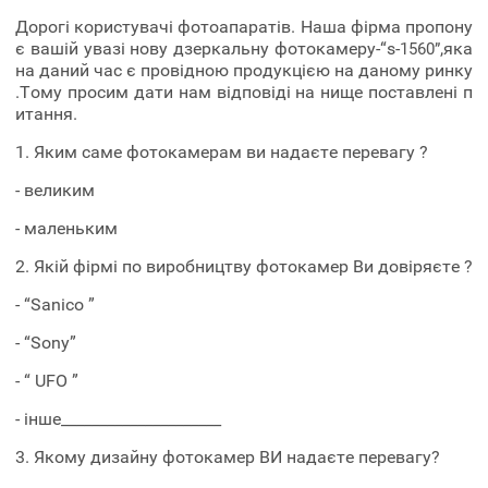
Дорогі користувачі фотоапаратів. Наша фірма пропону
є вашій увазі нову дзеркальну фотокамеру-“s-
,яка
1560”
на даний час є провідною продукцією на даному ринку
.Тому просим дати нам відповіді на нище поставлені п
итання.
1. Яким саме фотокамерам ви надаєте перевагу ?
- великим
- маленьким
2. Якій фірмі по виробництву фотокамер Ви довіряєте ?
- “Sanico ”
- “Sony”
- “ UFO ”
- інше_____________________
3. Якому дизайну фотокамер ВИ надаєте перевагу?