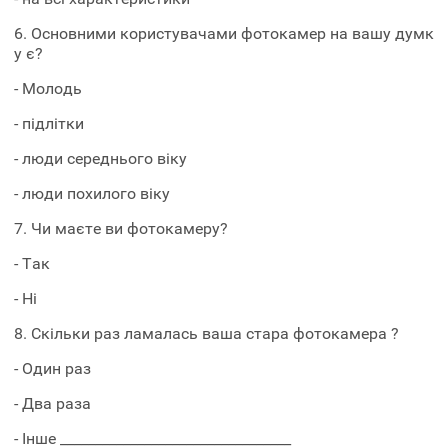
6. Основними користувачами фотокамер на вашу думк
у є?
- Молодь
- підлітки
- люди середнього віку
- люди похилого віку
7. Чи маєте ви фотокамеру?
- Так
- Ні
8. Скільки раз ламалась ваша стара фотокамера ?
- Один раз
- Два раза
- Інше _________________________________