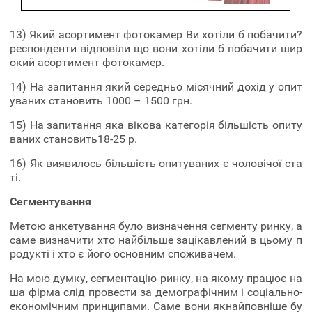
13) Який асортимент фотокамер Ви хотіли б побачити?
респонденти відповіли що вони хотіли б побачити шир
окий асортимент фотокамер.
14) На запитання який середньо місячний дохід у опит
уваних становить 1000 – 1500 грн.
15) На запитання яка вікова категорія більшість опиту
ваних становить18-25 р.
16) Як виявилось більшість опитуваних є чоловічої ста
ті.
Сегментування
Метою анкетування було визначення сегменту ринку, а
саме визначити хто найбільше зацікавлений в цьому п
родукті і хто є його основним споживачем.
На мою думку, сегментацію ринку, на якому працює на
ша фірма слід провести за демографічним і соціально-
економічним принципами. Саме вони якнайповніше бу