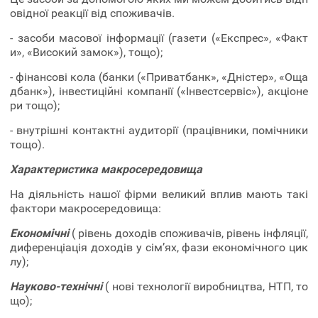
овідної реакції від споживачів.
- засоби масової інформації (газети («Експрес», «Факт
и», «Високий замок»), тощо);
- фінансові кола (банки («Приватбанк», «Дністер», «Оща
дбанк»), інвестиційні компанії («Інвестсервіс»), акціоне
ри тощо);
- внутрішні контактні аудиторії (працівники, помічники
тощо).
Характеристика макросередовища
На діяльність нашої фірми великий вплив мають такі
фактори макросередовища:
Економічн
і
( рівень доходів споживачів, рівень інфляції,
диференціація доходів у сім’ях, фази економічного цик
лу);
Науково-технічні
( нові технології виробництва, НТП, то
що);