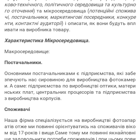
ково-технічного, політичного середовища та культурно
го оточення
) та мікросередовища (
потенційні спожива
чі, постачальники, маркетингові посередники, конкуре
нти, контактні аудиторії
) і описати, як вони будуть впл
ивати на виробника товару.
Характеристика Мікросередовища.
Макросередовище:
Постачальники.
Основними постачальниками є підприємства, які забе
зпечують нас сировиною для виробництва фотокамер
и. А саме: підприємства по виробництві оптики, матери
нських плат, центральних процесорів та підприємства
з виробництва корпусів.
Споживачі
Наша фірма спеціалізується на виробництві фотоапар
атів отже ми повинні орієнтуватись на споживачів віко
м від 17-років і вище.Саме тому ми повинні якнайповні
ше задовольнити потреби споживачів і при цьому пови