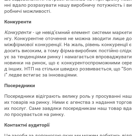
нні вдало розрахувати нашу виробничу потужність і ви
робничі можливості.
Конкуренти
Конкуренти -
це невід’ємний елемент системи маркети
нгу. Конкурентне оточення не можна зводити лише до
міжфірмової конкуренції. На жаль, рівень конкуренції є
досить високим, а тому фірма-виробник постійно слідк
ує за тенденціями ринку і намагається впроваджувати
новинки на ринок, що є конкурентоспроможними сере
д інших. НТП на стільки швидко розвивається, що “Son
i” ледве встигає за інноваціями.
Посередники
Посередники відіграють велику роль у просуванні наш
их товарів на ринку. Ними є агенства з надання торгов
их послуг. Саме завдяки посередникам наш товар вда
ло просувається на ринку.
Контактні аудиторії
Це засоби за допомогою яких ми можем добитись відп