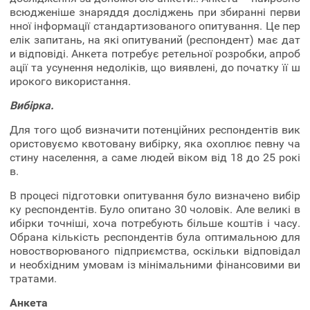
всюдженіше знаряддя досліджень при збиранні перви
нної інформації стандартизованого опитування. Це пер
елік запитань, на які опитуваний (респондент) має дат
и відповіді. Анкета потребує ретельної розробки, апроб
ації та усунення недоліків, що виявлені, до початку її ш
ирокого використання.
Вибірка.
Для того щоб визначити потенційних респондентів вик
ористовуємо квотовану вибірку, яка охоплює певну ча
стину населення, а саме людей віком від 18 до 25 рокі
в.
В процесі підготовки опитування було визначено вибір
ку респондентів. Було опитано 30 чоловік. Але великі в
ибірки точніші, хоча потребують більше коштів і часу.
Обрана кількість респондентів була оптимальною для
новостворюваного підприємства, оскільки відповідал
и необхідним умовам із мінімальними фінансовими ви
тратами.
Анкета