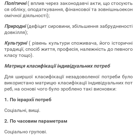
Політичні
( вплив через законодавчі акти, що стосують
ся обліку, оподаткування, фінансової та зовнішньоекон
омічної діяльності);
Природні
(дефіцит сировини, збільшення забрудненості
довкілля);
Культурні
( рівень культури споживача, його історичні
традиції, спосіб життя, професія, належність до певного
класу тощо).
Матриця класифікації індивідуальних потреб
Для ширшої класифікації незадоволеної потреби було
вико­ристано матрицю класифікації індивідуальних пот
реб, на основі чого було зроблено такі висновки:
1. По ієрархії потреб
Соціальні, вищі.
2. По часовим параметрам
Соціально групові.