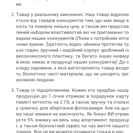
ик.
Товар у реальному виконанні. Наш товар відрізня
ється від товарів конкурентів тим, що має вищу я
кість та помірну низьку ціну, а також він представ
лений набором властивостей які не притаманні то
варам наших конкурентів.(Лінзи з потрійним опти
чним зумом. Здатність відео- зйомки протягом тр
ьох годин, зручний і надійний корпус зроблений із
високоякісного пластику, та багато інших іноваці
й яких немає в продукції наших конкурентів) До с
кладу сировини, з якої виготовляють товар входя
ть біологічно чисті матеріали, що не шкодять орг
анізмові людини.
Товар із підкріпленням. Кожен хто придбає нашу
продукцію до 1 січня отримає в подарунок карту
памяті міткістю на 2 Гб, а також зручну та стильн
у сумочку для зберігання фотокамери. Але на цьо
му наші знижки не закінчують. Як бонус ВИ отрим
уєте 5% знижку на весь наш асортимент продукці
ї, а також безплатний сервіс на час життя нашого
товару. Все це ви можете отримати тільки в нас.