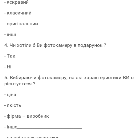
- яскравий
- класичний
- оригінальний
- інші
4. Чи хотіли б Ви фотокамеру в подарунок ?
- Так
- Ні
5. Вибираючи фотокамеру, на які характеристики ВИ о
рієнтуєтеся ?
- ціна
- якість
- фірма – виробник
- інше______________________________
- на всі характеристики