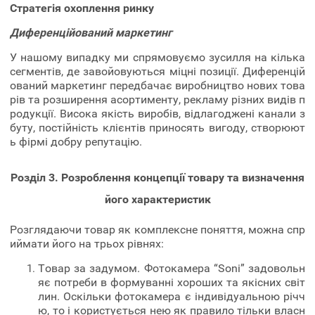
Стратегія охоплення ринку
Диференційований маркетинг
У нашому випадку ми спрямовуємо зусилля на кілька
сегментів, де завойовуються міцні позиції. Диференцій
ований маркетинг передбачає виробництво нових това
рів та розширення асортименту, рекламу різних видів п
родукції. Висока якість виробів, відлагоджені канали з
буту, постійність клієнтів приносять вигоду, створюют
ь фірмі добру репутацію.
Розділ 3. Розроблення концепції товару та визначення
його характеристик
Розглядаючи товар як комплексне поняття, можна спр
иймати його на трьох рівнях:
Товар за задумом. Фотокамера “Soni” задовольн
яє потреби в формуванні хороших та якісних світ
лин. Оскільки фотокамера є індивідуальною річч
ю, то і користується нею як правило тільки власн