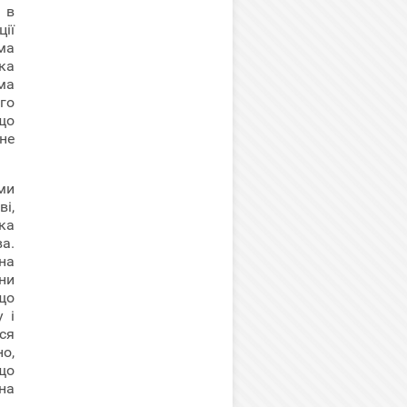
 в
ії
ма
яка
ма
го
що
не
ми
і,
ка
а.
на
ни
що
 і
ся
о,
що
на