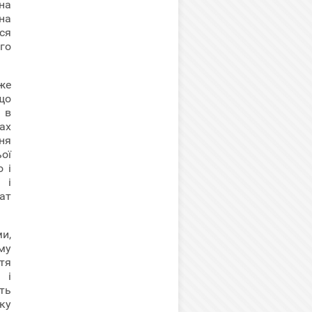
на
на
ся
го
же
що
 в
ах
ня
ої
 і
 і
ат
и,
му
тя
 і
ть
ку