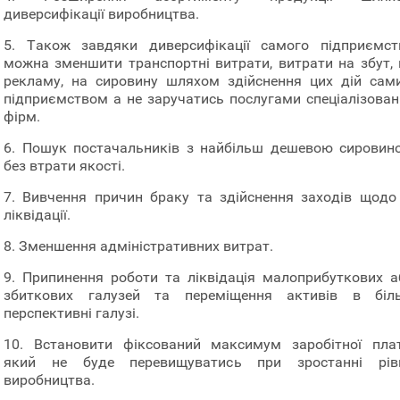
диверсифікації виробництва.
5. Також завдяки диверсифікації самого підприємст
можна зменшити транспортні витрати, витрати на збут, 
рекламу, на сировину шляхом здійснення цих дій сам
підприємством а не заручатись послугами спеціалізован
фірм.
6. Пошук постачальників з найбільш дешевою сировин
без втрати якості.
7. Вивчення причин браку та здійснення заходів щодо 
ліквідації.
8. Зменшення адміністративних витрат.
9. Припинення роботи та ліквідація малоприбуткових а
збиткових галузей та переміщення активів в біл
перспективні галузі.
10. Встановити фіксований максимум заробітної плат
який не буде перевищуватись при зростанні рів
виробництва.