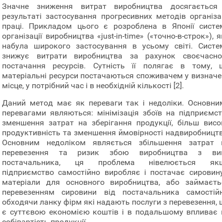
Значне зниження витрат виробництва досягається
результаті застосування прогресивних методів організац
праці. Прикладом цього є розроблена в Японії систе
організації виробництва «just-in-time» («точно-в-строк»), 
набула широкого застосування в усьому світі. Систе
знижує витрати виробництва за рахунок своєчасно
постачання ресурсів. Сутність її полягає в тому, 
матеріальні ресурси постачаються споживачем у визначе
місце, у потрібний час і в необхідній кількості [2].
Даний метод має як переваги так і недоліки. Основни
перевагами являються: мінімізація збоїв на підприємств
зменшення затрат на зберігання продукції, більш висо
продуктивність та зменшення ймовірності надвиробництв
Основним недоліком являється збільшення затрат 
перевезення та ризик збою виробництва з ви
постачальника, ця проблема нівелюється як
підприємство самостійно виробляє і постачає сировину
матеріали для основного виробництва, або займаєть
перевезенням сировини від постачальника самостійн
обходячи ланку фірм які надають послуги з перевезення, 
є суттєвою економією коштів і в подальшому впливає 
собівартість продукції.