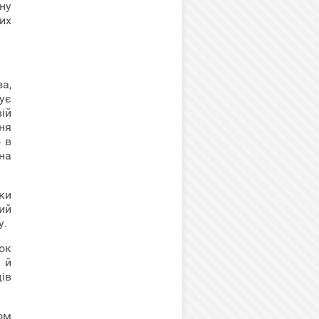
ану
их
а,
ує
ій
ня
 в
на
ки
ий
у.
ок
 й
ів
ом