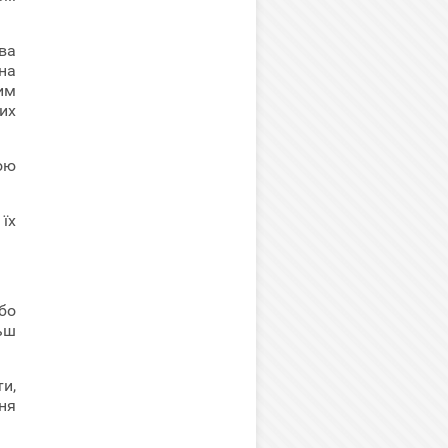
ва
на
им
их
ою
їх
бо
ьш
и,
ня