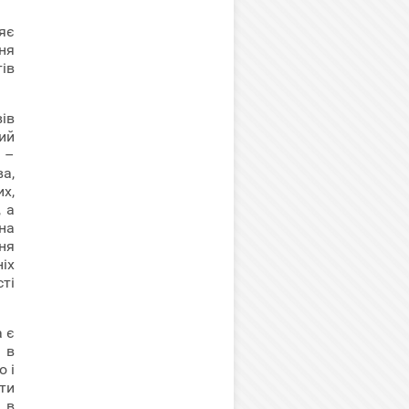
яє
ня
ів
ів
ий
 –
а,
х,
, а
на
ня
іх
ті
 є
 в
 і
ти
 в