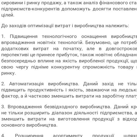
сировини і ринку продажу, а також аналіз фінансового ст
підприємств-конкурентів допоможуть досягти поставлен
цілей.
До заходів оптимізації витрат і виробництва належить:
1. Підвищення технологічного оснащення виробництв
впровадження новітніх технологій. Безумовно, це потреб
додаткових витрат на початку, але в довгостроков
перспективі це принесе прибуток, також новітнє обладнан
безпосередньо вплине на якість виробленої продукції, що
свою чергу підніме конкурентну спроможність товару 
ринку.
2. Автоматизація виробництва. Даний захід не тіль
підвищить продуктивність і якість, зважаючи на людськ
фактор, а й частково зменшить витрати на заробітну плат
3. Впровадження безвідходного виробництва. Даний кр
не тільки розширить діапазон діяльності підприємства, а
зменшить витрати на виготовлення продукції з відход
основного виробництва.
4. Розширення асортименту продукції шлях