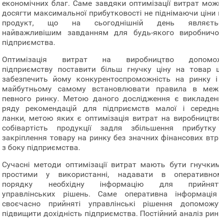
економічних благ. Саме завдяки оптимізації витрат мож
досягти максимальної прибутковості не піднімаючи ціни 
продукт, що на сьогоднішній день являєть
найважливішим завданням для будь-якого виробничо
підприємства.
Оптимізація витрат на виробництво допомо
підприємству поставити більш гнучку ціну на товар 
забезпечить йому конкурентоспроможність на ринку і
майбутньому самому встановлювати правила в меж
певного ринку. Метою даного дослідження є викладен
ряду рекомендацій для підприємств малої і середнь
ланки, метою яких є оптимізація витрат на виробництво
собівартість продукції задля збільшення прибутку
закріплення товару на ринку без значних фінансових втр
з боку підприємства.
Сучасні методи оптимізації витрат мають бути гнучким
простими у використанні, надавати в оперативно
порядку необхідну інформацію для прийнят
управлінських рішень. Саме оперативна інформація
своєчасно прийняті управлінські рішення допоможу
підвищити дохідність підприємства. Постійний аналіз рин