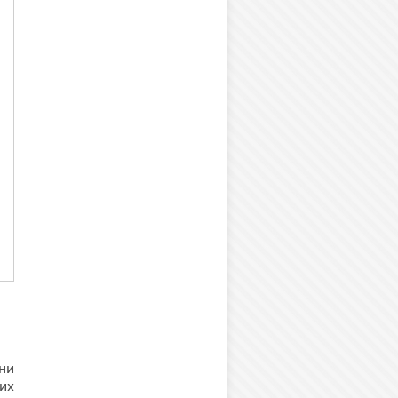
ни
их