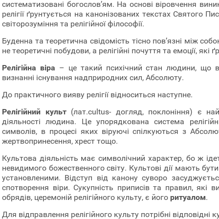
систематизовані богослов’ям. На основі віровчення виник
релігії ґрунтується на канонізованих текстах Святого Пи
світорозуміння та релігійної філософії.
Буденна та теоретична свідомість тісно пов’язні між со
не теоретичні побудови, а релігійні почуття та емоції, які ґ
Релігійна віра
– це такий психічний стан людини, що в
визнанні існування надприродних сил, Абсолюту.
До практичного вияву релігії відноситься наступне.
Релігійний культ
(лат.cultus- догляд, поклоніння) є на
діяльності людина. Це упорядкована система релігій
символів, в процесі яких віруючі спілкуються з Абсол
жертвопринесення, хрест тощо.
Культова діяльність має символічний характер, бо ж ід
невидимого божественного світу. Культові дії мають бут
установленими. Відступ від канону суворо засуджуєтьс
спотворення віри. Сукупність приписів та правил, які
обрядів, церемоній релігійного культу, є його
ритуалом
.
Для відправлення релігійного культу потрібні відповідні к