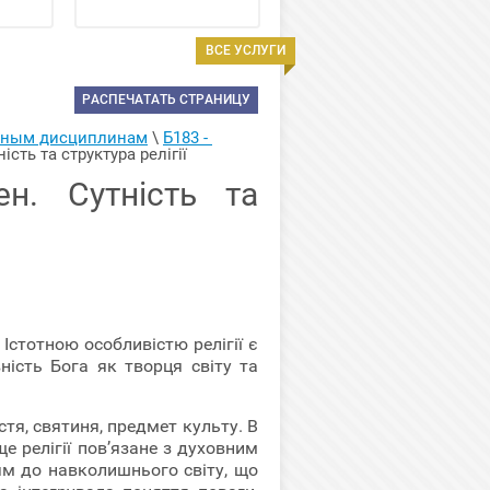
ВСЕ УСЛУГИ
РАСПЕЧАТАТЬ СТРАНИЦУ
арным дисциплинам
 \ 
Б183 - 
ість та структура релігії
ен. Сутність та
 Істотною особливістю релігії є
ність Бога як творця світу та
стя, святиня, предмет культу. В
е релігії пов’язане з духовним
ям до навколишнього світу, що