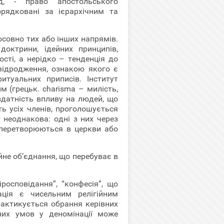
ад, - право апостольського
порядковані за ієрархічним та
тосовно тих або інших напрямів.
доктрини, ідейних принципів,
ості, а нерідко – тенденція до
 відродження, ознакою якого є
туальних приписів. Інститут
 (грецьк. charisma – милість,
здатність впливу на людей, що
ь усіх членів, проголошується
 неоднакова: одні з них через
 перетворюються в церкви або
ійне об’єднання, що перебуває в
росповідання”, “конфесія”, що
ація є чисельним релігійним
рактикується обрання керівних
вних умов у деномінації може