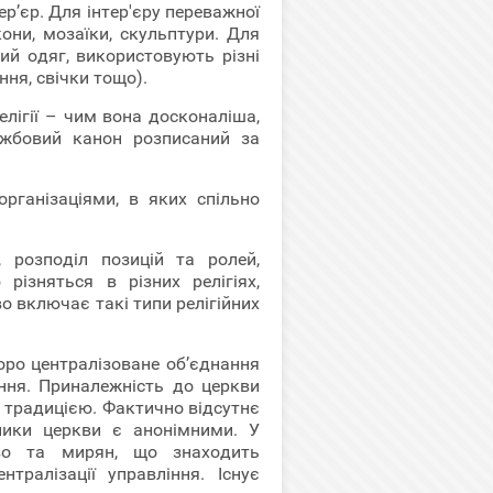
ер’єр. Для інтер'єру переважної
они, мозаїки, скульптури. Для
ий одяг, використовують різні
ня, свічки тощо).
лігії – чим вона досконаліша,
ужбовий канон розписаний за
організаціями, в яких спільно
и, розподіл позицій та ролей,
різняться в різних релігіях,
во включає такі типи релігійних
оро централізоване об’єднання
ання. Приналежність до церкви
а традицією. Фактично відсутнє
вники церкви є анонімними. У
во та мирян, що знаходить
нтралізації управління. Існує