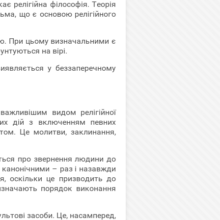
ає релігійна філософія. Теорія
сьма, що є основою релігійного
бою. При цьому визначальними є
рунтуються на вірі.
иявляється у беззаперечному
йважливішим видом релігійної
них дій з включенням певних
ютом. Це молитви, заклинання,
еться про звернення людини до
и канонічними – раз і назавжди
я, оскільки це призводить до
 визначають порядок виконання
ультові засоби. Це, насамперед,