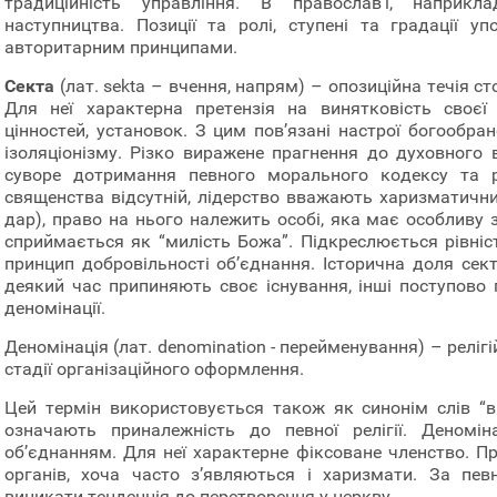
традиційність управління. В православ’ї, наприкл
наступництва. Позиції та ролі, ступені та градації у
авторитарним принципами.
Секта
(лат. sekta – вчення, напрям) – опозиційна течія с
Для неї характерна претензія на винятковість своєї 
цінностей, установок. З цим пов’язані настрої богообран
ізоляціонізму. Різко виражене прагнення до духовного
суворе дотримання певного морального кодексу та ри
священства відсутній, лідерство вважають харизматичним
дар), право на нього належить особі, яка має особливу 
сприймається як “милість Божа”. Підкреслюється рівніст
принцип добровільності об’єднання. Історична доля сект
деякий час припиняють своє існування, інші поступово
деномінації.
Деномінація (лат. denomination - перейменування) – реліг
стадії організаційного оформлення.
Цей термін використовується також як синонім слів “ві
означають приналежність до певної релігії. Деномін
об’єднанням. Для неї характерне фіксоване членство. П
органів, хоча часто з’являються і харизмати. За пе
виникати тенденція до перетворення у церкву.