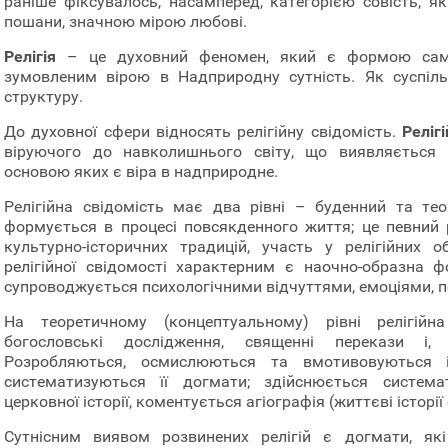
раніше фіксувалось, насамперед, категорією совість, як
пошани, значною мірою любові.
Релігія
– це духовний феномен, який є формою само
зумовленим вірою в Надприродну сутність. Як суспіл
структуру.
До духовної сфери відносять релігійну свідомість.
Реліг
віруючого до навколишнього світу, що виявляється в
основою яких є віра в надприродне.
Релігійна свідомість має два рівні – буденний та тео
формується в процесі повсякденного життя; це певний 
культурно-історичних традицій, участь у релігійних 
релігійної свідомості характерним є наочно-образна ф
супроводжується психологічними відчуттями, емоціями, 
На теоретичному (концептуальному) рівні релігійн
богословські дослідження, священні перекази і, 
Розробляються, осмислюються та вмотивовуються ід
систематизуються її догмати; здійснюється системат
церковної історії, коментується агіографія (життєві історії
Сутнісним виявом розвинених релігій є догмати, як