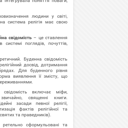
а інтегрувала поняття поваги,
визначення людини у світі,
ьна система релігія має свою
ійна свідомість
– це ставлення
 системі поглядів, почуттів,
ретичний. Буденна свідомість
релігійний досвід, дотримання
обрядах. Для буденного рівня
орма виявлення її змісту, що
переживаннями.
а свідомість включає міфи,
звичайно, священні книги.
ейні засади певної релігії,
изація фактів релігійної та
 святих та праведників).
і ретельно сформульовані та