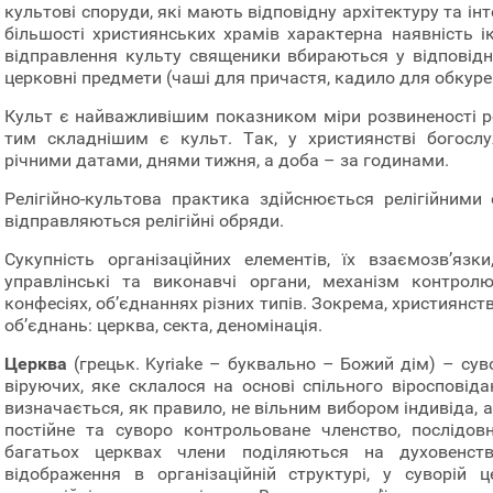
культові споруди, які мають відповідну архітектуру та інт
більшості християнських храмів характерна наявність ік
відправлення культу священики вбираються у відповідн
церковні предмети (чаші для причастя, кадило для обкурен
Культ є найважливішим показником міри розвиненості ре
тим складнішим є культ. Так, у християнстві богосл
річними датами, днями тижня, а доба – за годинами.
Релігійно-культова практика здійснюється релігійними 
відправляються релігійні обряди.
Сукупність організаційних елементів, їх взаємозв’язк
управлінські та виконавчі органи, механізм контролю 
конфесіях, об’єднаннях різних типів. Зокрема, християнст
об’єднань: церква, секта, деномінація.
Церква
(грецьк. Kyriake – буквально – Божий дім) – сув
віруючих, яке склалося на основі спільного віросповід
визначається, як правило, не вільним вибором індивіда, 
постійне та суворо контрольоване членство, послідо
багатьох церквах члени поділяються на духовенст
відображення в організаційній структурі, у суворій це