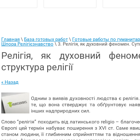
Главная
 \ 
База готовых работ
 \ 
Готовые работы по гуманит
Шпора Релігієзнавство
 \ 
3. Релігія, як духовний феномен. Сутн
Релігія, як духовний феном
структура релігії
« Назад
Одним з виявів духовності людства є релігія.
те, що вона стверджує та обґрунтовує наяв
інших надприродних сил.
Слово “релігія” походить від латинського religio – благоче
Європі цей термін набуває поширення з ХVI ст. Саме явищ
станом людини, її глибинним сприйняттям та відношенн