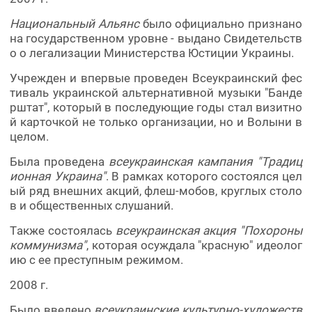
Национальный Альянс
было официально признано
на государственном уровне - выдано Свидетельств
о о легализации Министерства Юстиции Украины.
Учрежден и впервые проведен Всеукраинский фес
тиваль украинской альтернативной музыки "Банде
рштат", который в последующие годы стал визитно
й карточкой не только организации, но и Волыни в
целом.
Была проведена
всеукраинская кампания "Традиц
ионная Украина"
. В рамках которого состоялся цел
ый ряд внешних акций, флеш-мобов, круглых столо
в и общественных слушаний.
Также состоялась
всеукраинская акция "Похороны
коммунизма"
, которая осуждала "красную" идеолог
ию с ее преступным режимом.
2008 г.
Было введено
всеукраинские культурно-художеств