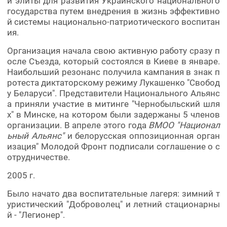
й элиты для развития Украинского национального
государства путем внедрения в жизнь эффективно
й системы национально-патриотического воспитан
ия.
Организация начала свою активную работу сразу п
осле Съезда, который состоялся в Киеве в январе.
Наибольший резонанс получила кампания в знак п
ротеста диктаторскому режиму Лукашенко "Свобод
у Беларуси". Представители Национального Альянс
а приняли участие в митинге "Чернобыльский шля
х" в Минске, на котором были задержаны 5 членов
организации. В апреле этого года
ВМОО "Национал
ьный Альянс"
и белорусская оппозиционная орган
изация" Молодой Фронт подписали соглашение о с
отрудничестве.
2005 г.
Было начато два воспитательные лагеря: зимний т
уристический "Доброволец" и летний стационарны
й - "Легионер".