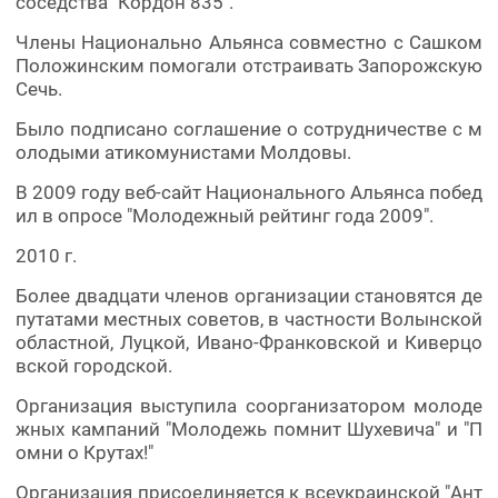
соседства "Кордон 835".
Члены Национально Альянса совместно с Сашком
Положинским помогали отстраивать Запорожскую
Сечь.
Было подписано соглашение о сотрудничестве с м
олодыми атикомунистами Молдовы.
В 2009 году веб-сайт Национального Альянса побед
ил в опросе "Молодежный рейтинг года 2009".
2010 г.
Более двадцати членов организации становятся де
путатами местных советов, в частности Волынской
областной, Луцкой, Ивано-Франковской и Киверцо
вской городской.
Организация выступила соорганизатором молоде
жных кампаний "Молодежь помнит Шухевича" и "П
омни о Крутах!"
Организация присоединяется к всеукраинской "Ант