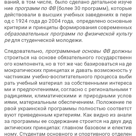
ваний, в том числе, было сделано детальное изуче
ние
программ по ФВ
(более 30 программ), которые
действовали в высших учебных заведениях в пери
од с 1924 года до 2004 года, определено основные
критерии и принципы формирования современных
образовательных программ по физической культу
ре
для студенческой молодежи.
Следовательно,
программные основы ФВ
должны
строиться на основе обязательного государственн
ого компонента, но в тот же час базироваться на де
мократических принципах и давать возможность у
частникам учебно-воспитательного процесса выби
рать учебный материал за собственными интереса
ми и предпочтениями, согласно с региональными т
радициями, климатическими и природными услов
иями, материальным обеспечением. Положение пе
рвой украинской программы полностью соответст
вуют приведенным критериям. Как видно из анали
за программы ее содержание строится на двух дид
актических принципах: главном базовом и електив
ному. Студентам основного и спортивного отделен