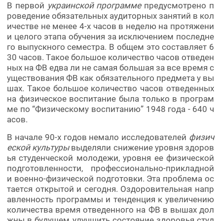
В первой
украинской программе
предусмотрено п
роведение обязательных аудиторных занятий в кол
ичестве не менее 4-х часов в неделю на протяжени
и целого этапа обучения за исключением последне
го выпускного семестра. В общем это составляет 6
30 часов. Такое большое количество часов отведен
ных на ФВ едва ли не самая большая за все время с
уществования ФВ как обязательного предмета у вы
шах. Такое большое количество часов отведенных
на физическое воспитание была только в програм
ме по “Физическому воспитанию” 1948 года - 640 ч
асов.
В начале 90-х годов немало исследователей
физич
еской культуры
выделяли снижение уровня здоров
ья студенческой молодежи, уровня ее физической
подготовленности, профессионально-прикладной
и военно-физической подготовки. Эта проблема ос
тается открытой и сегодня. Оздоровительная напр
авленность программы и тенденция к увеличению
количества время отведенного на ФВ в вышах дол
жны в будущем улучшить состояние здоровья студ