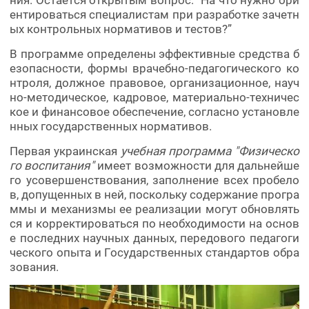
ния. Остается открытым вопрос: “На что нужно ори
ентироваться специалистам при разработке зачетн
ых контрольных нормативов и тестов?”
В программе определены эффективные средства б
езопасности, формы врачебно-педагогического ко
нтроля, должное правовое, организационное, науч
но-методическое, кадровое, материально-техничес
кое и финансовое обеспечение, согласно установле
нных государственных нормативов.
Первая украинская
учебная программа "Физическо
го воспитания"
имеет возможности для дальнейше
го усовершенствования, заполнение всех пробело
в, допущенных в ней, поскольку содержание програ
ммы и механизмы ее реализации могут обновлять
ся и корректироваться по необходимости на основ
е последних научных данных, передового педагоги
ческого опыта и Государственных стандартов обра
зования.