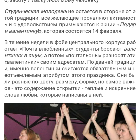
Студенческая молодежь
не остается в стороне от э
той традиции: все желающие проявляют активност
ь и с удовольствием примыкаются к акции «
Подар
и валентинку
!», которая состоится 14 февраля.
В течение недели в фойе центрального корпуса раб
отает «Почта влюбленных», студенты бросают
вале
нтинки в ящик
, а потом «почтальоны» разносят эти
«валентинки» своим адресатам. По давней традици
и, именно валентинки считаются обязательным и н
еотъемлемым атрибутом этого праздника. Они бы
ли разные по цвету, размеру, форме, но самое важн
ое - это содержание открытки - теплые и искренние
слова любви, которые написаны в ней.