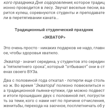
кого праздника Дня оздоровления
, которое традиц
ионно проводится в лесу. Звучат веселые песни, ва
рится кулеш, соревнуются студенты и преподавате
ли в перетягивании каната...
Традиционный студенческий праздник
«ЭКВАТОР»
Это очень просто - никаких подарков не надо, главн
ое, чтобы здоровья хватило.
Экватор
- значит середина, у студентов это середин
а "пятилетнего срока", который “отбывают” они в ст
енах своего ВУЗа.
Два с половиной года откатал - потерпи еще столь
ко ж. Во время "
Экватора
" полезно повеселиться н
а традиционной пьянке-кутежи, где можно подвест
и итоги прошедших двух с половиной лет, погрусти
ть за теми, кого с нами нет по причине отчисления,
женитьбы, перехода на заочное, посплетничать об у