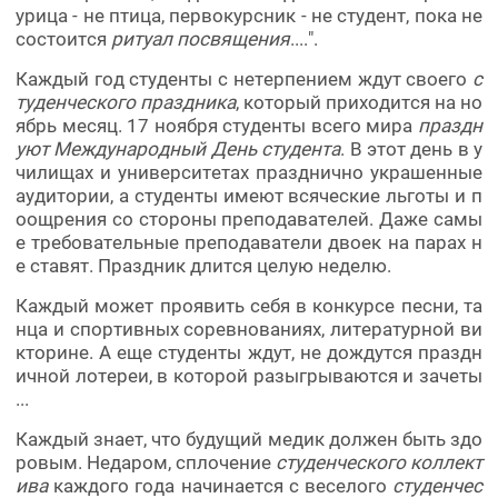
урица - не птица, первокурсник - не студент, пока не
состоится
ритуал посвящения
....".
Каждый год студенты с нетерпением ждут своего
с
туденческого праздника
, который приходится на но
ябрь месяц. 17 ноября студенты всего мира
праздн
уют Международный День студента
. В этот день в у
чилищах и университетах празднично украшенные
аудитории, а студенты имеют всяческие льготы и п
оощрения со стороны преподавателей. Даже самы
е требовательные преподаватели двоек на парах н
е ставят. Праздник длится целую неделю.
Каждый может проявить себя в конкурсе песни, та
нца и спортивных соревнованиях, литературной ви
кторине. А еще студенты ждут, не дождутся праздн
ичной лотереи, в которой разыгрываются и зачеты
...
Каждый знает, что будущий медик должен быть здо
ровым. Недаром, сплочение
студенческого коллект
ива
каждого года начинается с веселого
студенчес