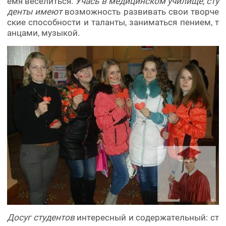
емя веселиться.
Учась в медицинском училище, сту
денты имеют
возможность развивать свои творче
ские способности и таланты, заниматься пением, т
анцами, музыкой.
Досуг студентов
интересный и содержательный: ст