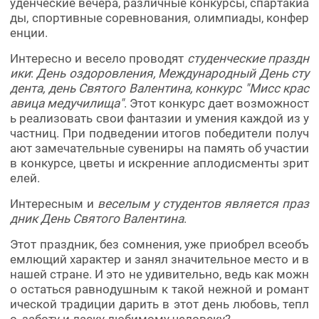
уденческие вечера, различные конкурсы, спартакиа
ды, спортивные соревнования, олимпиады, конфер
енции.
Интересно и весело проводят
студенческие праздн
ики
:
День оздоровления, Международный День сту
дента, день Святого Валентина, конкурс "Мисс крас
авица медучилища"
. Этот конкурс дает возможност
ь реализовать свои фантазии и умения каждой из у
частниц. При подведении итогов победители получ
ают замечательные сувениры на память об участии
в конкурсе, цветы и искренние аплодисменты зрит
елей.
Интересным и
веселым у студентов является праз
дник День Святого Валентина
.
Этот праздник, без сомнения, уже приобрел всеобъ
емлющий характер и занял значительное место и в
нашей стране. И это не удивительно, ведь как можн
о остаться равнодушным к такой нежной и романт
ической традиции дарить в этот день любовь, тепл
о, заботу и ласку любимому человеку?