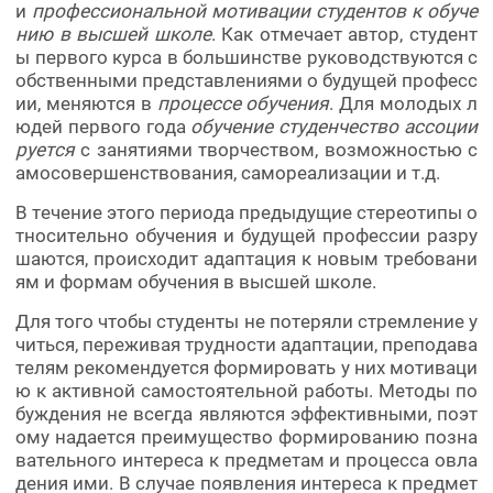
и
профессиональной мотивации студентов к обуче
нию в высшей школе
. Как отмечает автор, студент
ы первого курса в большинстве руководствуются с
обственными представлениями о будущей професс
ии, меняются в
процессе обучения
. Для молодых л
юдей первого года
обучение студенчество ассоции
руется
с занятиями творчеством, возможностью с
амосовершенствования, самореализации и т.д.
В течение этого периода предыдущие стереотипы о
тносительно обучения и будущей профессии разру
шаются, происходит адаптация к новым требовани
ям и формам обучения в высшей школе.
Для того чтобы студенты не потеряли стремление у
читься, переживая трудности адаптации, преподава
телям рекомендуется формировать у них мотиваци
ю к активной самостоятельной работы. Методы по
буждения не всегда являются эффективными, поэт
ому надается преимущество формированию позна
вательного интереса к предметам и процесса овла
дения ими. В случае появления интереса к предмет