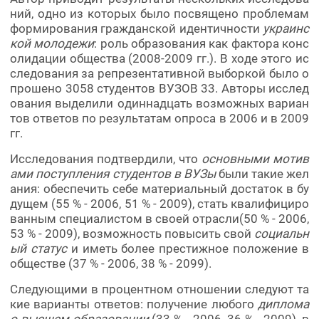
ний, одно из которых было посвящено проблемам
формирования гражданской идентичности
украинс
кой молодежи
: роль образования как фактора конс
олидации общества (2008-2009 гг.). В ходе этого ис
следования за репрезентативной выборкой было о
прошено 3058 студентов ВУЗОВ 33. Авторы исслед
ования выделили одиннадцать возможных вариан
тов ответов по результатам опроса в 2006 и в 2009
гг.
Исследования подтвердили, что
основными мотив
ами поступления студентов в ВУЗы
были такие жел
ания: обеспечить себе материальный достаток в бу
дущем (55 % - 2006, 51 % - 2009), стать квалифициро
ванным специалистом в своей отрасли(50 % - 2006,
53 % - 2009), возможность повысить свой
социальн
ый статус
и иметь более престижное положение в
обществе (37 % - 2006, 38 % - 2099).
Следующими в процентном отношении следуют та
кие варианты ответов: получение любого
диплома
о высшем образовании
(33 % - 2006, 36 % - 2009), в