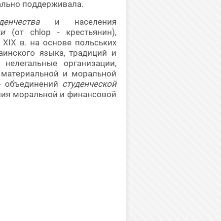
ально поддерживала.
енчества
и населения
ми
(от chlop - крестьянин),
 XIX в. на основе польських
аинского языка, традиций и
 нелегальные организации,
 материальной и моральной
 - объединений
студенческой
ания моральной и финансовой