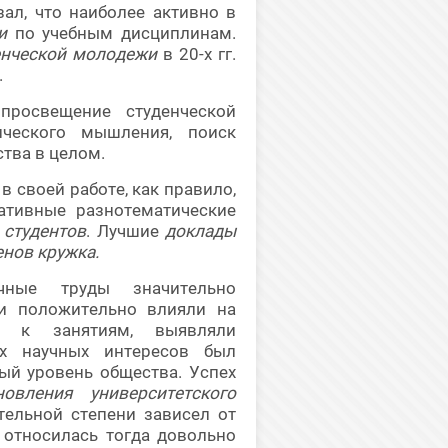
ал, что наиболее активно в
и
по учебным дисциплинам.
енческой молодежи
в 20-х гг.
.
росвещение студенческой
ического мышления, поиск
ства в целом.
в своей работе, как правило,
ативные разнотематические
 студентов
. Лучшие
доклады
енов кружка.
чные труды значительно
 и положительно влияли на
 к занятиям, выявляли
их научных интересов был
ый уровень общества. Успех
новления университетского
тельной степени зависел от
 относилась тогда довольно