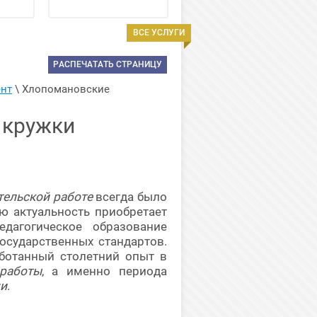
ВСЕ УСЛУГИ
РАСПЕЧАТАТЬ СТРАНИЦУ
ент
 \ 
Хлопомановские 
 кружки
тельской работе
всегда было
ю актуальность приобретает
едагогическое образование
осударственных стандартов.
ботанный столетний опыт в
 работы
, а именно периода
ми
.