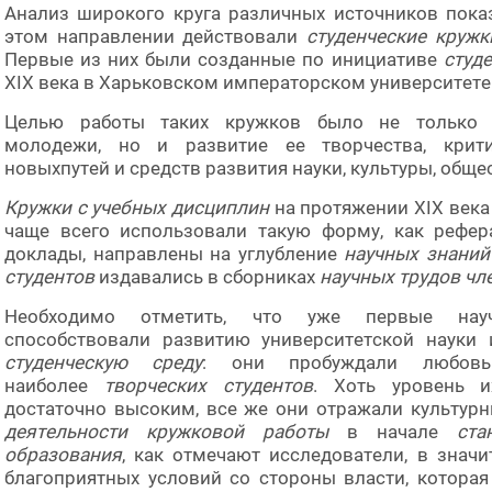
Анализ широкого круга различных источников показ
этом направлении действовали
студенческие кружк
Первые из них были созданные по инициативе
студ
XIX века в Харьковском императорском университете
Целью работы таких кружков было не только п
молодежи, но и развитие ее творчества, крит
новыхпутей и средств развития науки, культуры, обще
Кружки с учебных дисциплин
на протяжении XIX века 
чаще всего использовали такую форму, как рефер
доклады, направлены на углубление
научных знаний
студентов
издавались в сборниках
научных трудов чл
Необходимо отметить, что уже первые нау
способствовали развитию университетской науки
студенческую среду
: они пробуждали любовь
наиболее
творческих студентов
. Хоть уровень 
достаточно высоким, все же они отражали культурн
деятельности
кружковой работы
в начале
ста
образования
, как отмечают исследователи, в значи
благоприятных условий со стороны власти, которая