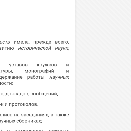
еств
имела, прежде всего,
азвитию
исторической науки,
ий, уставов кружков и
тературы, монографий и
одержание работы
научных
ности:
в, докладов, сообщений;
ок и протоколов.
ались на заседаниях, а также
аучных сборниках;