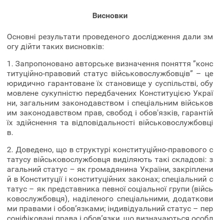
Висновки
Основні результати проведеного дослідження дали зм
огу дійти таких висновків:
1. Запропоновано авторське визначення поняття ”конс
титуційно-правовий статус військовослужбовців” – це
юридично гарантоване їх становище у суспільстві, обу
мовлене сукупністю передбачених Конституцією Украї
ни, загальним законодавством і спеціальним військов
им законодавством прав, свобод і обов'язків, гарантій
їх здійснення та відповідальності військовослужбовці
в.
2. Доведено, що в структурі конституційно-правового с
татусу військовослужбовця виділяють такі складові: з
агальний статус – як громадянина України, закріплени
й в Конституції і конституційних законах; спеціальний с
татус – як представника певної соціальної групи (війсь
ковослужбовця), наділеного спеціальними, додаткови
ми правами і обов’язками; індивідуальний статус – пер
соніфіковані права і обов’язки, що визначаються особл