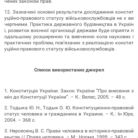
чених законом прав.
12. Зазначені основні результати дослідження констит
уційно-правового статусу військовослужбовців не є ви
черпними. Практика державного будівництва в Україн
і, розвиток воєнної організації держави буде сприяти п
одальшому розширенню та вивченню кола наукових і
практичних проблем, пов’язаних з реалізацією констит
уційно-правового статусу військовослужбовців.
Список використаних джерел
1. Конституція України: Закон України “Про внесення з
мін до Конституції України”. – К.: Велес, 2005. – 48 с.
2. Тодыка Ю. Н., Тодык О. Ю. Конституционно-правовой
статус человека и гражданина в Украине. – К.: Ін Юре,
2004. – 368 с.
3. Нерсесянц В. С. Права человека в историко-правовой
мысли // Права человека. – М.: Норма, 1999. – 343 с.