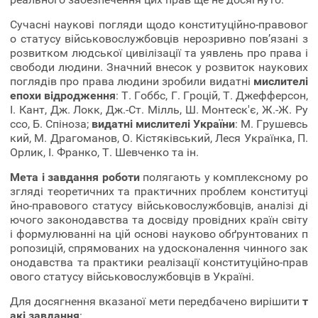
Сучасні наукові погляди щодо конституційно-правовог
о статусу військовослужбовців нерозривно пов’язані з
розвитком людської цивілізації та уявлень про права і
свободи людини. Значний внесок у розвиток наукових
поглядів про права людини зробили видатні
мислителі
епохи відродження
: Т. Гоббс, Г. Гроцій, Т. Джефферсон,
І. Кант, Дж. Локк, Дж.-Ст. Мілль, Ш. Монтеск'є, Ж.-Ж. Ру
ссо, Б. Спіноза;
видатні мислителі України
: М. Грушевсь
кий, М. Драгоманов, О. Кістяківський, Леся Українка, П.
Орлик, І. Франко, Т. Шевченко та ін.
Мета і завдання роботи
полягають у комплексному ро
згляді теоретичних та практичних проблем конституці
йно-правового статусу військовослужбовців, аналізі ді
ючого законодавства та досвіду провідних країн світу
і формулюванні на цій основі науково обґрунтованих п
ропозицій, спрямованих на удосконалення чинного зак
онодавства та практики реалізації конституційно-прав
ового статусу військовослужбовців в Україні.
Для досягнення вказаної мети передбачено вирішити
т
акі завдання
: