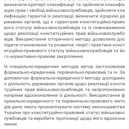
визначити критерії класифікації та здійснити класифік
ацію прав і свобод військовослужбовців, здійснити кла
сифікацію гарантій їх реалізації, визначити ієрархію де
ржавних органів, що є гарантами конституційно-право
вого статусу військовослужбовців та їх повноваження
щодо реалізації конституційних прав військовослужбо
вців. Використання історичного методу дозволило дос
лідити становлення та розвиток теорії і практики конст
итуційно-правового статусу військовослужбовців та йо
го нормативно-правове закріплення.
Із спеціально-юридичних методів автор застосовував
формально-юридичний, порівняльно-правовий та ін. За
допомогою формально-юридичного методу досліджен
о діяльність державних органів щодо реалізації консти
туційних прав військовослужбовців та запропоновано
напрями вдосконалення їх діяльності. Використання ф
ормально-юридичного та порівняльно-правового мето
дів дало змогу проаналізувати систему законодавства
України про конституційно-правовий статус військовос
лужбовців та виробити пропозиції щодо його вдоскона
лення.