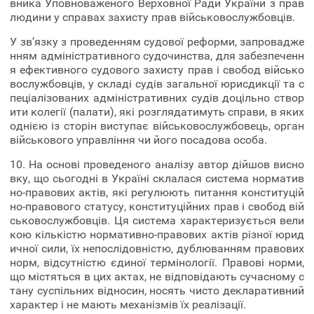
вника Уповноваженого Верховної Ради України з прав
людини у справах захисту прав військовослужбовців.
У зв’язку з проведенням судової реформи, запровадже
нням адміністративного судочинства, для забезпеченн
я ефективного судового захисту прав і свобод військо
вослужбовців, у складі судів загальної юрисдикції та с
пеціалізованих адміністративних судів доцільно створ
ити колегії (палати), які розглядатимуть справи, в яких
однією із сторін виступає військовослужбовець, орган
військового управління чи його посадова особа.
10. На основі проведеного аналізу автор дійшов висно
вку, що сьогодні в Україні склалася система норматив
но-правових актів, які регулюють питання конституцій
но-правового статусу, конституційних прав і свобод вій
ськовослужбовців. Ця система характеризується вели
кою кількістю нормативно-правових актів різної юрид
ичної сили, їх непослідовністю, дублюванням правових
норм, відсутністю єдиної термінології. Правові норми,
що містяться в цих актах, не відповідають сучасному с
тану суспільних відносин, носять чисто декларативний
характер і не мають механізмів їх реалізації.