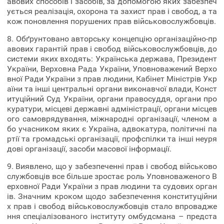
авових способів і засобів, за допомогою яких забезпеч
ується реалізація, охорона та захист прав і свобод, а та
кож поновлення порушених прав військовослужбовців.
8. Обґрунтовано авторську концепцію організаційно-пр
авових гарантій прав і свобод військовослужбовців, до
системи яких входять: Українська держава, Президент
України, Верховна Рада України, Уповноважений Верхо
вної Ради України з прав людини, Кабінет Міністрів Укр
аїни та інші центральні органи виконавчої влади, Конст
итуційний Суд України, органи правосуддя, органи про
куратури, місцеві державні адміністрації, органи місцев
ого самоврядування, міжнародні організації, членом а
бо учасником яких є Україна, адвокатура, політичні па
ртії та громадські організації, профспілки та інші неуря
дові організації, засоби масової інформації.
9. Виявлено, що у забезпеченні прав і свобод військово
службовців все більше зростає роль Уповноваженого В
ерховної Ради України з прав людини та судових орган
ів. Значним кроком щодо забезпечення конституційни
х прав і свобод військовослужбовців стало впровадже
ння спеціалізованого інституту омбудсмана – предста