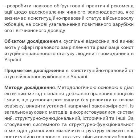
- розробити науково обґрунтовані практичні рекоменд
ації щодо вдосконалення чинного законодавства, яке
визначає конституційно-правовий статус військовослу
жбовців, на основі узагальнення позитивного зарубіжн
ого і вітчизняного досвіду.
Об'єктом
дослідження
є суспільні відносини, які виник
ають у сфері правового закріплення та реалізації конст
итуційно-правовового статусу людини і громадянина в
Україні.
Предметом дослідження
є конституційно-правовий ст
атус військовослужбовців в Україні.
Методи дослідження
. Методологічною основою є діал
ектичний метод пізнання державно-правових процесів
і явищ, що дозволяє розглянути їх у розвитку та взаєм
озв’язку, виявити усталені напрями і закономірності. Із
загальнонаукових методів використовувалися систем
ний, структурно-функціональний, історичний та інші. За
стосування системного та структурно-функціональног
о методів дозволило визначити структуру елементів к
онституційно-правового статусу військовослужбовців,