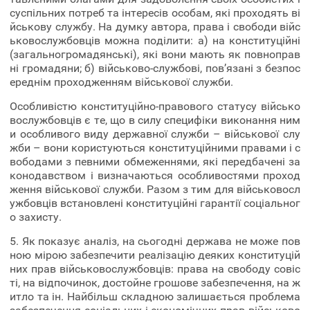
суспільних потреб та інтересів особам, які проходять ві
йськову службу. На думку автора, права і свободи війс
ьковослужбовців можна поділити: а) на конституційні
(загальногромадянські), які вони мають як повноправ
ні громадяни; б) військово-службові, пов’язані з безпос
ереднім проходженням військової служби.
Особливістю конституційно-правового статусу військо
вослужбовців є те, що в силу специфіки виконання ним
и особливого виду державної служби – військової слу
жби – вони користуються конституційними правами і с
вободами з певними обмеженнями, які передбачені за
конодавством і визначаються особливостями проход
ження військової служби. Разом з тим для військовосл
ужбовців встановлені конституційні гарантії соціальног
о захисту.
5. Як показує аналіз, на сьогодні держава не може пов
ною мірою забезпечити реалізацію деяких конституцій
них прав військовослужбовців: права на свободу совіс
ті, на відпочинок, достойне грошове забезпечення, на ж
итло та ін. Найбільш складною залишається проблема