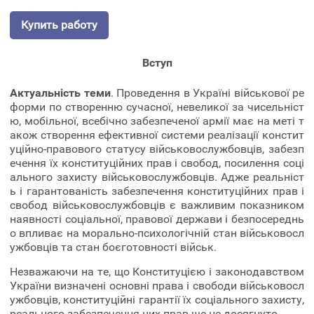
Купить работу
Вступ
Актуальність теми
. Проведення в Україні військової ре
форми по створенню сучасної, невеликої за чисельніст
ю, мобільної, всебічно забезпеченої армії має на меті т
акож створення ефективної системи реалізації констит
уційно-правового статусу військовослужбовців, забезп
ечення їх конституційних прав і свобод, посилення соці
ального захисту військовослужбовців. Адже реальніст
ь і гарантованість забезпечення конституційних прав і
свобод військовослужбовців є важливим показником
наявності соціальної, правової держави і безпосереднь
о впливає на морально-психологічній стан військовосл
ужбовців та стан боєготовності військ.
Незважаючи на те, що Конституцією і законодавством
України визначені основні права і свободи військовосл
ужбовців, конституційні гарантії їх соціального захисту,
реального забезпечення цих прав ще не досягнуто.