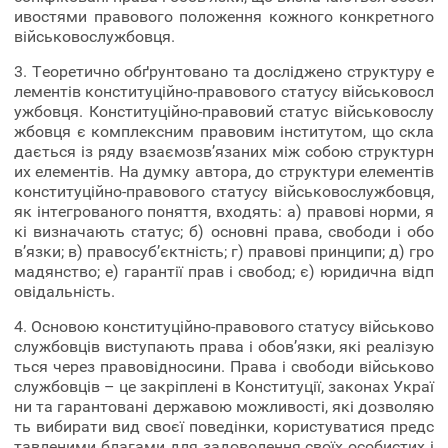
ивостями правового положення кожного конкретного
військовослужбовця.
3. Теоретично обґрунтовано та досліджено структуру е
лементів конституційно-правового статусу військовосл
ужбовця. Конституційно-правовий статус військовослу
жбовця є комплексним правовим інститутом, що скла
дається із ряду взаємозв’язаних між собою структурн
их елементів. На думку автора, до структури елементів
конституційно-правового статусу військовослужбовця,
як інтегрованого поняття, входять: а) правові норми, я
кі визначають статус; б) основні права, свободи і обо
в’язки; в) правосуб’єктність; г) правові принципи; д) гро
мадянство; е) гарантії прав і свобод; є) юридична відп
овідальність.
4. Основою конституційно-правового статусу військово
службовців виступають права і обов’язки, які реалізую
ться через правовідносини. Права і свободи військово
службовців – це закріплені в Конституції, законах Украї
ни та гарантовані державою можливості, які дозволяю
ть вибирати вид своєї поведінки, користуватися предс
тавленими благами для задоволення своїх особистих і