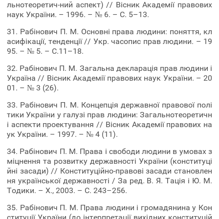
льнотеоретич-ний аспект) // Вісник Академії правових
наук України. – 1996. – № 6. – С. 5–13.
31. Рабінович П. М. Основні права людини: поняття, кл
асифікації, тенденції // Укр. часопис прав людини. – 19
95. – № 5. – С.11–18.
32. Рабінович П. М. Загальна декларація прав людини і
Україна // Вісник Академії правових наук України. – 20
01. – № 3 (26).
33. Рабінович П. М. Концепція державної правової полі
тики України у галузі прав людини: Загальнотеоретичн
і аспекти проектування // Вісник Академії правових на
ук України. – 1997. – № 4 (11).
34. Рабінович П. М. Права і свободи людини в умовах з
міцнення та розвитку державності України (конституці
йні засади) // Конституційно-правові засади становлен
ня української державності / За ред. В. Я. Тація і Ю. М.
Тодики. – X., 2003. – С. 243–256.
35. Рабінович П. М. Права людини і громадянина у Кон
ституції України (до інтерпретації вихідних конституцій