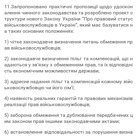
11.Запропоновано практичні пропозиції щодо удоскон
алення чинного законодавства та розроблено проект с
труктури нового Закону України “Про правовий статус
військовослужбовців в Україні”, який має базуватися н
а таких основних положеннях:
1) чітке законодавче визначення питань обмеження пр
ав військовослужбовців;
2) законодавче визначення пільг та компенсацій, що н
адаються у зв’язку з обмеженням прав, та їх відповідні
сть економічним можливостям держави;
3) адресне надання пільг та компенсацій кожному війс
ьковослужбовцю чи його сім’ї;
4) наявність реальних гарантій та правових механізмів
реалізації прав військовослужбовців;
5) заборона обмеження та дублювання передбачених ц
им законом прав іншими законодавчими актами;
6) встановлення відповідальності за порушення визна