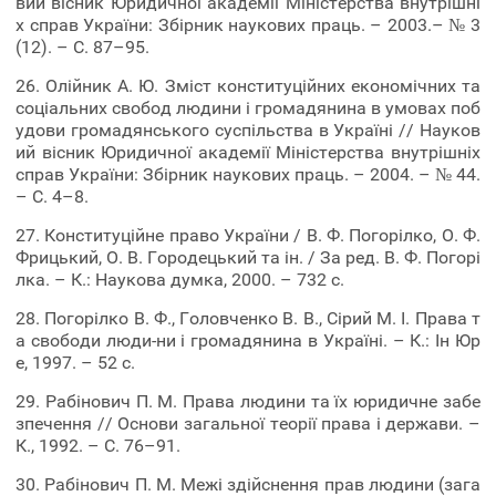
вий вісник Юридичної академії Міністерства внутрішні
х справ України: Збірник наукових праць. – 2003.– № 3
(12). – С. 87–95.
26. Олійник А. Ю. Зміст конституційних економічних та
соціальних свобод людини і громадянина в умовах поб
удови громадянського суспільства в Україні // Науков
ий вісник Юридичної академії Міністерства внутрішніх
справ України: Збірник наукових праць. – 2004. – № 44.
– С. 4–8.
27. Конституційне право України / В. Ф. Погорілко, О. Ф.
Фрицький, О. В. Городецький та ін. / За ред. В. Ф. Погорі
лка. – К.: Наукова думка, 2000. – 732 с.
28. Погорілко В. Ф., Головченко В. В., Сірий М. І. Права т
а свободи люди-ни і громадянина в Україні. – К.: Ін Юр
е, 1997. – 52 с.
29. Рабінович П. М. Права людини та їх юридичне забе
зпечення // Основи загальної теорії права і держави. –
К., 1992. – С. 76–91.
30. Рабінович П. М. Межі здійснення прав людини (зага