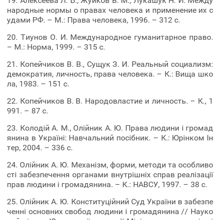
19. Алексеева Л. Б., Жуйков В. М., Лукашук Н. И. Между
народные нормы о правах человека и применение их с
удами РФ. – М.: Права человека, 1996. – 312 с.
20. Тиунов О. И. Международное гуманитарное право.
– М.: Норма, 1999. – 315 с.
21. Копейчиков В. В., Сущук З. И. Реальный социализм:
демократия, личность, права человека. – К.: Вища шко
ла, 1983. – 151 с.
22. Копейчиков В. В. Народовластие и личность. – К., 1
991. – 87 с.
23. Колодій А. М., Олійник А. Ю. Права людини і громад
янина в Україні: Навчальний посібник. – К.: Юрінком Ін
тер, 2004. – 336 с.
24. Олійник А. Ю. Механізм, форми, методи та особливо
сті забезпечення органами внутрішніх справ реалізації
прав людини і громадянина. – К.: НАВСУ, 1997. – 38 с.
25. Олійник А. Ю. Конституційний Суд України в забезпе
ченні основних свобод людини і громадянина // Науко