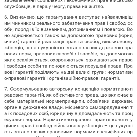
забезпечення соціальних і економічних прав військово
службовців, в першу чергу, права на житло.
6. Визначено, що гарантування виступає найважливіш
им чинником реального забезпечення прав і свобод ос
оби, поряд із їх визнанням, дотриманням і повагою. Во
но здійснюється також за допомогою правових (юрид
ичних) гарантій реалізації прав та свобод військовослу
жбовців, що є сукупністю встановлених державою пра
вових норм, правових способів і засобів, за допомогою
яких реалізуються, охороняються, захищаються права
і свободи особи та поновлюються порушені права. Пра
вові гарантії поділяють на дві великі групи: нормативн
о-правові гарантії і організаційно-правові гарантії.
7. Сформульовано авторську концепцію нормативно-п
равових гарантій, як об'єктивного права, що включає в
себе матеріальні норми-принципи, обов'язки держави,
органів державної влади, місцевого самоврядування т
а їх посадових осіб, юридичну відповідальність та проц
есуальні норми. Нормативно-правові гарантії конститу
ційних прав і свобод військовослужбовців – це сукупні
сть встановлених правовими нормами специфічних пр