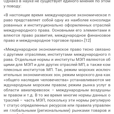
Однако в науке не существует единого мнения по этом
у поводу:
«В настоящее время международное экономическое п
раво представляет собой одну из наиболее консолиди
рованных и институционально оформленных отраслей
международного права. Основными его элементами я
вляются право развития, международное финансовое
право и международное торговое право».[12]
«Международное экономическое право тесно связано
с другими отраслями, институтами международного п
рава. Отдельные нормы и институты МЭП являются об
щими для МЭП и для других отраслей МП, а также ком
плексных институтов МП. Так, режим морских исключ
ительных экономических зон, режим морского дна как
«общего наследия человечества» устанавливаются ме
ждународным морским правом; режим рынка услуг в
области авиаперевозок – международным воздушны
м правом и т.д. В то же время многие нормы данных о
траслей – часть МЭП, поскольку эти нормы регулирую
т статус определенных ресурсов или правила управлен
ия глобальными (региональными) рынками товаров и