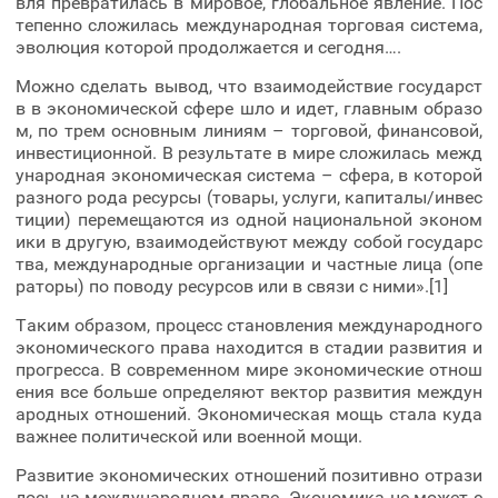
вля превратилась в мировое, глобальное явление. Пос
тепенно сложилась международная торговая система,
эволюция которой продолжается и сегодня….
Можно сделать вывод, что взаимодействие государст
в в экономической сфере шло и идет, главным образо
м, по трем основным линиям – торговой, финансовой,
инвестиционной. В результате в мире сложилась межд
ународная экономическая система – сфера, в которой
разного рода ресурсы (товары, услуги, капиталы/инвес
тиции) перемещаются из одной национальной эконом
ики в другую, взаимодействуют между собой государс
тва, международные организации и частные лица (опе
раторы) по поводу ресурсов или в связи с ними».[1]
Таким образом, процесс становления международного
экономического права находится в стадии развития и
прогресса. В современном мире экономические отнош
ения все больше определяют вектор развития междун
ародных отношений. Экономическая мощь стала куда
важнее политической или военной мощи.
Развитие экономических отношений позитивно отрази
лось на международном праве. Экономика не может с