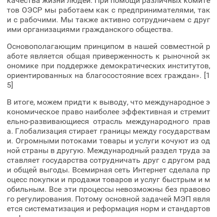
качества жизни людей. При помощи различных комите
тов ОЭСР мы работаем как с предпринимателями, так
и с рабочими. Мы также активно сотрудничаем с друг
ими организациями гражданского общества.
Основополагающим принципом в нашей совместной р
аботе является общая приверженность к рыночной эк
ономике при поддержке демократических институтов,
ориентированных на благосостояние всех граждан». [1
5]
В итоге, можем придти к выводу, что международное э
кономическое право наиболее эффективная и стремит
ельно-развивающиеся отрасль международного прав
а. Глобализация стирает границы между государствам
и. Огромными потоками товары и услуги кочуют из од
ной страны в другую. Международный раздел труда за
ставляет государства сотрудничать друг с другом рад
и общей выгоды. Всемирная сеть Интернет сделала пр
оцесс покупки и продажи товаров и услуг быстрым и м
обильным. Все эти процессы невозможны без правово
го регулирования. Потому основной задачей МЭП явля
ется систематизация и реформация норм и стандартов