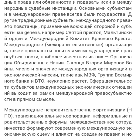
дные права или обязанности и подавать иски в между
народные судебные инстанции. Основными субъектам
и в международном праве всегда были государства. Д
ругие традиционные субъекты международного права-
это повстанцы, признанные воюющей стороной и субъ
екты sui generis, например Святой престол, Мальтийски
й орден и Международный Комитет Красного Креста.
Международные (межправительственные) организаци
и, также признаются носителями международной прав
осубъектности, наиболее известная из них — Организа
ция Объединенных Наций. С конца Второй Мировой Во
йны, число и значение международных организаций в
экономической миссии, такие как МВФ, Группа Всемир
ного банка и ВТО, неуклонно растет. Сфера деятельнос
ти субъектов международных экономических отношен
ий выходит за рамки международной правосубъектно
сти в прямом смысле.
Международные неправительственные организации (Н
ПО), транснациональные корпорации, неформальные п
равительственные форумы, межведомственное сотруд
ничество формируют современную международную эк
ономическую сцену и влияют на создание правил и но