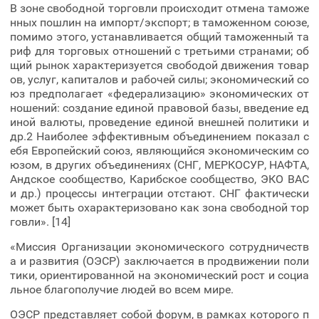
В зоне свободной торговли происходит отмена таможе
нных пошлин на импорт/экспорт; в таможенном союзе,
помимо этого, устанавливается общий таможенный та
риф для торговых отношений с третьими странами; об
щий рынок характеризуется свободой движения товар
ов, услуг, капиталов и рабочей силы; экономический со
юз предполагает «федерализацию» экономических от
ношений: создание единой правовой базы, введение ед
иной валюты, проведение единой внешней политики и
др.2 Наиболее эффективным объединением показал с
ебя Европейский союз, являющийся экономическим со
юзом, в других объединениях (СНГ, МЕРКОСУР, НАФТА,
Андское сообщество, Карибское сообщество, ЭКО ВАС
и др.) процессы интеграции отстают. СНГ фактически
может быть охарактеризовано как зона свободной тор
говли». [14]
«Миссия Организации экономического сотрудничеств
а и развития (ОЭСР) заключается в продвижении поли
тики, ориентированной на экономический рост и социа
льное благополучие людей во всем мире.
ОЭСР представляет собой форум, в рамках которого п