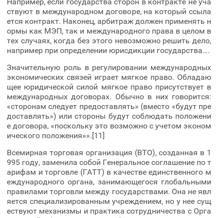
Например, если государства сторон в контракте не уча
ствуют в международном договоре, на который ссыла
ется контракт. Наконец, арбитраж должен применять н
ормы как МЭП, так и международного права в целом в
тех случаях, когда без этого невозможно решить дело,
например при определении юрисдикции государства….
Значительную роль в регулировании международных
экономических связей играет мягкое право. Обладаю
щее юридической силой мягкое право присутствует в
международных договорах. Обычно в них говорится:
«сторонам следует предоставлять» (вместо «будут пре
доставлять») или стороны будут соблюдать положени
е договора, «поскольку это возможно с учетом эконом
ического положения»».[11]
Всемирная торговая организация (ВТО), созданная в 1
995 году, заменила собой Генеральное соглашение по т
арифам и торговле (ГАТТ) в качестве единственного м
еждународного органа, занимающегося глобальными
правилами торговли между государствами. Она не явл
яется специализированным учреждением, но у нее сущ
ествуют механизмы и практика сотрудничества с Орга