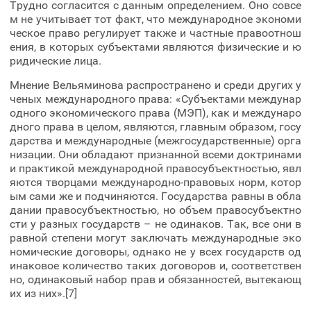
Трудно согласится с данным определением. Оно совсе
м не учитывает тот факт, что международное экономи
ческое право регулирует также и частные правоотнош
ения, в которых субъектами являются физические и ю
ридические лица.
Мнение Вельяминова распространено и среди других у
ченых международного права: «Субъектами междунар
одного экономического права (МЭП), как и междунаро
дного права в целом, являются, главным образом, госу
дарства и международные (межгосударственные) орга
низации. Они обладают признанной всеми доктринами
и практикой международной правосубъектностью, явл
яются творцами международно-правовых норм, котор
ым сами же и подчиняются. Государства равны в обла
дании правосубъектностью, но объем правосубъектно
сти у разных государств – не одинаков. Так, все они в
равной степени могут заключать международные эко
номические договоры, однако не у всех государств од
инаковое количество таких договоров и, соответствен
но, одинаковый набор прав и обязанностей, вытекающ
их из них».[7]