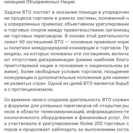
низацией Объединенных Наций.
Задачи ВТО состоят в оказании помощи в упорядочен
ии процесса торговли в рамках системы, основанной н
а определенных правилах; объективном урегулировани
и торговых споров между правительствами; организац
ии торговых переговоров. В основе этой деятельности
лежат 60 соглашений ВТО — основные правовые норм
ы политики международной коммерции и торговли. Пр
инципы, на которых основаны эти соглашения, включа
ют отсутствие дискриминации (режим наиболее благо
приятствуемой нации и положение о национальном ре
жиме), более свободные условия торговли, поощрение
конкуренции и дополнительные положения для наимен
ее развитых стран. Одной из целей ВТО является борьб
а с протекционизмом.
Со времени своего создания деятельность ВТО служил
а форумом для успешных переговоров об открытии ры
нков в области телекоммуникаций, информационно-те
хнологического оборудования и финансовых услуг. Он
а участвовала в урегулировании более 200 торговых с
поров и продолжает наблюдать за выполнением согла