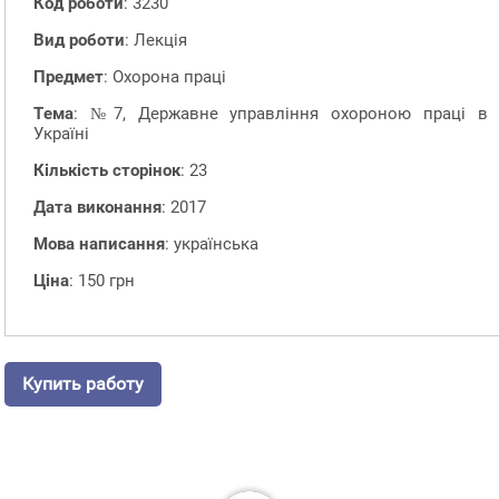
Код роботи
: 3230
Вид роботи
: Лекція
Предмет
: Охорона праці
Тема
: №7, Державне управління охороною праці в
Україні
Кількість сторінок
: 23
Дата виконання
: 2017
Мова написання
: українська
Ціна
: 150 грн
Купить работу