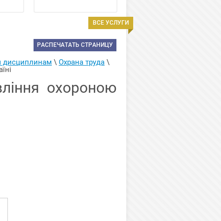
ВСЕ УСЛУГИ
РАСПЕЧАТАТЬ СТРАНИЦУ
м дисциплинам
 \ 
Охрана труда
 \ 
аїні
ління охороною