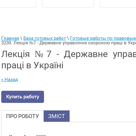
Главная
 \ 
База готовых работ
 \ 
Готовые работы по правовы
3230. Лекція №7 - Державне управління охороною праці в Укр
Лекція №7 - Державне управ
праці в Україні
« Назад
Купить работу
ПРО РОБОТУ
ЗМІСТ