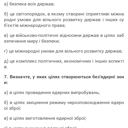
а) безпека всіх держав;
б) це світопорядок, в якому створені сприятливі міжна
родні умови для вільного розвитку держав і інших су
б'єктів міжнародного права;
в) це військово-політичні відносини держав в цілях заб
езпечення миру і безпеки;
г) це міжнародні умови для вільного розвитку держав;
д) це комплекс політичних, економічних і інших аспекті
в.
7. Визначте, у яких цілях створюються без'ядерні зон
и:
а) в цілях проведення ядерних випробувань;
б) в цілях зміцнення режиму нерозповсюдження ядерн
ої зброї;
в) в цілях виготовлення ядерної зброї;