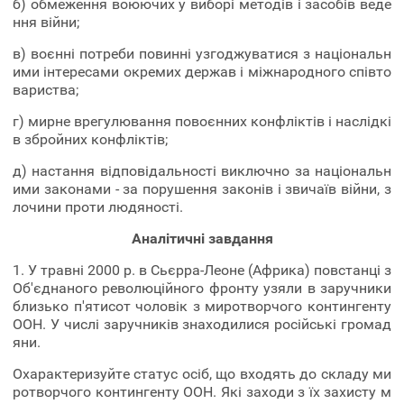
б) обмеження воюючих у виборі методів і засобів веде
ння війни;
в) воєнні потреби повинні узгоджуватися з національн
ими інтересами окремих держав і міжнародного співто
вариства;
г) мирне врегулювання повоєнних конфліктів і наслідкі
в збройних конфліктів;
д) настання відповідальності виключно за національн
ими законами - за порушення законів і звичаїв війни, з
лочини проти людяності.
Аналітичні завдання
1. У травні 2000 р. в Сьєрра-Леоне (Африка) повстанці з
Об'єднаного революційного фронту узяли в заручники
близько п'ятисот чоловік з миротворчого контингенту
ООН. У числі заручників знаходилися російські громад
яни.
Охарактеризуйте статус осіб, що входять до складу ми
ротворчого контингенту ООН. Які заходи з їх захисту м