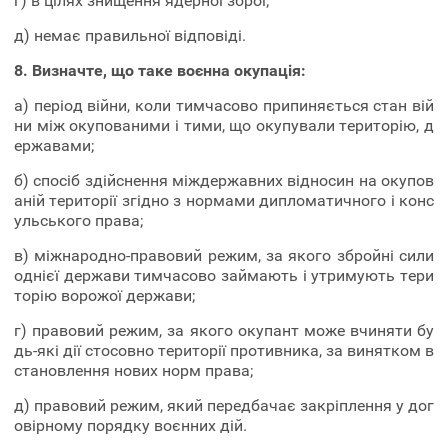
г) в цілях знищення ядерної зброї;
д) немає правильної відповіді.
8. Визначте, що таке воєнна окупація:
а) період війни, коли тимчасово припиняється стан вій
ни між окупованими і тими, що окупували територію, д
ержавами;
б) спосіб здійснення міждержавних відносин на окупов
аній території згідно з нормами дипломатичного і конс
ульського права;
в) міжнародно-правовий режим, за якого збройні сили
однієї держави тимчасово займають і утримують тери
торію ворожої держави;
г) правовий режим, за якого окупант може вчиняти бу
дь-які дії стосовно території противника, за винятком в
становлення нових норм права;
д) правовий режим, який передбачає закріплення у дог
овірному порядку воєнних дій.