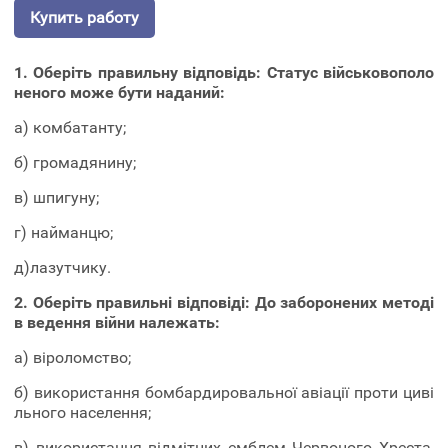
Купить работу
1. Оберіть правильну відповідь:
Статус військовополо
неного може бути наданий:
а) комбатанту;
б) громадянину;
в) шпигуну;
г) найманцю;
д)лазутчику.
2.
Оберіть правильні відповіді: До заборонених методі
в ведення війни належать:
а) віроломство;
б) використання бомбардировальної авіації проти циві
льного населення;
в) використання відмітних емблем Червоного Хреста,