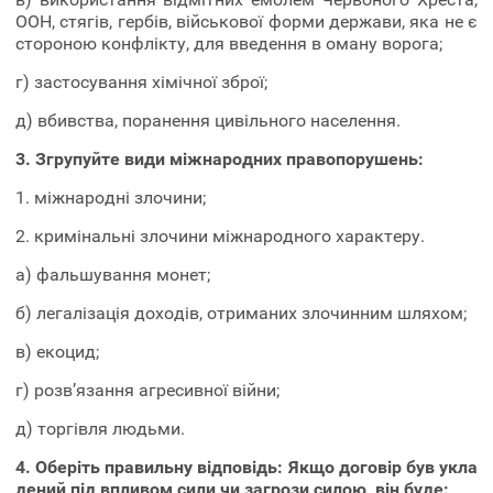
ООН, стягів, гербів, військової форми держави, яка не є
стороною конфлікту, для введення в оману ворога;
г) застосування хімічної зброї;
д) вбивства, поранення цивільного населення.
3. Згрупуйте види міжнародних правопорушень:
1. міжнародні злочини;
2. кримінальні злочини міжнародного характеру.
а) фальшування монет;
б) легалізація доходів, отриманих злочинним шляхом;
в) екоцид;
г) розв’язання агресивної війни;
д) торгівля людьми.
4.
Оберіть правильну відповідь: Якщо договір був укла
дений під впливом сили чи загрози силою, він буде: