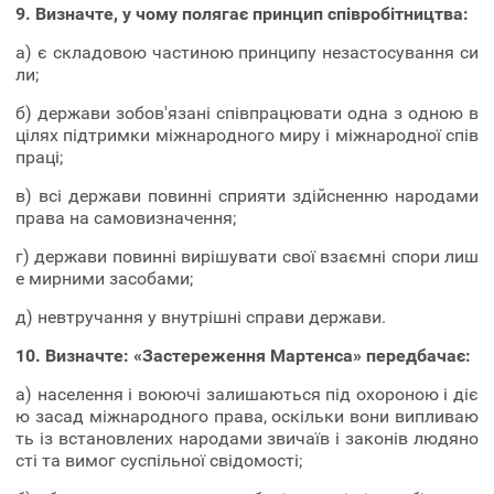
9. Визначте, у чому полягає принцип співробітництва:
а) є складовою частиною принципу незастосування си
ли;
б) держави зобов'язані співпрацювати одна з одною в
цілях підтримки міжнародного миру і міжнародної спів
праці;
в) всі держави повинні сприяти здійсненню народами
права на самовизначення;
г) держави повинні вирішувати свої взаємні спори лиш
е мирними засобами;
д) невтручання у внутрішні справи держави.
10. Визначте: «Застереження Мартенса» передбачає:
а) населення і воюючі залишаються під охороною і діє
ю засад міжнародного права, оскільки вони випливаю
ть із встановлених народами звичаїв і законів людяно
сті та вимог суспільної свідомості;